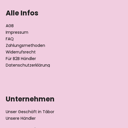
u
u
e
ß
n
l
Alle Infos
g
z
e
m
e
AGB
e
i
Impressum
n
l
FAQ
t
Zahlungsmethoden
e
e
Widerrufsrecht
d
Für B2B Händler
e
Datenschutzerklärung
r
L
i
s
t
Unternehmen
e
Unser Geschäft in Tábor
Unsere Händler