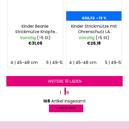
€32,72
–19 %
Kinder Beanie
Kinder Strickmütze mit
Strickmütze Knöpfe
Ohrenschutz LA
Bommel Outlast® -
Outlast® - Terracotta
Vorrätig
(>5 St)
Vorrätig
(>5 St)
Beige
€31,06
€26,18
4 | 45-48 cm
5 | 49-53 cm
4 | 45-48 cm
6 | 54-57 cm
5 | 49-53 
WEITERE 18 LADEN
P
1
6
a
S
g
108
Artikel insgesamt
t
i
e
NACH OBEN
n
u
i
e
e
F
r
r