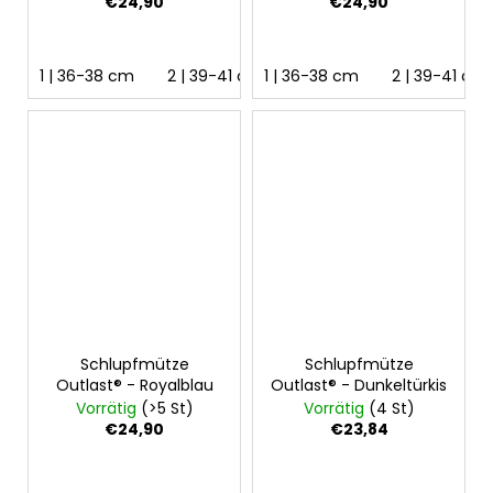
€24,90
€24,90
1 | 36-38 cm
2 | 39-41 cm
1 | 36-38 cm
3 | 42-44 cm
2 | 39-41 cm
Schlupfmütze
Schlupfmütze
Outlast® - Royalblau
Outlast® - Dunkeltürkis
Vorrätig
(>5 St)
Vorrätig
(4 St)
€24,90
€23,84