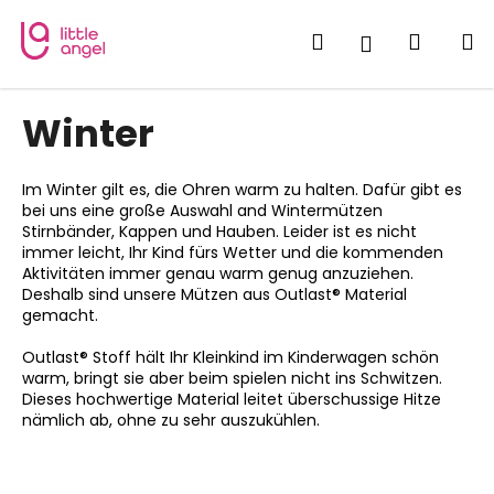
W
Zum
Inhalt
a
Suchen
Waren
M
Login
springen
Zurück
Zurück
r
zum
zum
e
W
Winter
n
a
k
s
o
Im Winter gilt es, die Ohren warm zu halten. Dafür gibt es
s
r
bei uns eine große Auswahl and Wintermützen
u
Stirnbänder, Kappen und Hauben. Leider ist es nicht
b
immer leicht, Ihr Kind fürs Wetter und die kommenden
c
Aktivitäten immer genau warm genug anzuziehen.
h
Deshalb sind unsere Mützen aus Outlast® Material
e
gemacht.
n
Outlast® Stoff hält Ihr Kleinkind im Kinderwagen schön
S
warm, bringt sie aber beim spielen nicht ins Schwitzen.
Dieses hochwertige Material leitet überschussige Hitze
i
nämlich ab, ohne zu sehr auszukühlen.
e
?