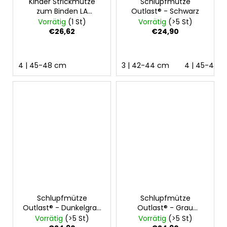
Kinder Strickmütze
Schlupfmütze
zum Binden LA
Outlast® - Schwarz
Outlast® - Helle
Vorrätig
(1 St)
Vorrätig
(>5 St)
Rauchfarbe
€26,62
€24,90
4 | 45-48 cm
3 | 42-44 cm
4 | 45-48 
Schlupfmütze
Schlupfmütze
Outlast® - Dunkelgrau
Outlast® - Grau
Meliert
meliert
Vorrätig
(>5 St)
Vorrätig
(>5 St)