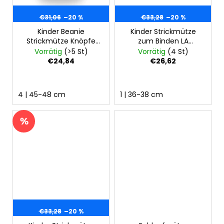
€31,06
–20 %
€33,28
–20 %
Kinder Beanie
Kinder Strickmütze
Strickmütze Knöpfe
zum Binden LA
Bommel Outlast® -
Outlast® -
Vorrätig
(>5 St)
Vorrätig
(4 St)
Altrosa
Metallicfarbe
€24,84
€26,62
4 | 45-48 cm
1 | 36-38 cm
€33,28
–20 %