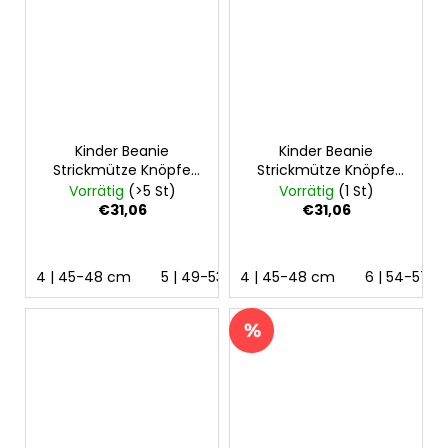
Kinder Beanie
Kinder Beanie
Strickmütze Knöpfe
Strickmütze Knöpfe
Bommel Outlast® -
Bommel Outlast® -
Vorrätig
(>5 St)
Vorrätig
(1 St)
Khaki
Hellviolett
€31,06
€31,06
4 | 45-48 cm
5 | 49-53 cm
4 | 45-48 cm
6 | 54-57 cm
6 | 54-57 