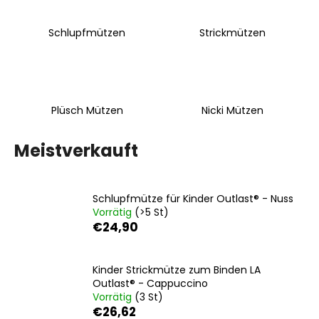
Schlupfmützen
Strickmützen
SUCHEN
Plüsch Mützen
Nicki Mützen
W
i
r
Meistverkauft
e
m
p
Schlupfmütze für Kinder Outlast® - Nuss
f
Vorrätig
(>5 St)
e
€24,90
h
l
e
Kinder Strickmütze zum Binden LA
Outlast® - Cappuccino
n
Vorrätig
(3 St)
€26,62