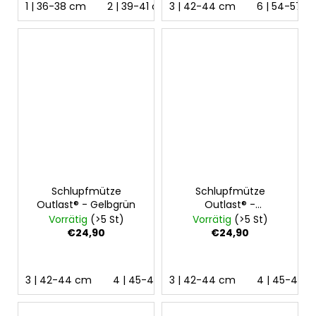
1 | 36-38 cm
2 | 39-41 cm
3 | 42-44 cm
3 | 42-44 cm
6 | 54-57 
4 | 45
Schlupfmütze
Schlupfmütze
Outlast® - Gelbgrün
Outlast® -
Scharlachrot
Vorrätig
(>5 St)
Vorrätig
(>5 St)
€24,90
€24,90
3 | 42-44 cm
4 | 45-48 cm
3 | 42-44 cm
5 | 49-53 cm
4 | 45-48 
6 | 5