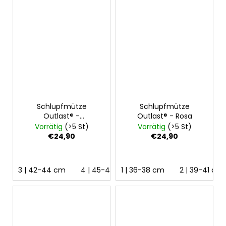
Schlupfmütze
Schlupfmütze
Outlast® -
Outlast® - Rosa
Pflaumenblau
Vorrätig
(>5 St)
Vorrätig
(>5 St)
€24,90
€24,90
3 | 42-44 cm
4 | 45-48 cm
1 | 36-38 cm
2 | 39-41 cm