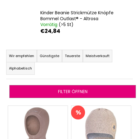
KURZHOSE
DÜNN
Kinder Beanie Strickmütze Knöpfe
ANGEL
Bommel Outlast® - Altrosa
OUTLAST®
Vorrätig
(>5 St)
-
€24,84
GRAU
MELIERT
€18,39
P
r
Wir empfehlen
Günstigste
Teuerste
Meistverkauft
o
Alphabetisch
d
u
k
FILTER ÖFFNEN
t
s
L
o
i
r
s
t
t
i