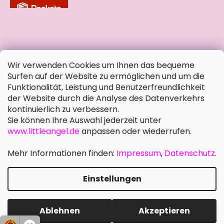
soziale Netzwerke
Wir verwenden Cookies um Ihnen das bequeme
Surfen auf der Website zu ermöglichen und um die
Funktionalität, Leistung und Benutzerfreundlichkeit
der Website durch die Analyse des Datenverkehrs
kontinuierlich zu verbessern.
Sie können Ihre Auswahl jederzeit unter
www.littleangel.de
anpassen oder wiederrufen.
Mehr Informationen finden:
Impressum
,
Datenschutz
.
Einstellungen
Erstellt von Shoptet Premium
Copyright 2026
Little Angel DE
. Alle Rechte vorbehalten.
Ablehnen
Akzeptieren
Cookie-Einstellungen ändern
Schreiben Sie uns