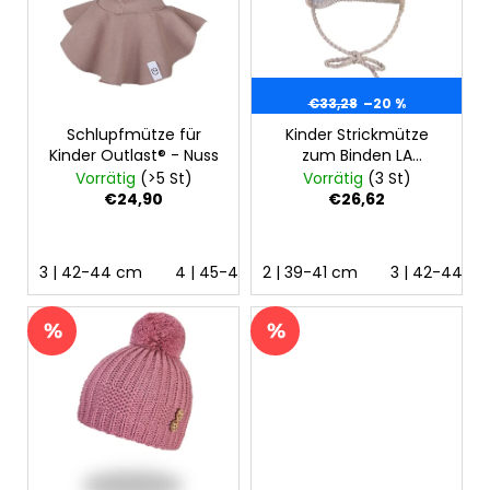
e
e
d
r
e
u
r
n
€33,28
–20 %
P
g
Schlupfmütze für
Kinder Strickmütze
r
Kinder Outlast® - Nuss
zum Binden LA
o
Outlast® -
Vorrätig
(>5 St)
Vorrätig
(3 St)
d
Cappuccino
€24,90
€26,62
u
k
3 | 42-44 cm
4 | 45-48 cm
2 | 39-41 cm
5 | 49-53 cm
3 | 42-44 c
6 | 5
t
e