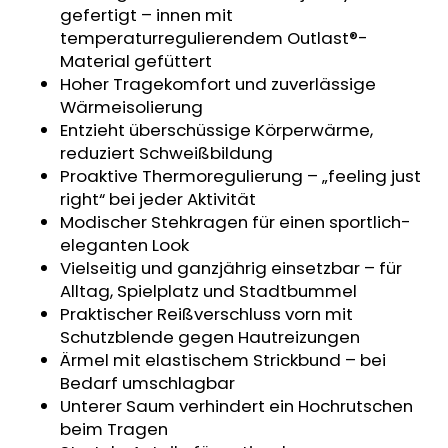
gefertigt – innen mit
MITWACHSHOSE
-
temperaturregulierendem Outlast®-
DENIM
Material gefüttert
MUSTER
Hoher Tragekomfort und zuverlässige
€27,08
Wärmeisolierung
Entzieht überschüssige Körperwärme,
reduziert Schweißbildung
Proaktive Thermoregulierung – „feeling just
right“ bei jeder Aktivität
Modischer Stehkragen für einen sportlich-
eleganten Look
Vielseitig und ganzjährig einsetzbar – für
Alltag, Spielplatz und Stadtbummel
Praktischer Reißverschluss vorn mit
Schutzblende gegen Hautreizungen
Ärmel mit elastischem Strickbund – bei
Bedarf umschlagbar
Unterer Saum verhindert ein Hochrutschen
beim Tragen