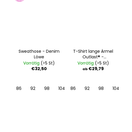
Sweathose - Denim
T-Shirt lange Ärmel
Löwe
Outlast® -
dunkelgrau meliert
Vorrätig
(>5 St)
Vorrätig
(>5 St)
€32,50
€29,79
ab
86
92
98
104
86
110
92
116
98
122
104
128
11