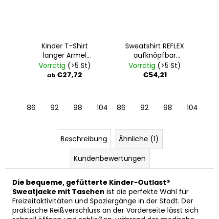
Kinder T-Shirt
Sweatshirt REFLEX
langer Ärmel
aufknöpfbar
Outlast® -
Outlast® -
Vorrätig
(>5 St)
Vorrätig
(>5 St)
Dunkeltürkis
dunkelgrau meliert
€27,72
€54,21
ab
86
92
98
104
86
110
92
116
98
122
104
11
Beschreibung
Ähnliche (1)
Kundenbewertungen
Die bequeme, gefütterte Kinder-Outlast®
Sweatjacke mit Taschen
ist die perfekte Wahl für
Freizeitaktivitäten und Spaziergänge in der Stadt. Der
praktische Reißverschluss an der Vorderseite lässt sich