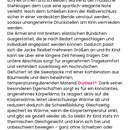
schnell öffnen und schließen, während der modische
Stehkragen dem Look eine sportlich-elegante Note
verleiht. Nach dem Schließen kann der Reißverschluss
sicher in einer verdeckten Blende verstaut werden,
sodass unangenehme Druckstellen am Kinn vermieden
werden.
Die Ärmel sind mit breiten, elastischen Bündchen
ausgestattet, die je nach Bedarf umgeschlagen und
individuell angepasst werden können. Dadurch passt
sich die Jacke flexibel mehreren Größen an und Ihr Kind
kann sie über eine längere Zeit hinweg tragen. Der
untere Abschluss sorgt für angenehmen Tragekomfort
und verhindert zuverlässig ein Hochrutschen.
Gefüttert ist die Sweatjacke mit einer Kombination aus
Baumwolle und dem bewährten,
temperaturregulierenden Material
Outlast®
. Dank seiner
besonderen Eigenschaften sorgt es für ein konstantes,
angenehmes Körperklima. Es reagiert aktiv auf die
Körperwärme, leitet überschüssige Wärme ab und
reduziert dadurch die Schweißbildung. Gleichzeitig
speichert es Wärme, wenn die Körpertemperatur sinkt,
und gibt sie gezielt wieder ab. So bleibt Ihr Kind stets im
thermischen Gleichgewicht und kann sich frei und
unbeschwert bewegen – ganz ohne Schwitzen oder