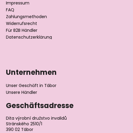
i
Impressum
l
FAQ
Zahlungsmethoden
e
Widerrufsrecht
Für B2B Händler
Datenschutzerklärung
Unternehmen
Unser Geschäft in Tábor
Unsere Händler
Geschäftsadresse
Dita výrobní družstvo invalidů
Stránského 2510/1
390 02 Tábor