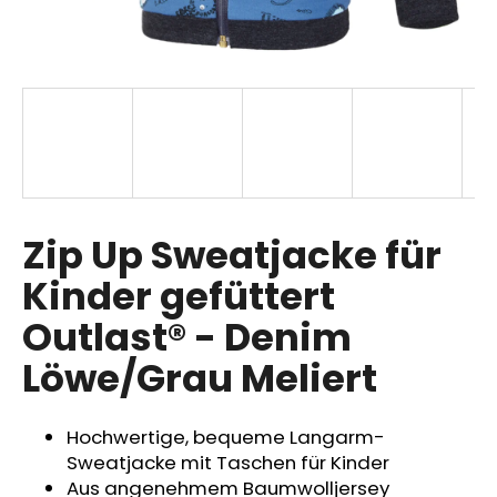
SUCHEN
W
i
r
Zip Up Sweatjacke für
e
m
Kinder gefüttert
p
Outlast® - Denim
f
e
Löwe/Grau Meliert
h
l
e
Hochwertige, bequeme Langarm-
n
Sweatjacke mit Taschen für Kinder
Aus angenehmem Baumwolljersey