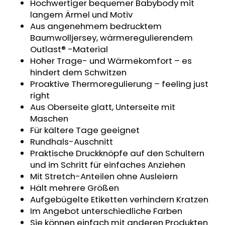
Hochwertiger bequemer Babybody mit
SWEATHOSE
langem Ärmel und Motiv
-
DENIM
Aus angenehmem bedrucktem
LÖWE
Baumwolljersey, wärmeregulierendem
€32,50
Outlast® -Material
Hoher Trage- und Wärmekomfort – es
hindert dem Schwitzen
Proaktive Thermoregulierung – feeling just
right
Aus Oberseite glatt, Unterseite mit
Maschen
Für kältere Tage geeignet
Rundhals-Auschnitt
Praktische Druckknöpfe auf den Schultern
und im Schritt für einfaches Anziehen
Mit Stretch-Anteilen ohne Ausleiern
Hält mehrere Größen
Aufgebügelte Etiketten verhindern Kratzen
Im Angebot unterschiedliche Farben
Sie können einfach mit anderen Produkten