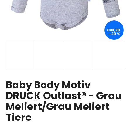
SUCHEN
€33,28
–20 %
W
i
r
e
m
p
Baby Body Motiv
f
DRUCK Outlast® - Grau
e
h
Meliert/Grau Meliert
l
e
Tiere
n