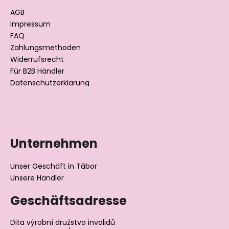
e
AGB
i
Impressum
l
FAQ
Zahlungsmethoden
e
Widerrufsrecht
Für B2B Händler
Datenschutzerklärung
Unternehmen
Unser Geschäft in Tábor
Unsere Händler
Geschäftsadresse
Dita výrobní družstvo invalidů