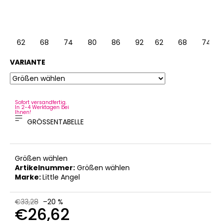
62
68
74
80
86
92
62
68
74
VARIANTE
Sofort versandfertig.
In 2-4 Werktagen bei
Ihnen!
GRÖSSENTABELLE
Größen wählen
Artikelnummer:
Größen wählen
Marke:
Little Angel
€33,28
–20 %
€26,62