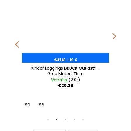
€31,61
–19 %
Kinder Leggings DRUCK Outlast® -
Grau Meliert Tiere
Vorrätig
(2 St)
€25,29
80
86