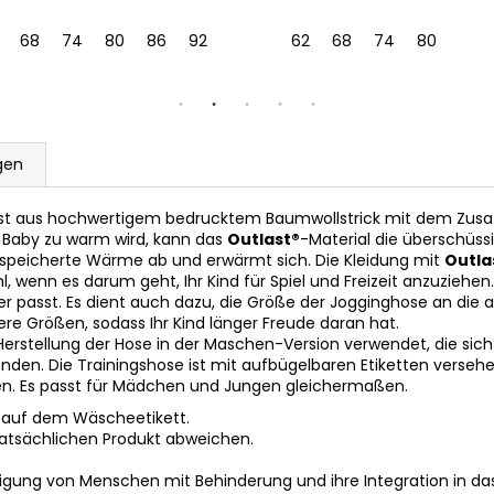
68
74
80
86
92
62
68
74
80
gen
ist aus hochwertigem bedrucktem Baumwollstrick mit dem Zusa
 Baby zu warm wird, kann das
Outlast®
-Material die überschüss
espeicherte Wärme ab und erwärmt sich. Die Kleidung mit
Outla
enn es darum geht, Ihr Kind für Spiel und Freizeit anzuziehen.
rper passt. Es dient auch dazu, die Größe der Jogginghose an die
re Größen, sodass Ihr Kind länger Freude daran hat.
Herstellung der Hose in der Maschen-Version verwendet, die sic
den. Die Trainingshose ist mit aufbügelbaren Etiketten versehe
en. Es passt für Mädchen und Jungen gleichermaßen.
 auf dem Wäscheetikett.
tatsächlichen Produkt abweichen.
igung von Menschen mit Behinderung und ihre Integration in das