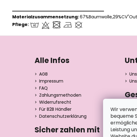
══════════════════════════════
Materialzusammensetzung:
67%Baumwolle,29%CV"Outl
Pflege:
F
u
ß
Alle Infos
Un
z
e
AGB
Uns
i
Impressum
Uns
l
FAQ
Ge
e
Zahlungsmethoden
Widerrufsrecht
Dita 
Wir verwen
Für B2B Händler
Strán
bequeme Su
Datenschutzerklärung
390 0
ermögliche
Tsche
Sicher zahlen mit
Leistung u
Website du