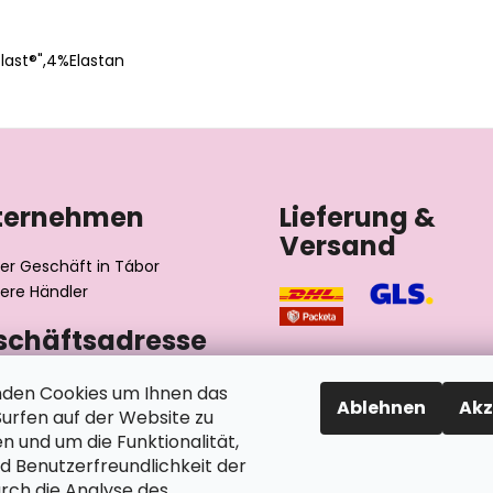
ast®",4%Elastan
ternehmen
Lieferung &
Versand
er Geschäft in Tábor
ere Händler
schäftsadresse
výrobní družstvo invalidů
den Cookies um Ihnen das
Ablehnen
Akz
ského 2510/1
rfen auf der Website zu
2 Tábor
n und um die Funktionalität,
chische Republik
nd Benutzerfreundlichkeit der
rch die Analyse des