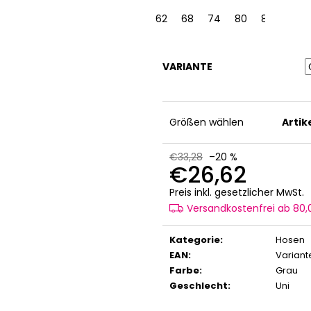
62
68
74
80
86
VARIANTE
Größen wählen
Arti
€33,28
–20 %
€26,62
V
Preis inkl. gesetzlicher MwSt.
Versandkostenfrei ab 80
Kategorie
:
Hosen
EAN
:
Variant
Farbe
:
Grau
Geschlecht
:
Uni