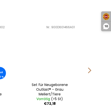
10
B02
Art.-Nr.:
900D601466A01
,2
0 %
Set für Neugeborene
Beanie
Outlast® - Grau
DRUCK
e
Meliert/Tiere
M
Vorrätig
(>5 St)
Vo
€72,18