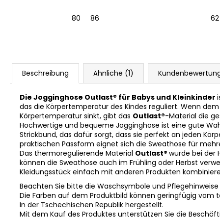
| 54-57 cm
80
86
62
Beschreibung
Ähnliche (1)
Kundenbewertun
Die Jogginghose Outlast® für Babys und Kleinkinder
das die Körpertemperatur des Kindes reguliert. Wenn dem
Körpertemperatur sinkt, gibt das
Outlast®
-Material die g
Hochwertige und bequeme Jogginghose ist eine gute Wahl, w
Strickbund, das dafür sorgt, dass sie perfekt an jeden Kö
praktischen Passform eignet sich die Sweathose für mehre
Das thermoregulierende Material
Outlast®
wurde bei der 
können die Sweathose auch im Frühling oder Herbst verwen
Kleidungsstück einfach mit anderen Produkten kombinier
Beachten Sie bitte die Waschsymbole und Pflegehinweise
Die Farben auf dem Produktbild können geringfügig vom 
In der Tschechischen Republik hergestellt.
Mit dem Kauf des Produktes unterstützen Sie die Beschäft