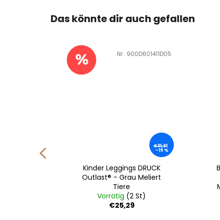
Das könnte dir auch gefallen
601404H04
Art.-Nr.:
900D601411D05
€18,8
€31,61
3
–19 %
–20 %
 Kinder
Kinder Leggings DRUCK
- Grau
Outlast® - Grau Meliert
re
Tiere
St)
Vorrätig
(2 St)
€25,29