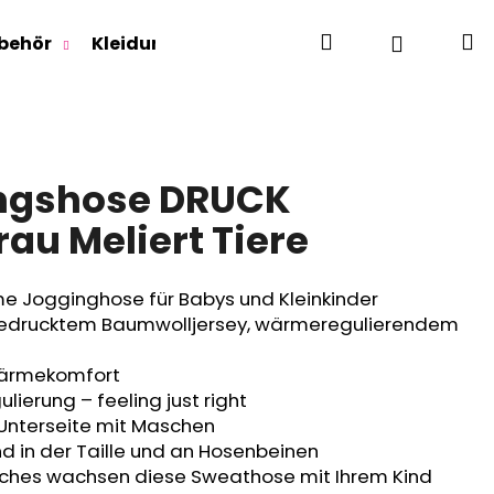
Suchen
W
Login
behör
Kleidung für Jugendliche
Für Erwachse
ingshose DRUCK
rau Meliert Tiere
e Jogginghose für Babys und Kleinkinder
drucktem Baumwolljersey, wärmeregulierendem
Wärmekomfort
lierung – feeling just right
 Unterseite mit Maschen
nd in der Taille und an Hosenbeinen
tches wachsen diese Sweathose mit Ihrem Kind
RLAGE OUTLAST® -