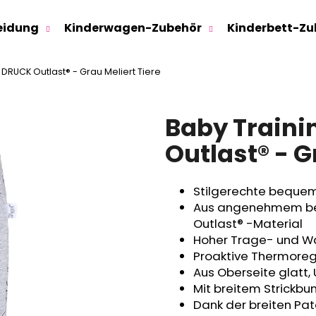
eidung
Kinderwagen-Zubehör
Kinderbett-Zu
DRUCK Outlast® - Grau Meliert Tiere
Was suchen Sie?
Baby Train
SUCHEN
Outlast® - G
Stilgerechte bequem
Wir empfehlen
Aus angenehmem be
Outlast® -Material
Hoher Trage- und 
Proaktive Thermoregu
Aus Oberseite glatt,
Mit breitem Strickbu
Dank der breiten Pa
SWEATHOSE - DENIM LÖWE
KINDERSITZUNTE