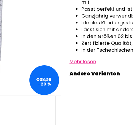
GRAU MELIERT
mit
€32,50
€24,90
Passt perfekt und is
Ganzjährig verwend
Ideales Kleidungsstü
Lässt sich mit ander
In den Größen 62 bis
Zertifizierte Qualitä
In der Tschechischen
Mehr lesen
€33,28
–20 %