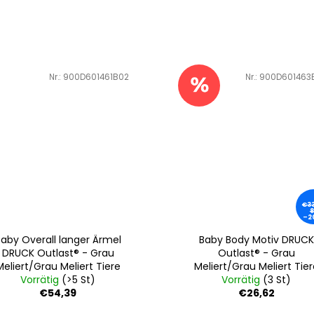
Art.-Nr.:
900D601461B02
Art.-Nr.:
900D601463
€33
8
–2
Baby Overall langer Ärmel
Baby Body Motiv DRUCK
DRUCK Outlast® - Grau
Outlast® - Grau
Meliert/Grau Meliert Tiere
Meliert/Grau Meliert Tier
Vorrätig
(>5 St)
Vorrätig
(3 St)
€54,39
€26,62