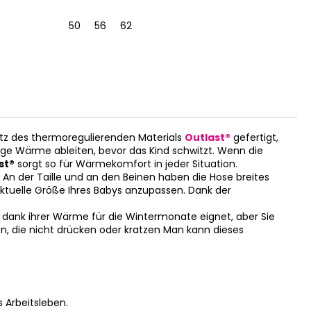
50
56
62
3 | 42-4
tz des thermoregulierenden Materials
Outlast®
gefertigt,
ige Wärme ableiten, bevor das Kind schwitzt. Wenn die
st®
sorgt so für Wärmekomfort in jeder Situation.
 An der Taille und an den Beinen haben die Hose breites
 aktuelle Größe Ihres Babys anzupassen. Dank der
h dank ihrer Wärme für die Wintermonate eignet, aber Sie
n, die nicht drücken oder kratzen Man kann dieses
 Arbeitsleben.