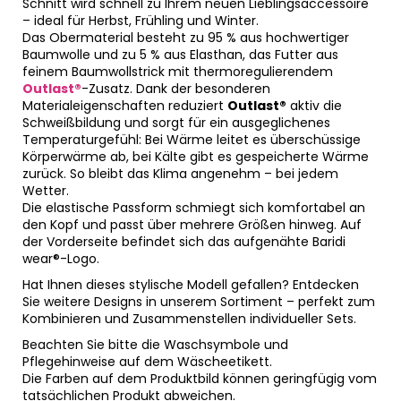
Schnitt wird schnell zu Ihrem neuen Lieblingsaccessoire
– ideal für Herbst, Frühling und Winter.
Das Obermaterial besteht zu 95 % aus hochwertiger
Baumwolle und zu 5 % aus Elasthan, das Futter aus
feinem Baumwollstrick mit thermoregulierendem
Outlast®
-Zusatz. Dank der besonderen
Materialeigenschaften reduziert
Outlast®
aktiv die
Schweißbildung und sorgt für ein ausgeglichenes
Temperaturgefühl: Bei Wärme leitet es überschüssige
Körperwärme ab, bei Kälte gibt es gespeicherte Wärme
zurück. So bleibt das Klima angenehm – bei jedem
Wetter.
Die elastische Passform schmiegt sich komfortabel an
den Kopf und passt über mehrere Größen hinweg. Auf
der Vorderseite befindet sich das aufgenähte Baridi
wear®-Logo.
Hat Ihnen dieses stylische Modell gefallen? Entdecken
Sie weitere Designs in unserem Sortiment – perfekt zum
Kombinieren und Zusammenstellen individueller Sets.
Beachten Sie bitte die Waschsymbole und
Pflegehinweise auf dem Wäscheetikett.
Die Farben auf dem Produktbild können geringfügig vom
tatsächlichen Produkt abweichen.