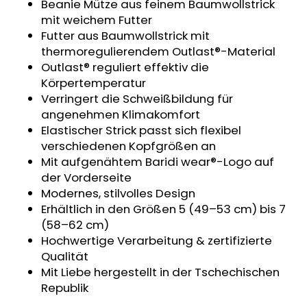
Beanie Mütze aus feinem Baumwollstrick
KURZHOSE
mit weichem Futter
DÜNN
ANGEL
Futter aus Baumwollstrick mit
OUTLAST®
thermoregulierendem Outlast®-Material
-
Outlast® reguliert effektiv die
GRAU
MELIERT
Körpertemperatur
Verringert die Schweißbildung für
€18,39
angenehmen Klimakomfort
Elastischer Strick passt sich flexibel
verschiedenen Kopfgrößen an
Mit aufgenähtem Baridi wear®-Logo auf
der Vorderseite
Modernes, stilvolles Design
Erhältlich in den Größen 5 (49–53 cm) bis 7
(58–62 cm)
Hochwertige Verarbeitung & zertifizierte
Qualität
Mit Liebe hergestellt in der Tschechischen
Republik