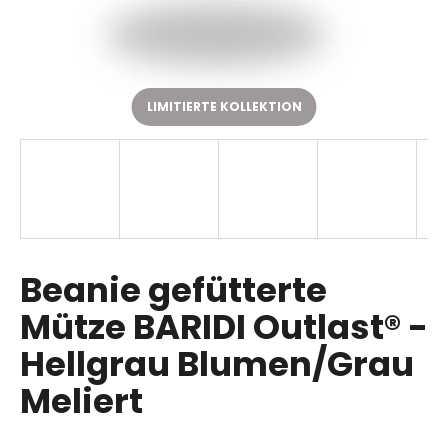
SUCHEN
LIMITIERTE KOLLEKTION
W
i
r
e
m
p
Beanie gefütterte
f
Mütze BARIDI Outlast® -
e
h
Hellgrau Blumen/Grau
l
e
Meliert
n