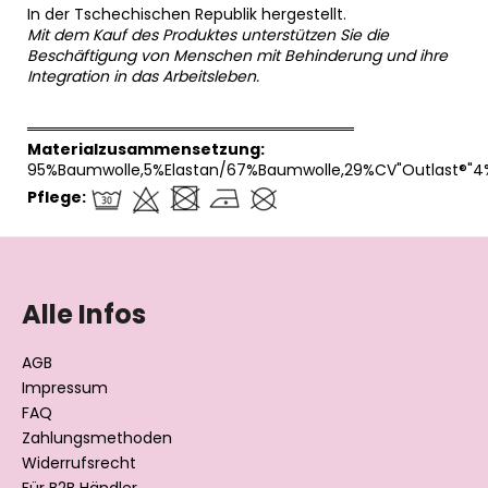
In der Tschechischen Republik hergestellt.
Mit dem Kauf des Produktes unterstützen Sie die
Beschäftigung von Menschen mit Behinderung und ihre
Integration in das Arbeitsleben.
══════════════════════════════
Materialzusammensetzung:
95%Baumwolle,5%Elastan/67%Baumwolle,29%CV"Outlast®"4
Pflege:
F
u
ß
Alle Infos
z
e
AGB
i
Impressum
l
FAQ
Zahlungsmethoden
e
Widerrufsrecht