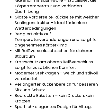
Material mit Baumwolle – stabilisiert die
KINDERWAGENUNTERLAGE
Körpertemperatur und verhindert
OUTLAST®
Überhitzung
-
GRAU
Glatte Vorderseite, Rückseite mit weicher
MELIERT
Schlingenstruktur – ideal für kühlere
€43,35
Wetterbedingungen
Reagiert aktiv auf
Temperaturveränderungen und sorgt für
angenehmes Körperklima
Mit Reißverschlusstaschen für sicheren
Stauraum
Kratzschutz am oberen Reißverschluss
sorgt für zusätzlichen Komfort
Moderner Stehkragen – weich und stilvoll
verarbeitet
Verlängerter Rückenbereich für besseren
Sitz und Schutz
Bedruckte Etiketten – kein Drücken, kein
Kratzen
Sportlich-elegantes Design für Alltag,