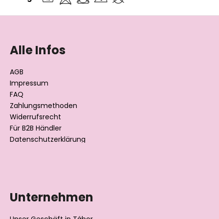
F
u
ß
Alle Infos
z
e
AGB
i
Impressum
l
FAQ
Zahlungsmethoden
e
Widerrufsrecht
Für B2B Händler
Datenschutzerklärung
Unternehmen