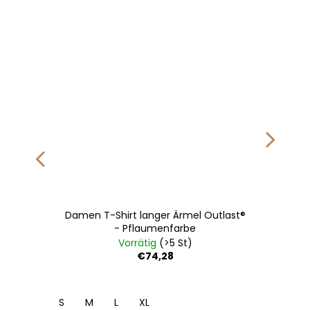
Damen T-Shirt langer Ärmel Outlast®
- Pflaumenfarbe
Vorrätig
(>5 St)
€74,28
S
M
L
XL