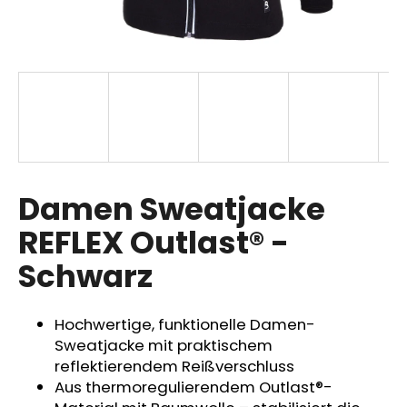
SUCHEN
W
i
r
Damen Sweatjacke
e
m
REFLEX Outlast® -
p
Schwarz
f
e
h
Hochwertige, funktionelle Damen-
l
Sweatjacke mit praktischem
e
reflektierendem Reißverschluss
n
Aus thermoregulierendem Outlast®-