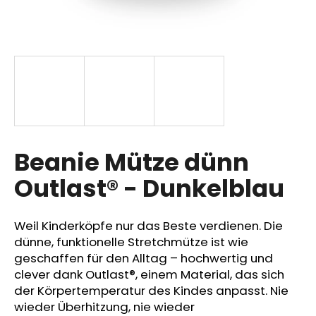
SUCHEN
W
i
r
Beanie Mütze dünn
e
m
Outlast® - Dunkelblau
p
f
e
Weil Kinderköpfe nur das Beste verdienen. Die
h
dünne, funktionelle Stretchmütze ist wie
l
geschaffen für den Alltag – hochwertig und
e
clever dank Outlast®, einem Material, das sich
n
der Körpertemperatur des Kindes anpasst. Nie
wieder Überhitzung, nie wieder