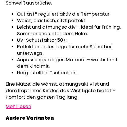
Schweißausbrüche.
KINDERWAGENUNTERLAGE
OUTLAST®
Outlast® reguliert aktiv die Temperatur.
-
GRAU
Weich, elastisch, sitzt perfekt.
MELIERT
Leicht und atmungsaktiv – ideal für Frühling,
€43,35
Sommer und unter dem Helm.
UV-Schutzfaktor 50+.
Reflektierendes Logo für mehr Sicherheit
unterwegs.
Anpassungsfähiges Material – wächst mit
dem Kind mit.
Hergestellt in Tschechien.
Eine Mütze, die wärmt, atmungsaktiv ist und
dem Kopf Ihres Kindes das Wichtigste bietet –
Komfort den ganzen Tag lang.
Mehr lesen