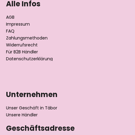
ß
Alle Infos
z
e
AGB
i
Impressum
l
FAQ
Zahlungsmethoden
e
Widerrufsrecht
Für B2B Händler
Datenschutzerklärung
Unternehmen
Unser Geschäft in Tábor
Unsere Händler
Geschäftsadresse