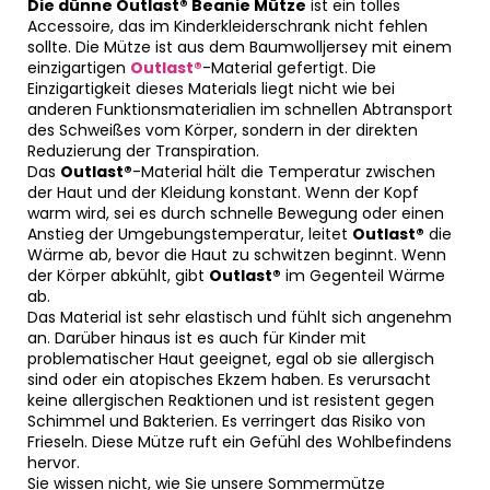
Die dünne Outlast® Beanie Mütze
ist ein tolles
Accessoire, das im Kinderkleiderschrank nicht fehlen
sollte. Die Mütze ist aus dem Baumwolljersey mit einem
einzigartigen
Outlast®
-Material gefertigt. Die
Einzigartigkeit dieses Materials liegt nicht wie bei
anderen Funktionsmaterialien im schnellen Abtransport
des Schweißes vom Körper, sondern in der direkten
Reduzierung der Transpiration.
Das
Outlast®
-Material hält die Temperatur zwischen
der Haut und der Kleidung konstant. Wenn der Kopf
warm wird, sei es durch schnelle Bewegung oder einen
Anstieg der Umgebungstemperatur, leitet
Outlast®
die
Wärme ab, bevor die Haut zu schwitzen beginnt. Wenn
der Körper abkühlt, gibt
Outlast®
im Gegenteil Wärme
ab.
Das Material ist sehr elastisch und fühlt sich angenehm
an. Darüber hinaus ist es auch für Kinder mit
problematischer Haut geeignet, egal ob sie allergisch
sind oder ein atopisches Ekzem haben. Es verursacht
keine allergischen Reaktionen und ist resistent gegen
Schimmel und Bakterien. Es verringert das Risiko von
Frieseln. Diese Mütze ruft ein Gefühl des Wohlbefindens
hervor.
Sie wissen nicht, wie Sie unsere Sommermütze