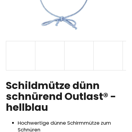
SUCHEN
W
i
r
e
m
p
Schildmütze dünn
f
schnürend Outlast® -
e
h
hellblau
l
e
n
Hochwertige dünne Schirmmütze zum
Schnüren