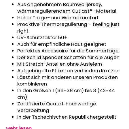
Aus angenehmem Baumwolljersey,
KINDERSITZUNTERLAGE
OUTLAST®
wärmeregulierendem Outlast® -Material
-
Hoher Trage- und Wärmekomfort
GRAU
Proaktive Thermoregulierung – feeling just
MELIERT
right
€24,90
UV-Schutzfaktor 50+
Auch für empfindliche Haut geeignet
Perfektes Accessoire für die Sommertage
Der Schild spendet Schatten für die Augen
Mit Stretch-Anteilen ohne Ausleiern
Aufgebügelte Etiketten verhindern Kratzen
Lässt sich mit anderen unseren Produkten
kombinieren
In den Größen 1 (36-38 cm) bis 3 (42-44
cm)
Zertifizierte Quatät, hochwertige
Verarbeitung
In der Tschechischen Republik hergestellt
Mehr lesen