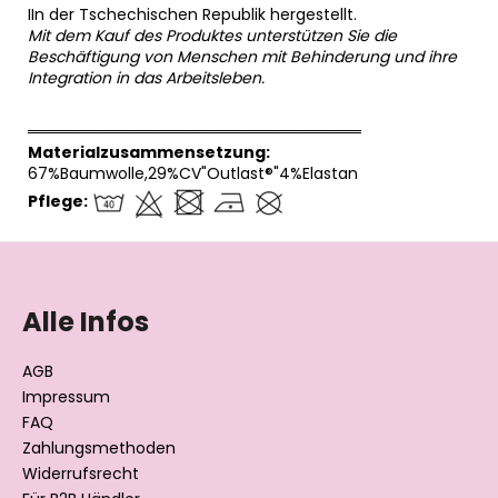
IIn der Tschechischen Republik hergestellt.
Mit dem Kauf des Produktes unterstützen Sie die
Beschäftigung von Menschen mit Behinderung und ihre
Integration in das Arbeitsleben.
══════════════════════════════
Materialzusammensetzung:
67%Baumwolle,29%CV"Outlast®"4%Elastan
Pflege:
F
u
ß
Alle Infos
z
e
AGB
i
Impressum
l
FAQ
Zahlungsmethoden
e
Widerrufsrecht