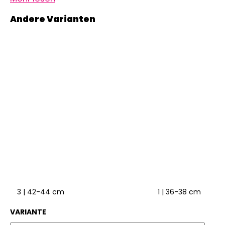
3 | 42-44 cm
1 | 36-38 cm
2 
VARIANTE