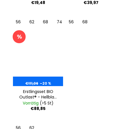
Sternchen/hellblau
€19,48
€39,97
56
62
68
74
56
80
68
€111,06
–20 %
Erstlingsset BIO
Outlast® - Hellblau
Sternchen/Hellblau
Vorrätig
(>5 St)
€88,85
56
62