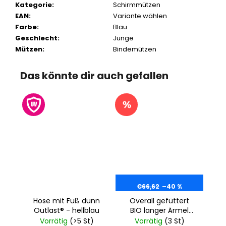
Kategorie
:
Schirmmützen
EAN
:
Variante wählen
Farbe
:
Blau
Geschlecht
:
Junge
Mützen
:
Bindemützen
Das könnte dir auch gefallen
€66,62
–40 %
Hose mit Fuß dünn
Overall gefüttert
Outlast® - hellblau
BIO langer Ärmel
Outlast® - hellblau
Vorrätig
(>5 St)
Vorrätig
(3 St)