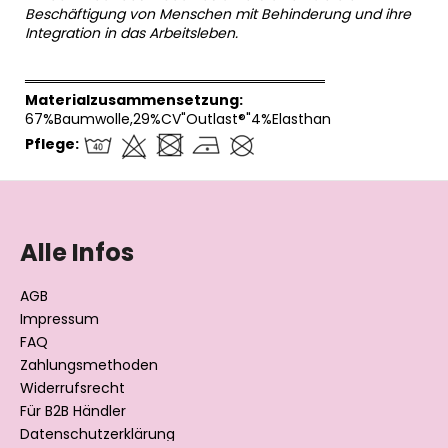
Beschäftigung von Menschen mit Behinderung und ihre
Integration in das Arbeitsleben.
══════════════════════════════
Materialzusammensetzung:
67%Baumwolle,29%CV"Outlast®"4%Elasthan
Pflege:
F
u
ß
Alle Infos
z
e
AGB
i
Impressum
l
FAQ
Zahlungsmethoden
e
Widerrufsrecht
Für B2B Händler
Datenschutzerklärung