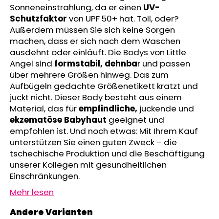
Sonneneinstrahlung, da er einen
UV-
KURZHOSE
DÜNN
Schutzfaktor
von UPF 50+ hat. Toll, oder?
ANGEL
Außerdem müssen Sie sich keine Sorgen
OUTLAST®
machen, dass er sich nach dem Waschen
-
GRAU
ausdehnt oder einläuft. Die Bodys von Little
MELIERT
Angel sind
formstabil,
dehnba
r und passen
€18,39
über mehrere Größen hinweg. Das zum
Aufbügeln gedachte Größenetikett kratzt und
juckt nicht. Dieser Body besteht aus einem
Material, das für
empfindliche,
juckende und
ekzematöse Babyhaut
geeignet und
empfohlen ist. Und noch etwas: Mit Ihrem Kauf
unterstützen Sie einen guten Zweck – die
tschechische Produktion und die Beschäftigung
unserer Kollegen mit gesundheitlichen
Einschränkungen.
Mehr lesen