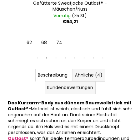
Gefütterte Sweatjacke Outlast® -
Mäuschen/Nuss
Vorrätig
(>5 St)
€54,21
2-44 cm
62
68
74
Beschreibung
Ähnliche (4)
Kundenbewertungen
Das Kurzarm-Body aus dünnem Baumwollstrick mit
Outlast®
-Material ist weich, elastisch und fühlt sich sehr
angenehm auf der Haut an. Dank seiner Elastizität
schmiegt es sich schön an den Körper an und steht
nirgends ab. Am Hals wird es mit einem Druckknopf
geschlossen, was das Anziehen erleichtert.
Outlast®
sorgt für ideale Temperaturbedingungen und