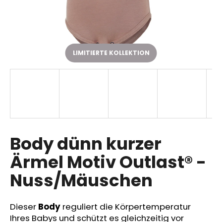
SUCHEN
LIMITIERTE KOLLEKTION
W
i
r
e
m
p
Body dünn kurzer
f
Ärmel Motiv Outlast® -
e
h
Nuss/Mäuschen
l
e
n
Dieser
Body
reguliert die Körpertemperatur
Ihres Babys und schützt es gleichzeitig vor