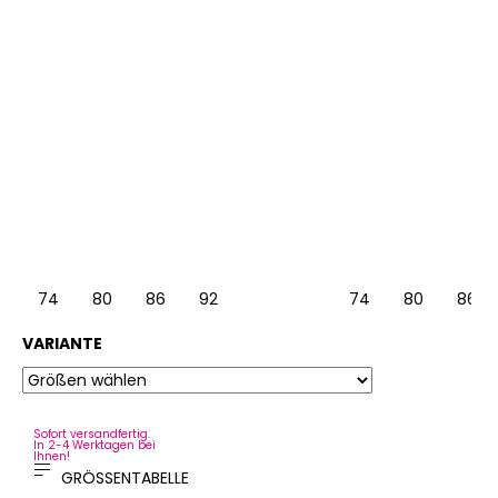
74
80
86
92
74
80
86
VARIANTE
Sofort versandfertig.
In 2-4 Werktagen bei
Ihnen!
GRÖSSENTABELLE