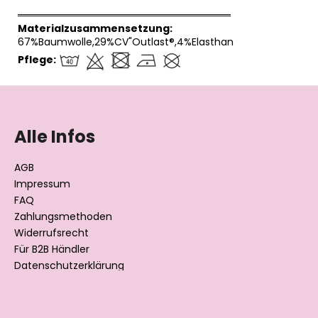
══════════════════════════════
Materialzusammensetzung:
67%Baumwolle,29%CV"Outlast®,4%Elasthan
Pflege:
F
u
ß
Alle Infos
z
e
AGB
i
Impressum
l
FAQ
Zahlungsmethoden
e
Widerrufsrecht
Für B2B Händler
Datenschutzerklärung