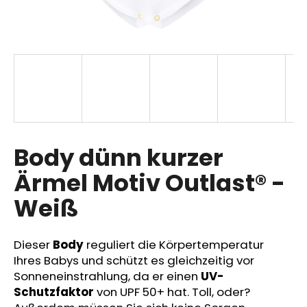
SUCHEN
W
i
r
Body dünn kurzer
e
m
Ärmel Motiv Outlast® -
p
Weiß
f
e
h
Dieser
Body
reguliert die Körpertemperatur
l
Ihres Babys und schützt es gleichzeitig vor
e
Sonneneinstrahlung, da er einen
UV-
n
Schutzfaktor
von UPF 50+ hat. Toll, oder?