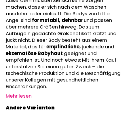
Außerdem müssen Sie sich keine Sorgen
KINDERWAGENUNTERLAGE
machen, dass er sich nach dem Waschen
OUTLAST®
ausdehnt oder einläuft. Die Bodys von Little
-
GRAU
Angel sind
formstabil,
dehnba
r und passen
MELIERT
über mehrere Größen hinweg. Das zum
€43,35
Aufbügeln gedachte Größenetikett kratzt und
juckt nicht. Dieser Body besteht aus einem
Material, das für
empfindliche,
juckende und
ekzematöse Babyhaut
geeignet und
empfohlen ist. Und noch etwas: Mit Ihrem Kauf
unterstützen Sie einen guten Zweck – die
tschechische Produktion und die Beschäftigung
unserer Kollegen mit gesundheitlichen
Einschränkungen.
Mehr lesen