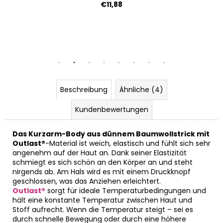
€11,88
 49-53 cm
6 | 54-57 cm
Beschreibung
Ähnliche (4)
Kundenbewertungen
Das Kurzarm-Body aus dünnem Baumwollstrick mit
Outlast®
-Material ist weich, elastisch und fühlt sich sehr
angenehm auf der Haut an. Dank seiner Elastizität
schmiegt es sich schön an den Körper an und steht
nirgends ab. Am Hals wird es mit einem Druckknopf
geschlossen, was das Anziehen erleichtert.
Outlast®
sorgt für ideale Temperaturbedingungen und
hält eine konstante Temperatur zwischen Haut und
Stoff aufrecht. Wenn die Temperatur steigt – sei es
durch schnelle Bewegung oder durch eine höhere