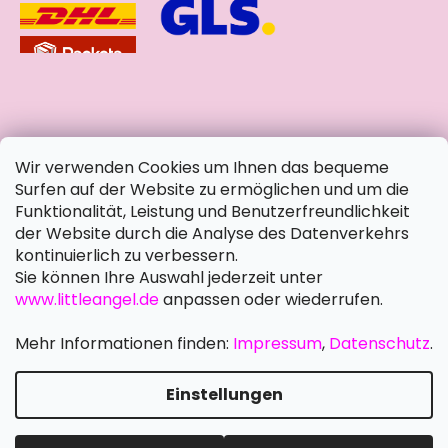
soziale Netzwerke
Wir verwenden Cookies um Ihnen das bequeme
Surfen auf der Website zu ermöglichen und um die
Funktionalität, Leistung und Benutzerfreundlichkeit
der Website durch die Analyse des Datenverkehrs
kontinuierlich zu verbessern.
Sie können Ihre Auswahl jederzeit unter
www.littleangel.de
anpassen oder wiederrufen.
Mehr Informationen finden:
Impressum
,
Datenschutz
.
Einstellungen
Erstellt von Shoptet Premium
Copyright 2026
Little Angel DE
. Alle Rechte vorbehalten.