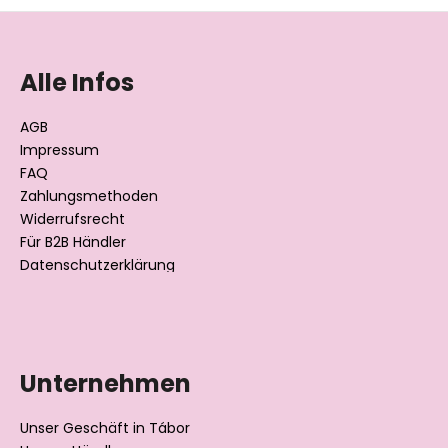
F
u
ß
Alle Infos
z
e
AGB
i
Impressum
l
FAQ
Zahlungsmethoden
e
Widerrufsrecht
Für B2B Händler
Datenschutzerklärung
Unternehmen
Unser Geschäft in Tábor