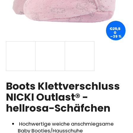
SUCHEN
€25,5
0
–39 %
W
i
r
e
m
p
Boots Klettverschluss
f
NICKI Outlast® -
e
h
hellrosa-Schäfchen
l
e
n
Hochwertige weiche anschmiegsame
Baby Booties/Hausschuhe