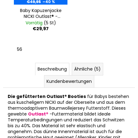
€49,95
–40 %
Baby Kapuzenjacke
NICKI Outlast® -
hellrosa-Schäfchen
Vorrätig
(5 St)
€29,97
56
Beschreibung
Ähnliche (5)
Kundenbewertungen
Die gefütterten Outlast® Booties
für Babys bestehen
aus kuscheligem NICKI auf der Oberseite und aus dem
thermoadaptivem Baumwollejersey Futterstoff. Dieses
gewebte
Outlast®
-Futtermaterial bildet ideale
Temperaturbedingungen und reduziert das Schwitzen
bis zu 40%. Das Material ist sehr elastisch und
angenehm. Das dünne Innenmaterial ist auch für die
problematische Haut geeignet (Allergiker, Kinder mit