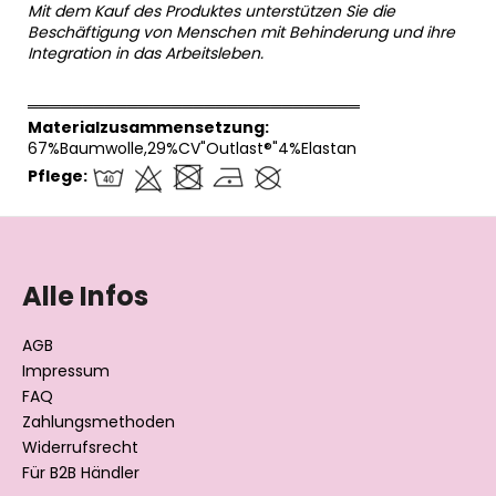
Mit dem Kauf des Produktes unterstützen Sie die
Beschäftigung von Menschen mit Behinderung und ihre
Integration in das Arbeitsleben.
══════════════════════════════
Materialzusammensetzung:
67%Baumwolle,29%CV"Outlast®"4%Elastan
Pflege:
F
u
ß
Alle Infos
z
e
AGB
i
Impressum
l
FAQ
Zahlungsmethoden
e
Widerrufsrecht
Für B2B Händler