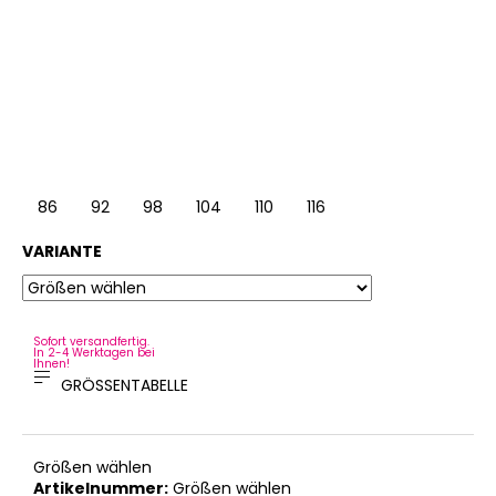
86
92
98
104
110
116
122
128
VARIANTE
Sofort versandfertig.
In 2-4 Werktagen bei
Ihnen!
GRÖSSENTABELLE
Größen wählen
Artikelnummer:
Größen wählen