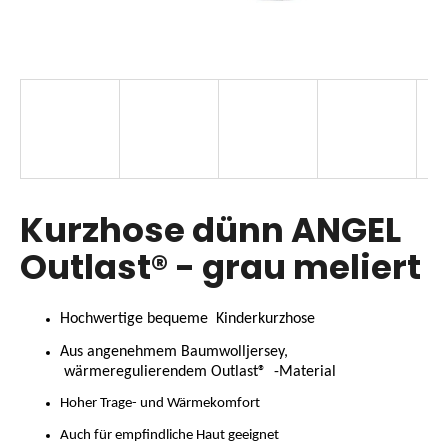
SUCHEN
W
i
r
Kurzhose dünn ANGEL
e
m
Outlast® - grau meliert
p
f
e
Hochwertige bequeme
Kinderkurzhose
h
Aus angenehmem Baumwolljersey,
l
wärmeregulierendem
Outlast®
-Material
e
n
Hoher Trage- und Wärmekomfort
Auch für empfindliche Haut geeignet