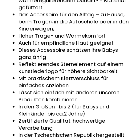
wärmeregulierendem Outlast® - Material
KINDERWAGENUNTERLAGE
gefüttert
OUTLAST®
Das Accessoire für den Alltag – zu Hause,
-
GRAU
beim Tragen, in die Autoschale oder in den
MELIERT
Kinderwagen,
€43,35
Hoher Trage- und Wärmekomfort
Auch für empfindliche Haut geeignet
Dieses Accessoire schätzen Ihre Babys
ganzjährig
Reflektierendes Sternelement auf einem
Kunstlederlogo für höhere Sichtbarkeit
Mit praktischem Klettverschluss für
einfaches Anziehen
Lässt sich einfach mit anderen unseren
Produkten kombinieren
In den Größen 1 bis 2 (für Babys und
Kleinkinder bis ca.2 Jahre)
Zertifizierte Qualität, hochwertige
Verarbeitung
In der Tschechischen Republik hergestellt