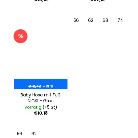
56
62
68
74
80
€12,72
–19 %
Baby Hose mit Fuß
NICKI - Grau
Vorrätig
(>5 St)
€10,18
56
62