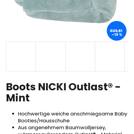
SUCHEN
€26,61
–19 %
W
i
r
e
m
p
Boots NICKI Outlast® -
f
Mint
e
h
l
Hochwertige weiche anschmiegsame Baby
e
Booties/Hausschuhe
n
Aus angenehmem Baumwolljersey,