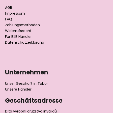
z
e
AGB
i
Impressum
l
FAQ
Zahlungsmethoden
e
Widerrufsrecht
Für B2B Händler
Datenschutzerklärung
Unternehmen
Unser Geschäft in Tábor
Unsere Händler
Geschäftsadresse
Dita výrobní družstvo invalidů