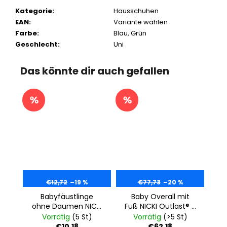
Kategorie
:
Hausschuhen
EAN
:
Variante wählen
Farbe
:
Blau
,
Grün
Geschlecht
:
Uni
Das könnte dir auch gefallen
€12,72
–19 %
€77,73
–20 %
Babyfäustlinge
Baby Overall mit
ohne Daumen NICKI
Fuß NICKI Outlast® -
Outlast® - Mint
Mint
Vorrätig
(5 St)
Vorrätig
(>5 St)
€10,18
€62,18