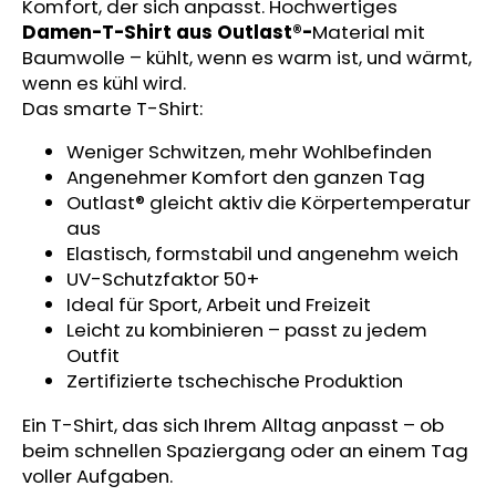
Komfort, der sich anpasst. Hochwertiges
MITWACHSHOSE
Damen-T-Shirt aus Outlast®-
Material mit
-
DENIM
Baumwolle – kühlt, wenn es warm ist, und wärmt,
MUSTER
wenn es kühl wird.
€27,08
Das smarte T-Shirt:
Weniger Schwitzen, mehr Wohlbefinden
Angenehmer Komfort den ganzen Tag
Outlast® gleicht aktiv die Körpertemperatur
aus
Elastisch, formstabil und angenehm weich
UV-Schutzfaktor 50+
Ideal für Sport, Arbeit und Freizeit
Leicht zu kombinieren – passt zu jedem
Outfit
Zertifizierte tschechische Produktion
Ein T-Shirt, das sich Ihrem Alltag anpasst – ob
beim schnellen Spaziergang oder an einem Tag
voller Aufgaben.