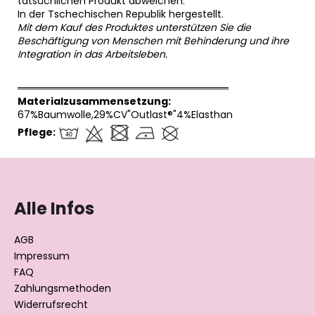
tatsächlichen Produkt abweichen.
In der Tschechischen Republik hergestellt.
Mit dem Kauf des Produktes unterstützen Sie die
Beschäftigung von Menschen mit Behinderung und ihre
Integration in das Arbeitsleben.
══════════════════════════════
Materialzusammensetzung:
67%Baumwolle,29%CV"Outlast®"4%Elasthan
Pflege:
F
u
ß
Alle Infos
z
e
AGB
i
Impressum
l
FAQ
Zahlungsmethoden
e
Widerrufsrecht