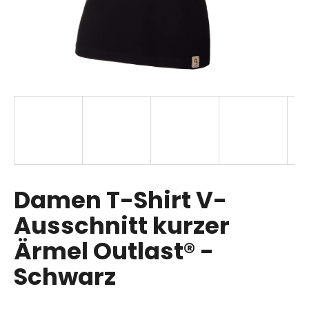
SUCHEN
W
i
r
e
m
p
Damen T-Shirt V-
f
Ausschnitt kurzer
e
h
Ärmel Outlast® -
l
e
Schwarz
n