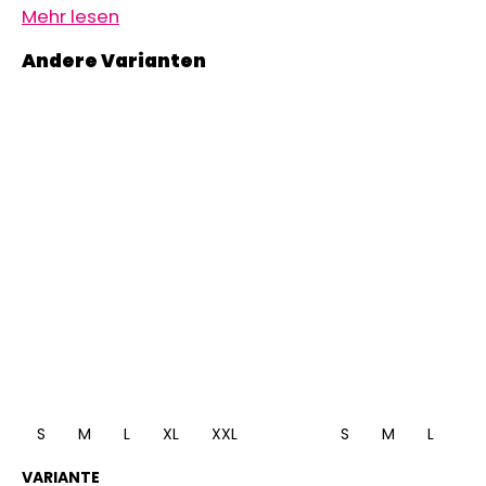
Mehr lesen
S
M
L
XL
XXL
S
M
L
XL
VARIANTE