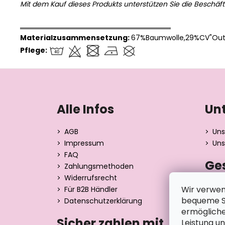
Mit dem Kauf dieses Produkts unterstützen Sie die Beschäf
══════════════════════════════
Materialzusammensetzung:
67%Baumwolle,29%CV"Outl
Pflege:
F
u
ß
Alle Infos
Un
z
e
AGB
Uns
i
Impressum
Uns
l
FAQ
Ge
e
Zahlungsmethoden
Widerrufsrecht
Dita 
Wir verwen
Für B2B Händler
Strán
bequeme Su
Datenschutzerklärung
390 0
ermögliche
Tsche
Sicher zahlen mit
Leistung u