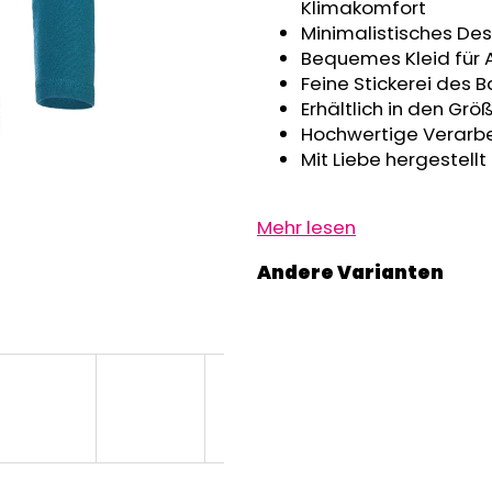
GRAU MELIERT
Klimakomfort
€32,50
€24,90
Minimalistisches De
Bequemes Kleid für A
Feine Stickerei des 
Erhältlich in den Grö
Hochwertige Verarbei
Mit Liebe hergestellt
Mehr lesen