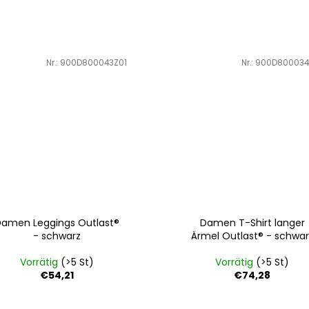
Art.-Nr.:
900D800043Z01
Art.-Nr.:
900D800034
Damen Leggings Outlast®
Damen T-Shirt langer
- schwarz
Ärmel Outlast® - schwar
Vorrätig
(>5 St)
Vorrätig
(>5 St)
€54,21
€74,28