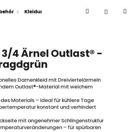
Suchen
W
Login
behör
Kleidung für Jugendliche
Für Erwachse
3/4 Ärnel Outlast® -
ragdgrün
onelles Damenkleid mit Dreiviertelärmeln
endem Outlast®-Material mit weichem
es Materials – ideal für kühlere Tage
rpertemperatur konstant und verhindert
ückseite mit angenehmer Schlingenstruktur
Temperaturveränderungen – für spürbaren
RLAGE OUTLAST® -