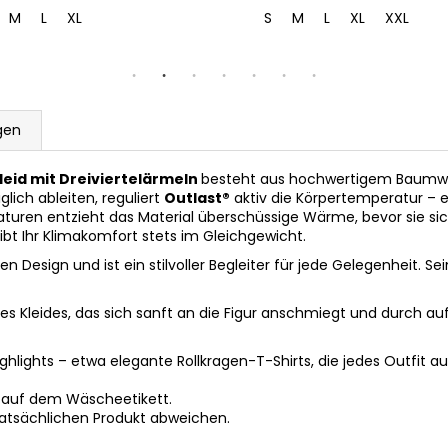
M
L
XL
S
M
L
XL
XXL
gen
leid mit Dreiviertelärmeln
besteht aus hochwertigem Baumwoll
lich ableiten, reguliert
Outlast®
aktiv die Körpertemperatur – es
turen entzieht das Material überschüssige Wärme, bevor sie sic
bt Ihr Klimakomfort stets im Gleichgewicht.
Design und ist ein stilvoller Begleiter für jede Gelegenheit. Se
s Kleides, das sich sanft an die Figur anschmiegt und durch auf
hlights – etwa elegante Rollkragen-T-Shirts, die jedes Outfit a
 auf dem Wäscheetikett.
tatsächlichen Produkt abweichen.