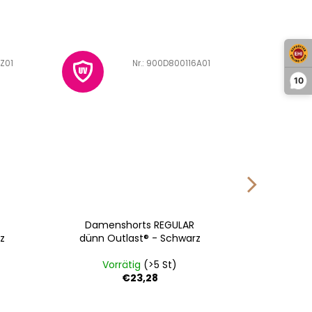
Z01
Art.-Nr.:
900D800116A01
10
Damenshorts REGULAR
Damen T-
z
dünn Outlast® - Schwarz
Ärmel
Vorrätig
(>5 St)
Vo
€23,28