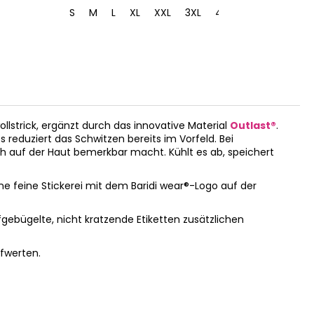
S
M
L
XL
XXL
3XL
4XL
S
M
strick, ergänzt durch das innovative Material
Outlast®
.
 reduziert das Schwitzen bereits im Vorfeld. Bei
h auf der Haut bemerkbar macht. Kühlt es ab, speichert
ine feine Stickerei mit dem Baridi wear®-Logo auf der
gebügelte, nicht kratzende Etiketten zusätzlichen
ufwerten.