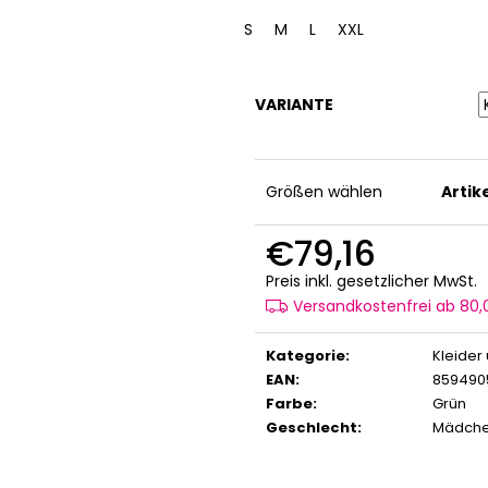
S
M
L
XXL
VARIANTE
Größen wählen
Arti
€79,16
V
Preis inkl. gesetzlicher MwSt.
Versandkostenfrei ab 80
Kategorie
:
Kleider
EAN
:
859490
Farbe
:
Grün
Geschlecht
:
Mädch