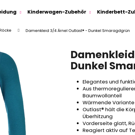
eidung
Kinderwagen-Zubehör
Kinderbett-Zu
 Röcke
Damenkleid 3/4 Ärnel Outlast® - Dunkel Smaragdgrün
Was suchen Sie?
Damenkleid 
SUCHEN
Dunkel Sma
Elegantes und funkti
Wir empfehlen
Aus thermoregulier
Baumwollanteil
Wärmende Variante d
Outlast® hält die Kö
Überhitzung
Vorderseite glatt, R
Reagiert aktiv auf 
SWEATHOSE - DENIM LÖWE
KINDERSITZUNTE