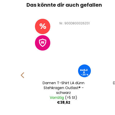
Das könnte dir auch gefallen
D800126B01
Art.-Nr.:
900D800026Z01
€48,2
8
–20 %
nshirt
Damen T-Shirt LA dünn
last® -
Stehkragen Outlast® -
schwarz
St)
Vorrätig
(>5 St)
€38,62