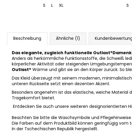
XL
S
L
XL
S
Beschreibung
Ähnliche (1)
Kundenbewertun
Das elegante, zugleich funktionelle Outlast®Damenk
Anders als herkömmliche Funktionsstoffe, die Schweiß ledig
körperlicher Aktivität oder steigenden Umgebungstempera
Outlast®
Wärme und gibt sie an den Körper zurück. So blei
Das Kleid überzeugt mit seinem modernen, minimalistischen 
unteren Rückseite setzt einen dezenten Akzent.
Besonders angenehm ist das elastische, weiche Material de
Tragekomfort bietet.
Entdecken Sie auch unsere weiteren designorientierten Hig
Beachten Sie bitte die Waschsymbole und Pflegehinweise
Die Farben auf dem Produktbild können geringfügig vom 
In der Tschechischen Republik hergestellt.