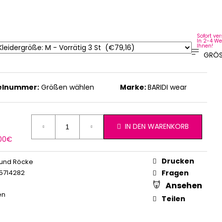
Sofort ver
In 2-4 We
Ihnen!
GRÖS
kelnummer:
Größen wählen
Marke:
BARIDI wear
IN DEN WARENKORB
erkaufspreis:
,00€
Drucken
 und Röcke
5714282
Fragen
Ansehen
en
Teilen