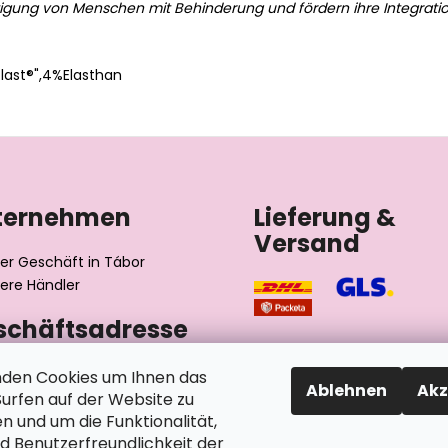
tigung von Menschen mit Behinderung und fördern ihre Integratio
ast®",4%Elasthan
ternehmen
Lieferung &
Versand
er Geschäft in Tábor
ere Händler
schäftsadresse
výrobní družstvo invalidů
den Cookies um Ihnen das
Ablehnen
Akz
ského 2510/1
rfen auf der Website zu
2 Tábor
n und um die Funktionalität,
chische Republik
nd Benutzerfreundlichkeit der