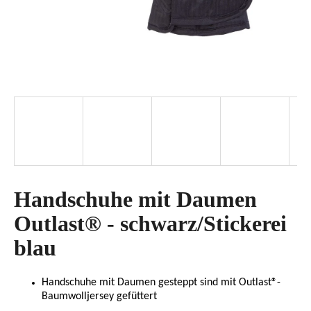
SUCHEN
W
i
r
e
m
p
Handschuhe mit Daumen
f
e
Outlast® - schwarz/Stickerei
h
blau
l
e
n
Handschuhe mit Daumen gesteppt sind mit Outlast®-
Baumwolljersey gefüttert