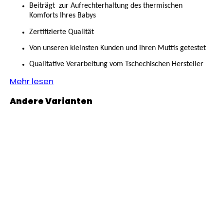
KURZHOSE
Beiträgt zur Aufrechterhaltung des thermischen
DÜNN
Komforts Ihres Babys
ANGEL
OUTLAST®
Zertifizierte Qualität
-
GRAU
Von unseren kleinsten Kunden und ihren Muttis getestet
MELIERT
Qualitative Verarbeitung vom Tschechischen Hersteller
€18,39
Mehr lesen