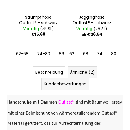
Strumpfhose
Jogginghose
Outlast® - schwarz
Outlast® - schwarz
Vorrätig
(>5 St)
Vorrätig
(>5 St)
€15,68
€26,54
ab
62-68
74-80
86-92
62
98-104
68
74
80
Beschreibung
Ähnliche (2)
Kundenbewertungen
Handschuhe mit Daumen
Outlast®
sind mit Baumwolljersey
mit einer Beimischung von wärmeregulierendem Outlast®
-
Material gefüttert, das zur Aufrechterhaltung des