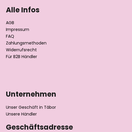
ß
Alle Infos
z
e
AGB
i
Impressum
l
FAQ
Zahlungsmethoden
e
Widerrufsrecht
Für B2B Händler
Datenschutzerklärung
Unternehmen
Unser Geschäft in Tábor
Unsere Händler
Geschäftsadresse