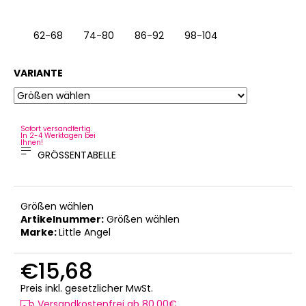
62-68
74-80
86-92
98-104
6
VARIANTE
Sofort versandfertig.
In 2-4 Werktagen bei
Ihnen!
GRÖSSENTABELLE
Größen wählen
Artikelnummer:
Größen wählen
Marke:
Little Angel
€15,68
Verkaufspreis:
Preis inkl. gesetzlicher MwSt.
Versandkostenfrei ab 80,00€