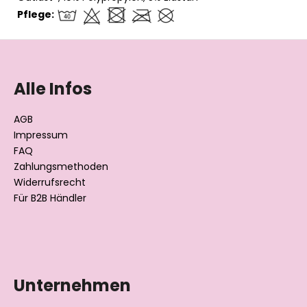
Pflege:
F
u
ß
Alle Infos
z
e
AGB
i
Impressum
l
FAQ
Zahlungsmethoden
e
Widerrufsrecht
Für B2B Händler
Datenschutzerklärung
Unternehmen