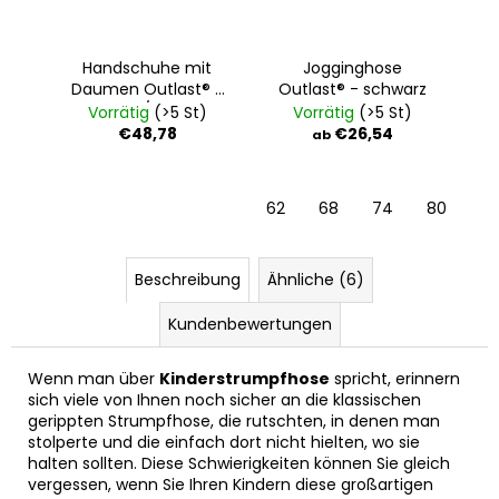
Handschuhe mit
Jogginghose
Daumen Outlast® -
Outlast® - schwarz
schwarz/Stickerei
Vorrätig
(>5 St)
Vorrätig
(>5 St)
grau
€48,78
€26,54
ab
62
68
74
80
Beschreibung
Ähnliche (6)
Kundenbewertungen
Wenn man über
Kinderstrumpfhose
spricht, erinnern
sich viele von Ihnen noch sicher an die klassischen
gerippten Strumpfhose, die rutschten, in denen man
stolperte und die einfach dort nicht hielten, wo sie
halten sollten. Diese Schwierigkeiten können Sie gleich
vergessen, wenn Sie Ihren Kindern diese großartigen