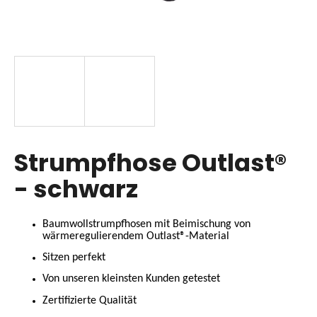
SUCHEN
W
i
r
Strumpfhose Outlast®
e
m
- schwarz
p
f
e
Baumwollstrumpfhosen mit Beimischung von
h
wärmeregulierendem Outlast®-Material
l
Sitzen perfekt
e
Von unseren kleinsten Kunden getestet
n
Zertifizierte Qualität