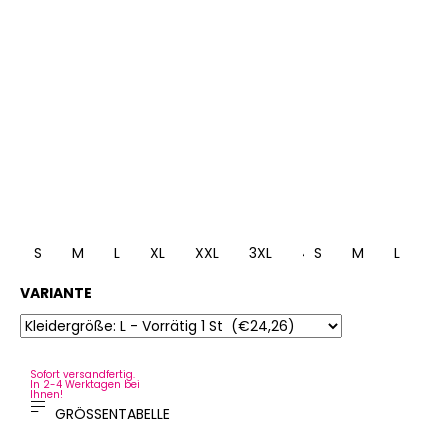
S
M
L
XL
XXL
3XL
4XL
S
M
L
XL
VARIANTE
Sofort versandfertig.
In 2-4 Werktagen bei
Ihnen!
GRÖSSENTABELLE