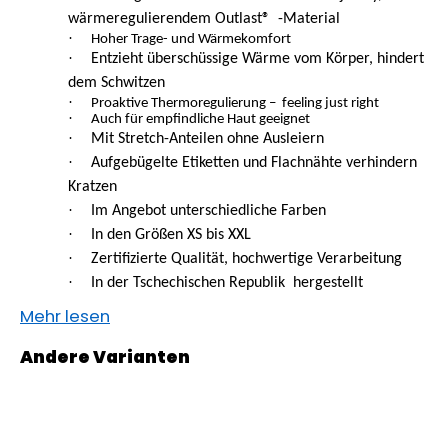
MITWACHSHOSE
wärmeregulierendem
Outlast®
-Material
-
·
Hoher Trage- und Wärmekomfort
DENIM
·
Entzieht überschüssige Wärme vom Körper, hindert
MUSTER
dem Schwitzen
€27,08
·
Proaktive Thermoregulierung –
feeling just right
·
Auch für empfindliche Haut geeignet
·
Mit Stretch-Anteilen ohne Ausleiern
·
Aufgebügelte Etiketten und Flachnähte verhindern
Kratzen
·
Im Angebot unterschiedliche Farben
·
In den Größen XS bis XXL
·
Zertifizierte Qualität, hochwertige Verarbeitung
·
In der Tschechischen Republik
hergestellt
Mehr lesen