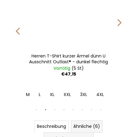
Herren T-Shirt kurzer Ärmel dünn U
Ausschnitt Outlast® - dunkel flechtig
Vorrätig
(5 St)
€47,15
4XL
M
L
XL
XXL
3XL
4XL
Beschreibung
Ähnliche (6)