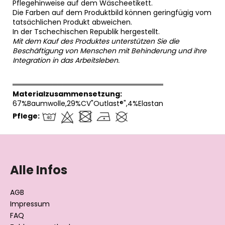
Pflegehinweise auf dem Wäscheetikett.
Die Farben auf dem Produktbild können geringfügig vom
tatsächlichen Produkt abweichen.
In der Tschechischen Republik hergestellt.
Mit dem Kauf des Produktes unterstützen Sie die
Beschäftigung von Menschen mit Behinderung und ihre
Integration in das Arbeitsleben.
══════════════════════════════
Materialzusammensetzung:
67%Baumwolle,29%CV"Outlast®",4%Elastan
Pflege:
F
u
ß
Alle Infos
z
e
AGB
i
Impressum
l
FAQ