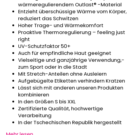
wärmeregulierendem Outlast® -Material
KURZHOSE
DÜNN
Entzieht überschüssige Wärme vom Körper,
ANGEL
reduziert das Schwitzen
OUTLAST®
Hoher Trage- und Wärmekomfort
-
GRAU
Proaktive Thermoregulierung – feeling just
MELIERT
right
€18,39
UV-Schutzfaktor 50+
Auch für empfindliche Haut geeignet
Vielseitige und ganzjährige Verwendung,-
zum Sport oder in die Stadt
Mit Stretch-Anteilen ohne Ausleiern
Aufgebügelte Etiketten verhindern Kratzen
Lässt sich mit anderen unseren Produkten
kombinieren
In den Größen S bis XXL
Zertifizierte Qualität, hochwertige
Verarbeitung
In der Tschechischen Republik hergestellt
Mehr lesen