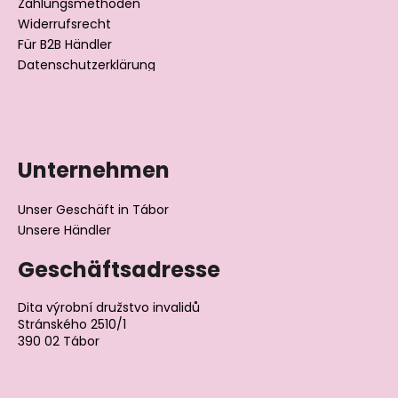
Zahlungsmethoden
e
Widerrufsrecht
Für B2B Händler
Datenschutzerklärung
Unternehmen
Unser Geschäft in Tábor
Unsere Händler
Geschäftsadresse
Dita výrobní družstvo invalidů
Stránského 2510/1
390 02 Tábor
Tschechische Republik