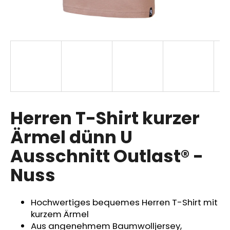
SUCHEN
W
i
r
Herren T-Shirt kurzer
e
m
Ärmel dünn U
p
Ausschnitt Outlast® -
f
e
Nuss
h
l
e
Hochwertiges bequemes Herren T-Shirt mit
n
kurzem Ärmel
Aus angenehmem Baumwolljersey,