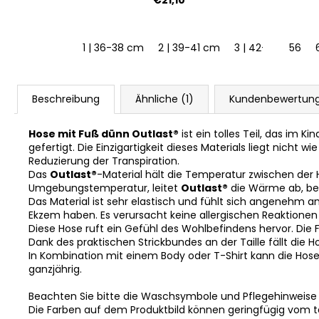
1 | 36-38 cm
2 | 39-41 cm
3 | 42-44 cm
56
Beschreibung
Ähnliche (1)
Kundenbewertun
Hose mit Fuß dünn Outlast®
ist ein tolles Teil, das im 
gefertigt. Die Einzigartigkeit dieses Materials liegt nich
Reduzierung der Transpiration.
Das
Outlast®
-Material hält die Temperatur zwischen der
Umgebungstemperatur, leitet
Outlast®
die Wärme ab, bev
Das Material ist sehr elastisch und fühlt sich angenehm an
Ekzem haben. Es verursacht keine allergischen Reaktionen u
Diese Hose ruft ein Gefühl des Wohlbefindens hervor. Die F
Dank des praktischen Strickbundes an der Taille fällt die 
In Kombination mit einem Body oder T-Shirt kann die Hos
ganzjährig.
Beachten Sie bitte die Waschsymbole und Pflegehinweise
Die Farben auf dem Produktbild können geringfügig vom 