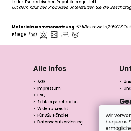
In der Tschechischen Republik hergestellt.
Mit dem Kauf des Produktes unterstützen Sie die Beschäfti
══════════════════════════════
Materialzusammensetzung:
67%Baumwolle,29%CV"Outl
Pflege:
F
u
ß
Alle Infos
Un
z
e
AGB
Uns
i
Impressum
Uns
l
FAQ
Ge
e
Zahlungsmethoden
Widerrufsrecht
Dita 
Wir verwen
Für B2B Händler
Strán
bequeme Su
Datenschutzerklärung
390 0
ermögliche
Tsche