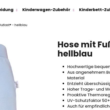
eidung
Kinderwagen-Zubehör
Kinderbett-Zu
utlast® - hellblau
Was suchen Sie?
Hose mit Fu
SUCHEN
hellblau
Hochwertige bequem
Wir empfehlen
Aus angenehmem Bau
Material
Entzieht überschüss
Hoher Trage- und 
Proaktive Thermoregu
UV-Schutzfaktor 50+
Auch für empfindlic
SWEATHOSE - DENIM LÖWE
KINDERSITZUNTE