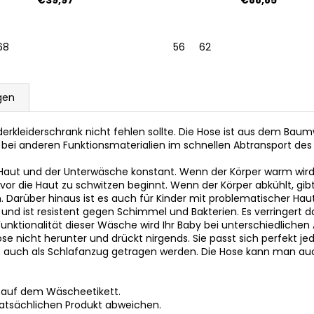
68
56
62
gen
Kinderkleiderschrank nicht fehlen sollte. Die Hose ist aus dem Bau
t wie bei anderen Funktionsmaterialien im schnellen Abtransport d
 Haut und der Unterwäsche konstant. Wenn der Körper warm wird,
or die Haut zu schwitzen beginnt. Wenn der Körper abkühlt, gib
. Darüber hinaus ist es auch für Kinder mit problematischer Haut 
nd ist resistent gegen Schimmel und Bakterien. Es verringert das
unktionalität dieser Wäsche wird Ihr Baby bei unterschiedlichen 
Hose nicht herunter und drückt nirgends. Sie passt sich perfekt j
e auch als Schlafanzug getragen werden. Die Hose kann man auc
 auf dem Wäscheetikett.
tatsächlichen Produkt abweichen.