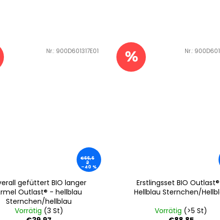
Art.-Nr.:
900D601317E01
Art.-Nr.:
900D601
€66,6
2
–40 %
erall gefüttert BIO langer
Erstlingsset BIO Outlast®
rmel Outlast® - hellblau
Hellblau Sternchen/Hellb
Sternchen/hellblau
Vorrätig
(3 St)
Vorrätig
(>5 St)
€39,97
€88,85