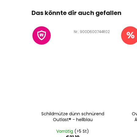
Das könnte dir auch gefallen
Art.-Nr.:
900D600744R02
Schildmütze dünn schnürend
Ov
Outlast® - hellblau
Ä
Vorrätig
(>5 St)
€21,10