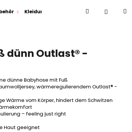
Suchen
W
Login
behör
Kleidung für Jugendliche
Für Erwachse
ß dünn Outlast® -
e dünne Babyhose mit Fuß
mwolljersey, wärmeregulierendem Outlast® -
ige Wärme vom Körper, hindert dem Schwitzen
Wärmekomfort
lierung – feeling just right
he Haut geeignet
RLAGE OUTLAST® -