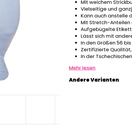
GRAU MELIERT
Mit weichem Strickbun
€32,50
€24,90
Vielseitige und gan
Kann auch anstelle
Mit Stretch-Anteilen
Aufgebügelte Etikett
Lässt sich mit ande
In den Größen 56 bis
Zertifizierte Qualitä
In der Tschechischen
Mehr lesen