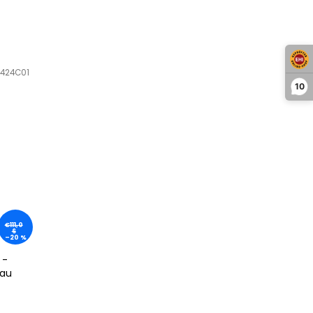
424C01
10
€111,0
6
–20 %
 -
lau