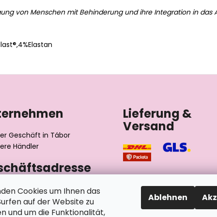
gung von Menschen mit Behinderung und ihre Integration in das A
ast®,4%Elastan
ternehmen
Lieferung &
Versand
er Geschäft in Tábor
ere Händler
schäftsadresse
výrobní družstvo invalidů
den Cookies um Ihnen das
Ablehnen
Akz
ského 2510/1
rfen auf der Website zu
2 Tábor
n und um die Funktionalität,
chische Republik