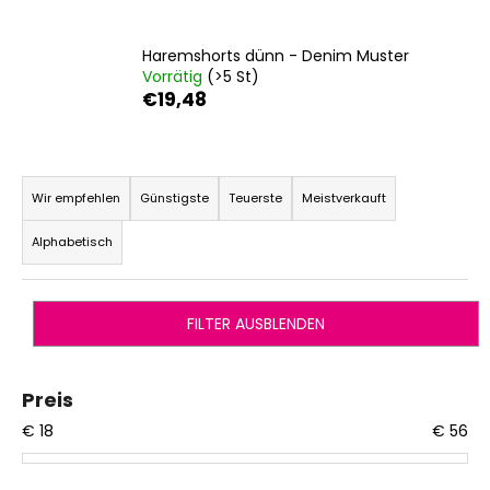
Haremshorts dünn - Denim Muster
Vorrätig
(>5 St)
SUCHEN
€19,48
P
W
r
i
Wir empfehlen
Günstigste
Teuerste
Meistverkauft
r
o
Alphabetisch
e
d
m
u
p
k
f
FILTER AUSBLENDEN
t
e
s
h
l
o
Preis
e
r
€
18
€
56
n
t
i