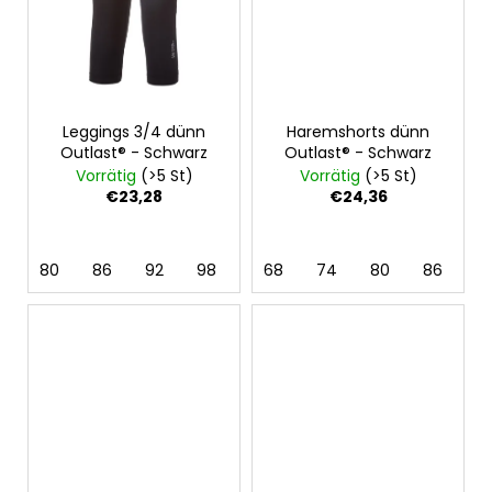
Leggings 3/4 dünn
Haremshorts dünn
Outlast® - Schwarz
Outlast® - Schwarz
Vorrätig
(>5 St)
Vorrätig
(>5 St)
€23,28
€24,36
80
86
92
98
104
68
110
74
116
80
122
86
128
9