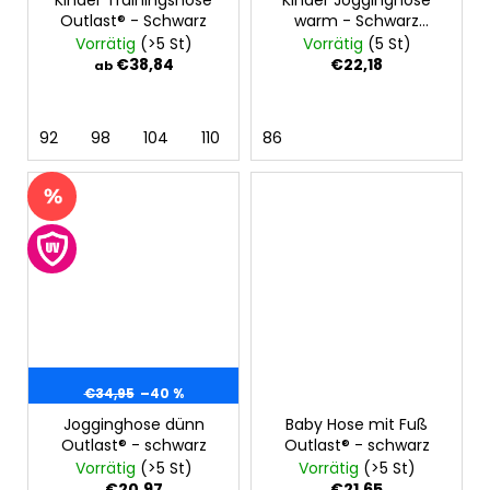
Outlast® - Schwarz
warm - Schwarz
Muster
Vorrätig
(>5 St)
Vorrätig
(5 St)
€38,84
€22,18
ab
92
98
104
110
116
86
122
128
€34,95
–40 %
Jogginghose dünn
Baby Hose mit Fuß
Outlast® - schwarz
Outlast® - schwarz
Vorrätig
(>5 St)
Vorrätig
(>5 St)
€20,97
€21,65