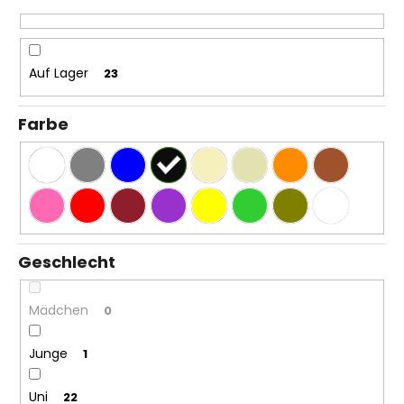
MITWACHSHOSE
e
-
r
DENIM
MUSTER
u
Auf Lager
23
€27,08
n
g
Farbe
Geschlecht
Mädchen
0
Junge
1
Uni
22