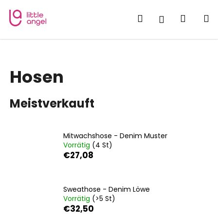
W
Zum
Inhalt
a
Suchen
Waren
M
Login
springen
Zurück
Zurück
r
zum
zum
e
W
n
a
k
Hosen
s
o
s
r
Meistverkauft
u
b
c
h
Mitwachshose - Denim Muster
e
Vorrätig
(4 St)
n
€27,08
S
i
e
Sweathose - Denim Löwe
Vorrätig
(>5 St)
?
€32,50