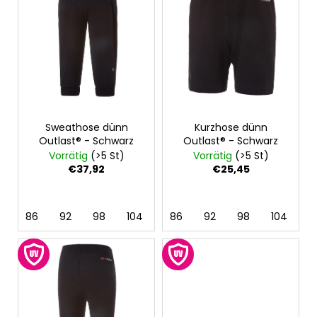
s
t
e
d
e
r
P
Sweathose dünn
Kurzhose dünn
r
Outlast® - Schwarz
Outlast® - Schwarz
o
Vorrätig
(>5 St)
Vorrätig
(>5 St)
d
€37,92
€25,45
u
k
86
92
98
104
110
86
116
92
122
98
128
104
11
t
e