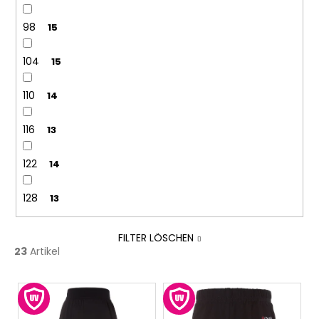
98
15
104
15
110
14
116
13
122
14
128
13
FILTER LÖSCHEN
23
Artikel
L
i