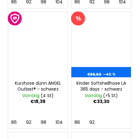
86
92
98
104
110
86
116
92
122
98
128
104
11
€55,50
–40 %
Kurzhose dünn ANGEL
Kinder Softshellhose LA
Outlast® - schwarz
365 days - schwarz
Vorrätig
(4 St)
Vorrätig
(>5 St)
€18,39
€33,30
86
92
98
104
110
86
116
92
122
128