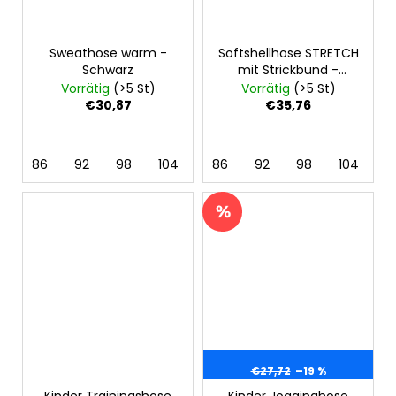
Sweathose warm -
Softshellhose STRETCH
Schwarz
mit Strickbund -
Schwarz
Vorrätig
(>5 St)
Vorrätig
(>5 St)
€30,87
€35,76
86
92
98
104
110
86
116
92
122
98
128
104
11
€27,72
–19 %
Kinder Trainingshose
Kinder Jogginghose