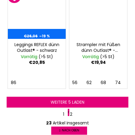
€26,06
–19 %
Leggings REFLEX dünn
Strampler mit Füßen
Outlast® - schwarz
dünn Outlast® -
schwarz
Vorrätig
(>5 St)
Vorrätig
(>5 St)
€20,85
€19,94
86
56
62
68
74
8
WEITERE 5 LADEN
P
1
2
a
S
g
23
Artikel insgesamt
t
i
e
NACH OBEN
n