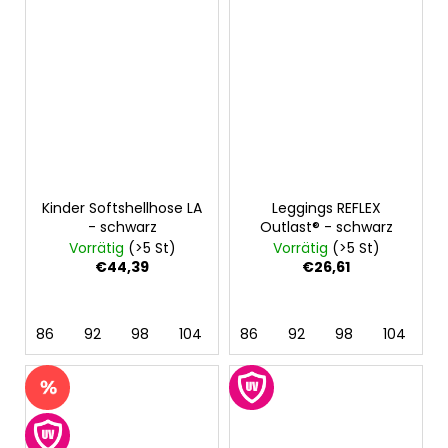
Kinder Softshellhose LA
Leggings REFLEX
- schwarz
Outlast® - schwarz
Vorrätig
(>5 St)
Vorrätig
(>5 St)
€44,39
€26,61
86
92
98
104
110
86
116
92
122
98
128
104
11