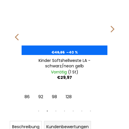
€49,95
–40 %
Kinder Softshellweste LA -
schwarz/neon gelb
Vorrätig
(1 St)
€29,97
86
92
98
128
Beschreibung
Kundenbewertungen