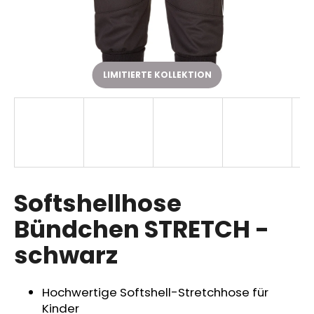
SUCHEN
LIMITIERTE KOLLEKTION
W
i
r
e
m
p
Softshellhose
f
Bündchen STRETCH -
e
h
schwarz
l
e
n
Hochwertige Softshell-Stretchhose für
Kinder