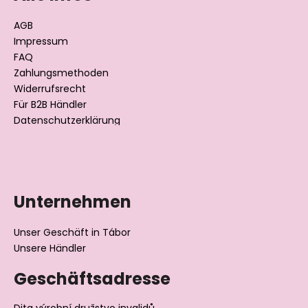
z
e
AGB
i
Impressum
l
FAQ
Zahlungsmethoden
e
Widerrufsrecht
Für B2B Händler
Datenschutzerklärung
Unternehmen
Unser Geschäft in Tábor
Unsere Händler
Geschäftsadresse