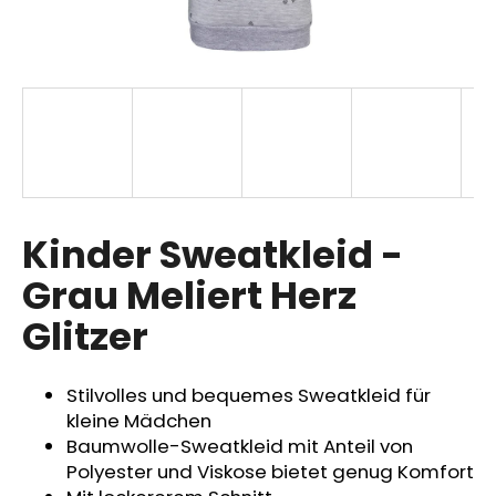
SUCHEN
W
i
r
Kinder Sweatkleid -
e
m
Grau Meliert Herz
p
Glitzer
f
e
h
Stilvolles und bequemes Sweatkleid für
l
kleine Mädchen
e
Baumwolle-Sweatkleid mit Anteil von
n
Polyester und Viskose bietet genug Komfort