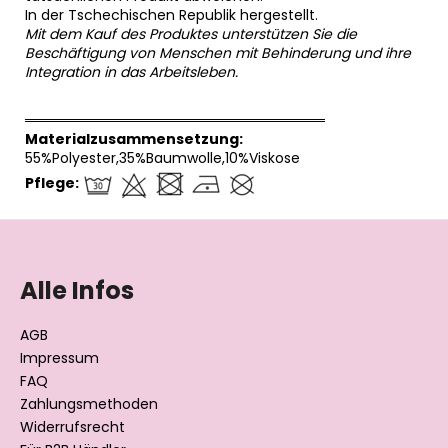
In der Tschechischen Republik hergestellt.
Mit dem Kauf des Produktes unterstützen Sie die
Beschäftigung von Menschen mit Behinderung und ihre
Integration in das Arbeitsleben.
══════════════════════════════
Materialzusammensetzung:
55%Polyester,35%Baumwolle,10%Viskose
Pflege:
F
u
ß
Alle Infos
z
e
AGB
i
Impressum
l
FAQ
Zahlungsmethoden
e
Widerrufsrecht