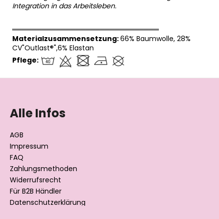
Integration in das Arbeitsleben.
══════════════════════════════
Materialzusammensetzung:
66% Baumwolle, 28%
CV"Outlast®",6% Elastan
Pflege:
F
u
ß
Alle Infos
z
e
AGB
i
Impressum
l
FAQ
Zahlungsmethoden
e
Widerrufsrecht
Für B2B Händler
Datenschutzerklärung