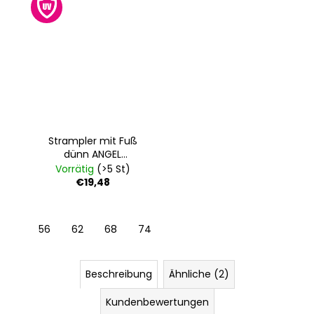
Strampler mit Fuß
dünn ANGEL
Outlast® - grau
Vorrätig
(>5 St)
meliert
€19,48
56
62
68
74
80
Beschreibung
Ähnliche (2)
Kundenbewertungen