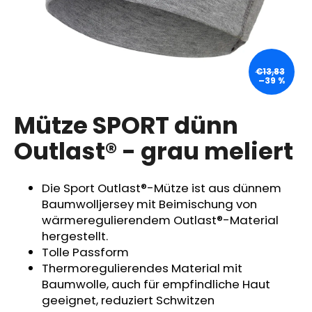
SUCHEN
€13,83
–39 %
W
Mütze SPORT dünn
i
Outlast® - grau meliert
r
e
m
Die Sport Outlast®-Mütze ist aus dünnem
p
Baumwolljersey mit Beimischung von
f
e
wärmeregulierendem Outlast®-Material
h
hergestellt.
l
Tolle Passform
e
Thermoregulierendes Material mit
n
Baumwolle, auch für empfindliche Haut
geeignet, reduziert Schwitzen