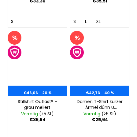
meliert
€33,30
€35,51
S
S
L
XL
€46,06
–20 %
€42,73
–40 %
Stillshirt Outlast® -
Damen T-Shirt kurzer
grau meliert
Ärmel dünn U
Ausschnitt Outlast® -
Vorrätig
(>5 St)
Vorrätig
(>5 St)
dunkelrosa
€36,84
€25,64