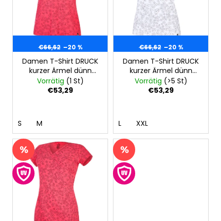
e
MITWACHSHOSE
e
d
-
r
DENIM
e
MUSTER
u
r
€27,08
n
€66,62
–20 %
€66,62
–20 %
P
g
Damen T-Shirt DRUCK
Damen T-Shirt DRUCK
r
kurzer Ärmel dünn
kurzer Ärmel dünn
o
Outlast® - Erdbeerrot
Outlast® - Weiß
Vorrätig
(1 St)
Vorrätig
(>5 St)
d
Blümchen
Schwarz Blümchen
€53,29
€53,29
u
k
S
M
L
XXL
t
e