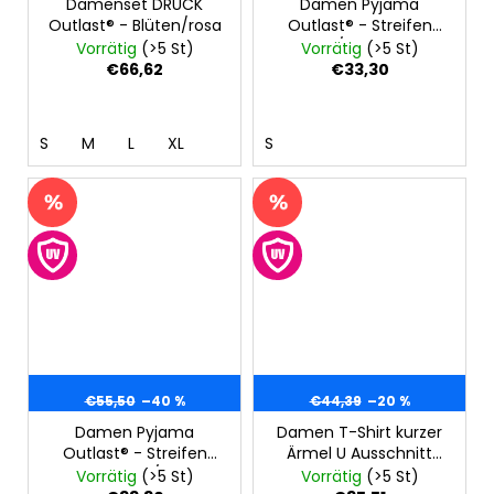
Damenset DRUCK
Damen Pyjama
Outlast® - Blüten/rosa
Outlast® - Streifen
pfirsich/grau meliert
Vorrätig
(>5 St)
Vorrätig
(>5 St)
€66,62
€33,30
S
M
L
XL
S
€55,50
–40 %
€44,39
–20 %
Damen Pyjama
Damen T-Shirt kurzer
Outlast® - Streifen
Ärmel U Ausschnitt
rosabordeaux/dunkelrosa
Outlast® - dunkelgrau
Vorrätig
(>5 St)
Vorrätig
(>5 St)