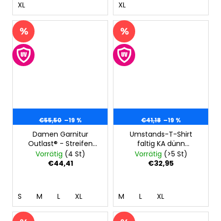
XL
XL
€55,50
–19 %
€41,18
–19 %
Damen Garnitur
Umstands-T-Shirt
Outlast® - Streifen
faltig KA dünn
weissgrau
Outlast® -
Vorrätig
(4 St)
Vorrätig
(>5 St)
meliert/grau meliert
erdbeerfarbig
€44,41
€32,95
S
M
L
XL
M
L
XL