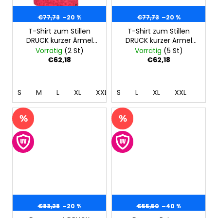
€77,73
–20 %
€77,73
–20 %
T-Shirt zum Stillen
T-Shirt zum Stillen
DRUCK kurzer Ärmel
DRUCK kurzer Ärmel
dünn Outlast® -
dünn Outlast® - Weiß
Vorrätig
(2 St)
Vorrätig
(5 St)
Erdbeerrot Blümchen
Schwarz Blümchen
€62,18
€62,18
S
M
L
XL
XXL
S
L
XL
XXL
€83,28
–20 %
€55,50
–40 %