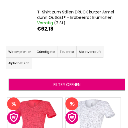
T-Shirt zum Stillen DRUCK kurzer Ärmel
dünn Outlast® - Erdbeerrot Blümchen
SUCHEN
Vorrätig
(2 St)
€62,18
P
W
r
i
Wir empfehlen
Günstigste
Teuerste
Meistverkauft
r
o
Alphabetisch
e
d
m
u
p
k
f
FILTER ÖFFNEN
t
e
s
h
L
l
o
i
e
r
s
n
t
t
i