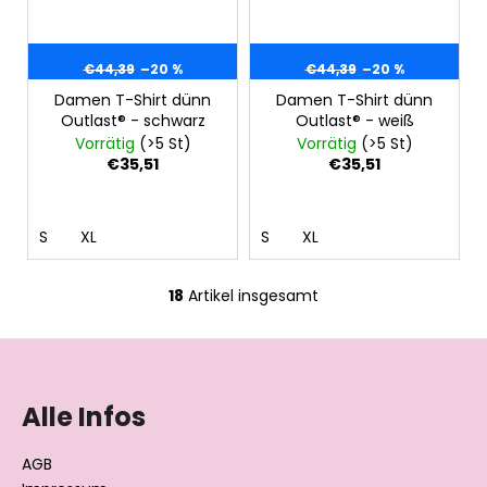
€44,39
–20 %
€44,39
–20 %
Damen T-Shirt dünn
Damen T-Shirt dünn
Outlast® - schwarz
Outlast® - weiß
Vorrätig
(>5 St)
Vorrätig
(>5 St)
€35,51
€35,51
S
XL
S
XL
18
Artikel insgesamt
S
t
F
e
u
u
e
ß
Alle Infos
r
z
e
e
AGB
l