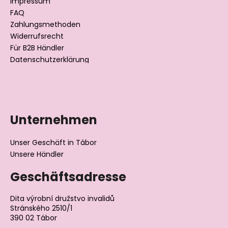
i
Impressum
e
l
FAQ
m
Zahlungsmethoden
e
e
Widerrufsrecht
n
t
Für B2B Händler
e
Datenschutzerklärung
d
e
r
L
i
Unternehmen
s
t
Unser Geschäft in Tábor
e
Unsere Händler
Geschäftsadresse
Dita výrobní družstvo invalidů
Stránského 2510/1
390 02 Tábor
Tschechische Republik