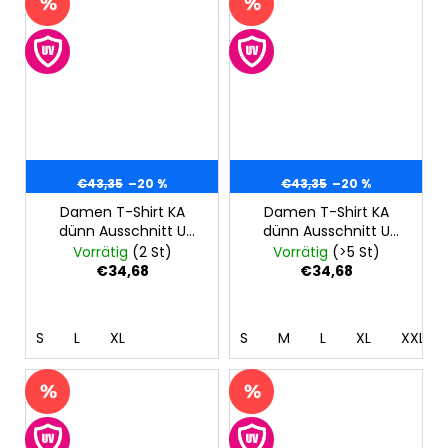
€43,35
–20 %
€43,35
–20 %
Damen T-Shirt KA
Damen T-Shirt KA
dünn Ausschnitt U
dünn Ausschnitt U
Outlast® - khaki
Outlast® - grau
Vorrätig
(2 St)
Vorrätig
(>5 St)
meliert
€34,68
€34,68
S
L
XL
S
M
L
XL
XXL