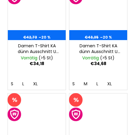
€42,73
–20 %
€43,35
–20 %
Damen T-Shirt KA
Damen T-Shirt KA
dünn Ausschnitt U
dünn Ausschnitt U
Outlast® - Streifen
Outlast® - schwarz
Vorrätig
(>5 St)
Vorrätig
(>5 St)
weissgrau meliert
€34,18
€34,68
S
L
XL
S
M
L
XL