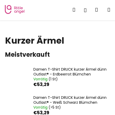
W
Zum
Inhalt
a
Suchen
Waren
M
Login
springen
Zurück
Zurück
r
zum
zum
e
W
n
a
k
Kurzer Ärmel
s
o
s
r
Meistverkauft
u
b
c
h
Damen T-Shirt DRUCK kurzer Ärmel dünn
e
Outlast® - Erdbeerrot Blümchen
Vorrätig
(1 St)
n
€53,29
S
i
Damen T-Shirt DRUCK kurzer Ärmel dünn
e
Outlast® - Weiß Schwarz Blümchen
?
Vorrätig
(>5 St)
€53,29