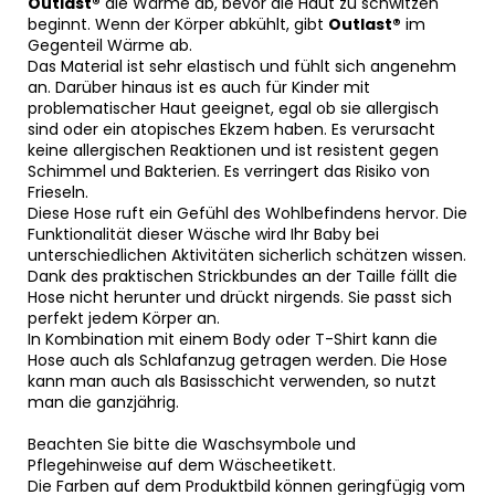
Outlast®
die Wärme ab, bevor die Haut zu schwitzen
beginnt. Wenn der Körper abkühlt, gibt
Outlast®
im
Gegenteil Wärme ab.
Das Material ist sehr elastisch und fühlt sich angenehm
an. Darüber hinaus ist es auch für Kinder mit
problematischer Haut geeignet, egal ob sie allergisch
sind oder ein atopisches Ekzem haben. Es verursacht
keine allergischen Reaktionen und ist resistent gegen
Schimmel und Bakterien. Es verringert das Risiko von
Frieseln.
Diese Hose ruft ein Gefühl des Wohlbefindens hervor. Die
Funktionalität dieser Wäsche wird Ihr Baby bei
unterschiedlichen Aktivitäten sicherlich schätzen wissen.
Dank des praktischen Strickbundes an der Taille fällt die
Hose nicht herunter und drückt nirgends. Sie passt sich
perfekt jedem Körper an.
In Kombination mit einem Body oder T-Shirt kann die
Hose auch als Schlafanzug getragen werden. Die Hose
kann man auch als Basisschicht verwenden, so nutzt
man die ganzjährig.
Beachten Sie bitte die Waschsymbole und
Pflegehinweise auf dem Wäscheetikett.
Die Farben auf dem Produktbild können geringfügig vom