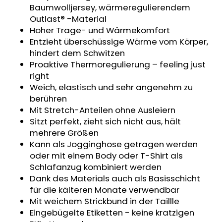
Baumwolljersey, wärmeregulierendem
KURZHOSE
DÜNN
Outlast® -Material
ANGEL
Hoher Trage- und Wärmekomfort
OUTLAST®
Entzieht überschüssige Wärme vom Körper,
-
GRAU
hindert dem Schwitzen
MELIERT
Proaktive Thermoregulierung – feeling just
€18,39
right
Weich, elastisch und sehr angenehm zu
berühren
Mit Stretch-Anteilen ohne Ausleiern
Sitzt perfekt, zieht sich nicht aus, hält
mehrere Größen
Kann als Jogginghose getragen werden
oder mit einem Body oder T-Shirt als
Schlafanzug kombiniert werden
Dank des Materials auch als Basisschicht
für die kälteren Monate verwendbar
Mit weichem Strickbund in der Taillle
Eingebügelte Etiketten - keine kratzigen