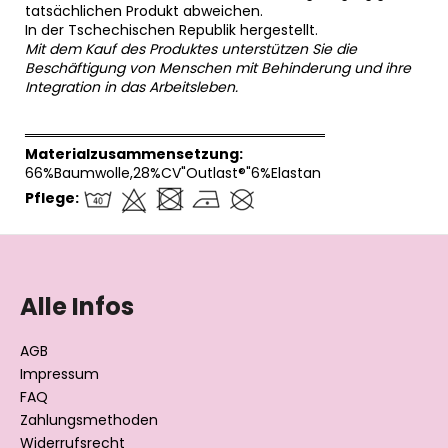
tatsächlichen Produkt abweichen.
In der Tschechischen Republik hergestellt.
Mit dem Kauf des Produktes unterstützen Sie die
Beschäftigung von Menschen mit Behinderung und ihre
Integration in das Arbeitsleben.
══════════════════════════════
Materialzusammensetzung:
66%Baumwolle,28%CV"Outlast®"6%Elastan
Pflege:
F
u
ß
Alle Infos
z
e
AGB
i
Impressum
l
FAQ
Zahlungsmethoden
e
Widerrufsrecht