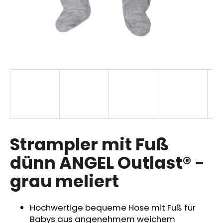
SUCHEN
W
i
r
e
m
p
Strampler mit Fuß
f
dünn ANGEL Outlast® -
e
h
grau meliert
l
e
n
Hochwertige bequeme Hose mit Fuß für
Babys aus angenehmem weichem