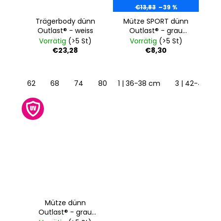
€13,83
–39 %
Trägerbody dünn
Mütze SPORT dünn
Outlast® - weiss
Outlast® - grau
meliert
Vorrätig
(>5 St)
Vorrätig
(>5 St)
€23,28
€8,30
62
68
74
80
1 | 36-38 cm
86
92
98
3 | 42-44 c
104
Mütze dünn
Outlast® - grau