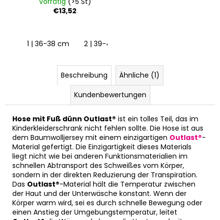
meliert
Vorrätig
(>5 St)
€13,52
1 | 36-38 cm
2 | 39-41 cm
3 | 42-44 cm
4 | 
Beschreibung
Ähnliche (1)
Kundenbewertungen
Hose mit Fuß dünn Outlast®
ist ein tolles Teil, das im
Kinderkleiderschrank nicht fehlen sollte. Die Hose ist aus
dem Baumwolljersey mit einem einzigartigen
Outlast®
-
Material gefertigt. Die Einzigartigkeit dieses Materials
liegt nicht wie bei anderen Funktionsmaterialien im
schnellen Abtransport des Schweißes vom Körper,
sondern in der direkten Reduzierung der Transpiration.
Das
Outlast®
-Material hält die Temperatur zwischen
der Haut und der Unterwäsche konstant. Wenn der
Körper warm wird, sei es durch schnelle Bewegung oder
einen Anstieg der Umgebungstemperatur, leitet