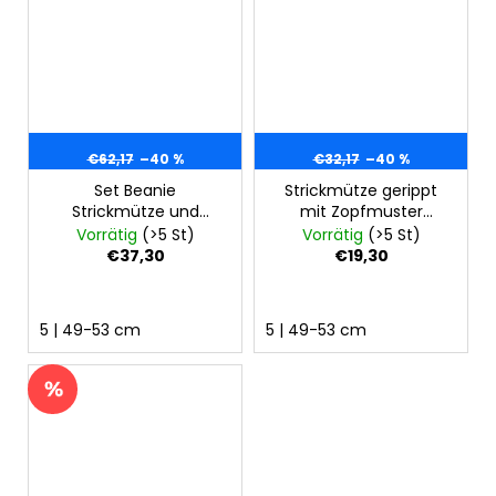
€62,17
–40 %
€32,17
–40 %
Set Beanie
Strickmütze gerippt
Strickmütze und
mit Zopfmuster
Strickloop Outlast® -
Outlast® - natur
Vorrätig
(>5 St)
Vorrätig
(>5 St)
natur
€37,30
€19,30
5 | 49-53 cm
5 | 49-53 cm