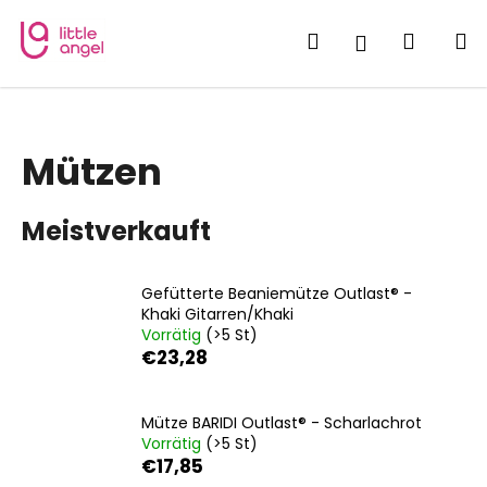
W
Zum
Inhalt
a
Suchen
Waren
M
Login
springen
Zurück
Zurück
r
zum
zum
e
W
n
a
k
Mützen
s
o
s
r
Meistverkauft
u
b
c
h
Gefütterte Beaniemütze Outlast® -
e
Khaki Gitarren/Khaki
Vorrätig
(>5 St)
n
€23,28
S
i
e
Mütze BARIDI Outlast® - Scharlachrot
Vorrätig
(>5 St)
?
€17,85