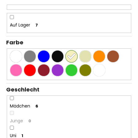
SWEATHOSE
e
-
r
DENIM
LÖWE
u
Auf Lager
7
€32,50
n
g
Farbe
Geschlecht
Mädchen
6
Junge
0
Uni
1