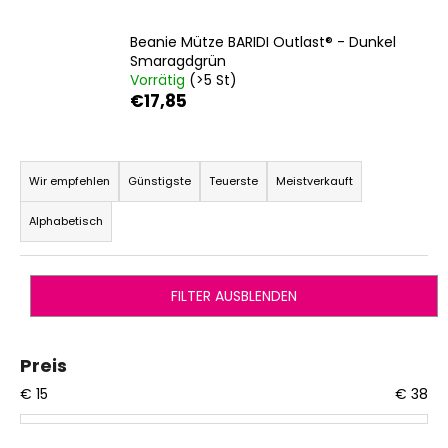
Beanie Mütze BARIDI Outlast® - Dunkel
Smaragdgrün
SUCHEN
Vorrätig
(>5 St)
€17,85
P
W
r
i
Wir empfehlen
Günstigste
Teuerste
Meistverkauft
r
o
Alphabetisch
e
d
m
u
p
k
f
FILTER AUSBLENDEN
t
e
s
h
l
o
Preis
e
r
€
15
€
38
n
t
i