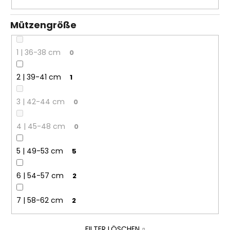
Mützengröße
1 | 36-38 cm
0
2 | 39-41 cm
1
3 | 42-44 cm
0
4 | 45-48 cm
0
5 | 49-53 cm
5
6 | 54-57 cm
2
7 | 58-62 cm
2
FILTER LÖSCHEN