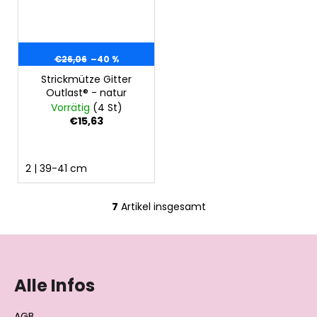
€26,06
–40 %
Strickmütze Gitter
Outlast® - natur
Vorrätig
(4 St)
€15,63
2 | 39-41 cm
7
Artikel insgesamt
S
t
F
e
u
u
e
ß
Alle Infos
r
z
e
e
AGB