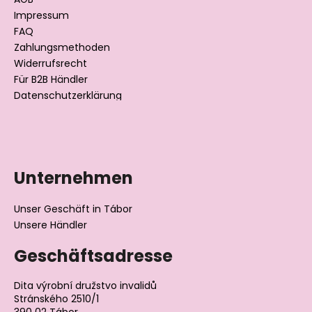
l
i
Impressum
e
l
FAQ
m
Zahlungsmethoden
e
e
Widerrufsrecht
n
t
Für B2B Händler
e
Datenschutzerklärung
d
e
r
L
i
Unternehmen
s
t
Unser Geschäft in Tábor
e
Unsere Händler
Geschäftsadresse
Dita výrobní družstvo invalidů
Stránského 2510/1