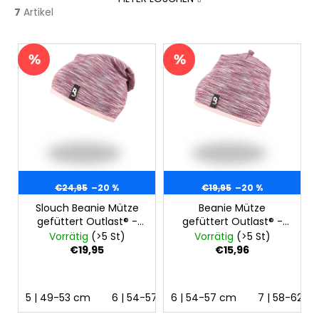
7
Artikel
L
i
s
t
e
d
e
r
€24,95
–20 %
€19,95
–20 %
P
Slouch Beanie Mütze
Beanie Mütze
r
gefüttert Outlast® -
gefüttert Outlast® -
o
Bordeaux
Bordeaux
Vorrätig
(>5 St)
Vorrätig
(>5 St)
d
meliert/Hellpuderrosa
meliert/Hellpuderig
€19,95
€15,96
u
k
5 | 49-53 cm
6 | 54-57 cm
6 | 54-57 cm
7 | 58-62 cm
7 | 58-62 c
t