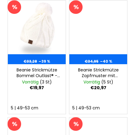
e
€33,28
–39 %
€34,95
–40 %
Beanie Strickmütze
Beanie Strickmütze
Bommel Outlast® -
Zopfmuster mit
natur
Bommel Outlast® -
Vorrätig
(3 St)
Vorrätig
(5 St)
Kaschmir
€19,97
€20,97
5 | 49-53 cm
5 | 49-53 cm