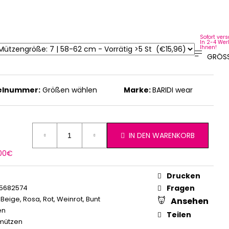
Sofort vers
In 2-4 Wer
Ihnen!
GRÖSS
kelnummer:
Größen wählen
Marke:
BARIDI wear
IN DEN WARENKORB
erkaufspreis:
,00€
Drucken
5682574
Fragen
,
Beige
,
Rosa
,
Rot
,
Weinrot
,
Bunt
Ansehen
en
Teilen
mützen