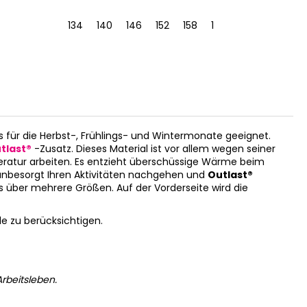
134
140
146
152
158
164
S
M
s für die Herbst-, Frühlings- und Wintermonate geeignet.
tlast®
-Zusatz. Dieses Material ist vor allem wegen seiner
eratur arbeiten. Es entzieht überschüssige Wärme beim
 unbesorgt Ihren Aktivitäten nachgehen und
Outlast®
s über mehrere Größen. Auf der Vorderseite wird die
e zu berücksichtigen.
rbeitsleben.