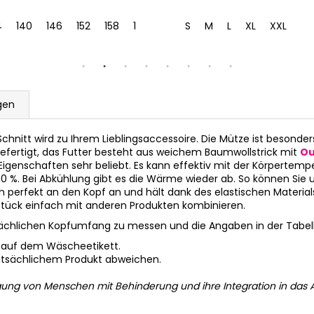
4
140
146
152
158
164
S
M
L
XL
XXL
gen
hnitt wird zu Ihrem Lieblingsaccessoire. Die Mütze ist besonder
efertigt, das Futter besteht aus weichem Baumwollstrick mit
Ou
igenschaften sehr beliebt. Es kann effektiv mit der Körpertemp
50 %. Bei Abkühlung gibt es die Wärme wieder ab. So können Sie
h perfekt an den Kopf an und hält dank des elastischen Material
sstück einfach mit anderen Produkten kombinieren.
ächlichen Kopfumfang zu messen und die Angaben in der Tabell
 auf dem Wäscheetikett.
tatsächlichem Produkt abweichen.
gung von Menschen mit Behinderung und ihre Integration in das A