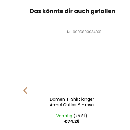
Das könnte dir auch gefallen
800119C06
Art.-Nr.:
900D800034D01
€24,9
5
–20 %
Mütze
Damen T-Shirt langer
ast® -
Ärmel Outlast® - rosa
errosa
St)
Vorrätig
(>5 St)
€74,28