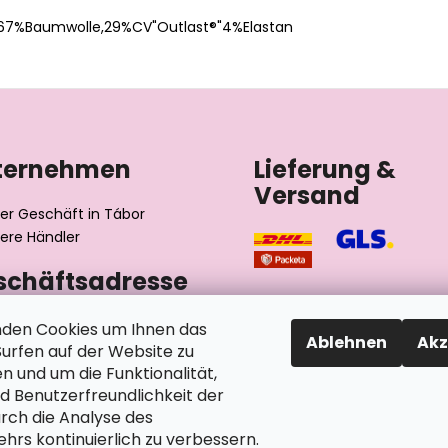
67%Baumwolle,29%CV"Outlast®"4%Elastan
ternehmen
Lieferung &
Versand
er Geschäft in Tábor
ere Händler
schäftsadresse
výrobní družstvo invalidů
den Cookies um Ihnen das
Ablehnen
Akz
ského 2510/1
rfen auf der Website zu
2 Tábor
n und um die Funktionalität,
chische Republik
nd Benutzerfreundlichkeit der
rch die Analyse des
hrs kontinuierlich zu verbessern.