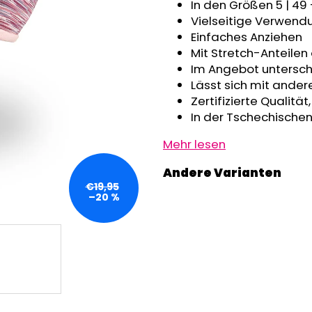
GRAU MELIERT
In den Größen 5 | 49 
€32,50
€24,90
Vielseitige Verwendu
Einfaches Anziehen
Mit Stretch-Anteilen
Im Angebot untersch
Lässt sich mit ander
Zertifizierte Qualitä
In der Tschechischen
Mehr lesen
€19,95
–20 %