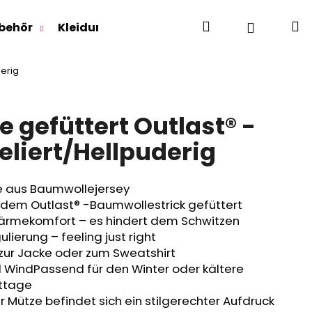
Suchen
W
Login
behör
Kleidung für Jugendliche
Für Erwachse
derig
 gefüttert Outlast® -
liert/Hellpuderig
e aus Baumwollejersey
dem Outlast® -Baumwollestrick gefüttert
ärmekomfort – es hindert dem Schwitzen
lierung – feeling just right
 zur Jacke oder zum Sweatshirt
d WindPassend für den Winter oder kältere
sttage
r Mütze befindet sich ein stilgerechter Aufdruck
RLAGE OUTLAST® -