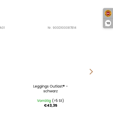
10
A01
Art.-Nr.:
900D100087B14
Leggings Outlast® -
Damen 
schwarz
Vorrätig
(>5 St)
Vo
€43,35