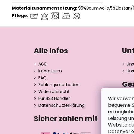
══════════════════════════════
Materialzusammensetzung:
95%Baumwolle,5%Elastan/
Pflege:
F
u
ß
Alle Infos
Un
z
e
AGB
Uns
i
Impressum
Uns
l
FAQ
Ge
e
Zahlungsmethoden
Widerrufsrecht
Dita 
Wir verwen
Für B2B Händler
Strán
bequeme Su
Datenschutzerklärung
390 0
ermögliche
Tsche
Sicher zahlen mit
Leistung u
Website du
Datenverke