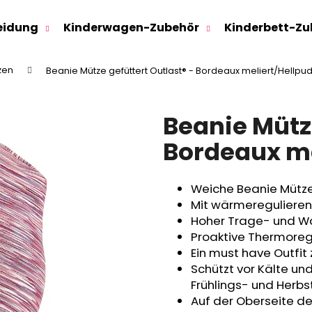
eidung
Kinderwagen-Zubehör
Kinderbett-Zu
zen
Beanie Mütze gefüttert Outlast® - Bordeaux meliert/Hellpu
Was suchen Sie?
Beanie Mütze
SUCHEN
Bordeaux me
Weiche Beanie Mütz
Wir empfehlen
Mit wärmeregulieren
Hoher Trage- und W
Proaktive Thermoregu
Ein must have Outfit
Schützt vor Kälte un
Frühlings- und Herb
Auf der Oberseite de
SWEATHOSE - DENIM LÖWE
KINDERSITZUNTE