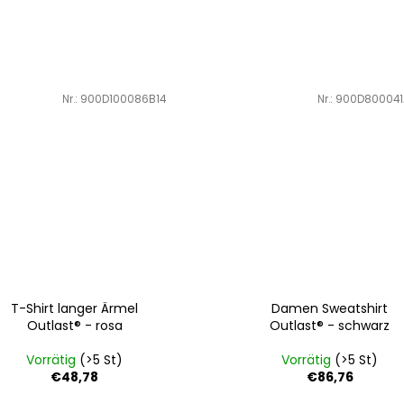
Art.-Nr.:
900D100086B14
Art.-Nr.:
900D800041
T-Shirt langer Ärmel
Damen Sweatshirt
Outlast® - rosa
Outlast® - schwarz
Vorrätig
(>5 St)
Vorrätig
(>5 St)
€48,78
€86,76