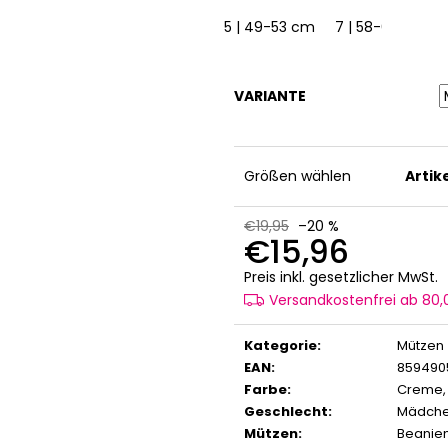
5 | 49-53 cm
7 | 58-62 cm
VARIANTE
Größen wählen
Arti
€19,95
–20 %
€15,96
V
Preis inkl. gesetzlicher MwSt.
Versandkostenfrei ab 80
Kategorie
:
Mützen
EAN
:
859490
Farbe
:
Creme
Geschlecht
:
Mädch
Mützen
:
Beanie