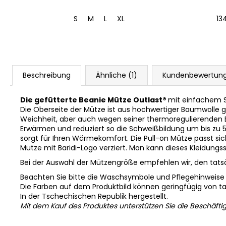
 54-57 cm
7 | 58-62 cm
S
M
L
XL
13
Beschreibung
Ähnliche (1)
Kundenbewertun
Die gefütterte Beanie Mütze Outlast®
mit einfachem Sc
Die Oberseite der Mütze ist aus hochwertiger Baumwolle g
Weichheit, aber auch wegen seiner thermoregulierenden E
Erwärmen und reduziert so die Schweißbildung um bis zu 
sorgt für Ihren Wärmekomfort. Die Pull-on Mütze passt sic
Mütze mit Baridi-Logo verziert. Man kann dieses Kleidung
Bei der Auswahl der Mützengröße empfehlen wir, den tats
Beachten Sie bitte die Waschsymbole und Pflegehinweise
Die Farben auf dem Produktbild können geringfügig von 
In der Tschechischen Republik hergestellt.
Mit dem Kauf des Produktes unterstützen Sie die Beschäfti