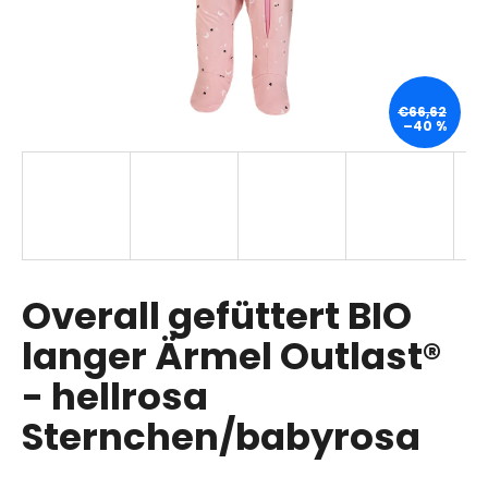
SUCHEN
€66,62
–40 %
W
i
r
e
m
p
Overall gefüttert BIO
f
langer Ärmel Outlast®
e
h
- hellrosa
l
e
Sternchen/babyrosa
n