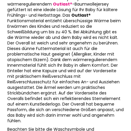
wärmeregulierendem
Outlast®
-Baumwollejersey
gefüttert ist eine ideale Lösung für Ihr Baby für kältere
Frühlings- und Herbsttage. Das
Outlast®
Funktionsmaterial entzieht überschüssige Wärme beim
Erwärmen des Kindes und reduziert so die
Schweißbildung um bis zu 40 %. Bei Abkühlung gibt es
die Wärme wieder ab und dem Baby wird es nicht kalt.
Der Overall ist weich und sehr angenehm zu berühren.
Dieses dünne Futtermaterial ist auch für die
problematische Haut geeignet (Allergiker, Kinder mit
atopischem Ekzem). Dank dem wärmeregulierendem
Innenmaterial fühlt sich Ihr Baby in allem Komfort. Der
Einteiler hat eine Kapuze und wird auf der Vorderseite
mit praktischem Reißverschluss mit
Reißverschlussschutz für einfaches An- und Ausziehen
ausgestattet. Die Ärmel werden um praktisches
Strickbündchen ergänzt. Auf der Vorderseite des
Overalls befindet sich ein reflektierendes Sternelement
auf einem Kunstlederlogo. Der Overall hat bequeme
Passform, die sich an verschiedene Größen anpasst, und
das Baby wird sich darin immer wohl und angenehm
fühlen.
Beachten Sie bitte die Waschsymbole und