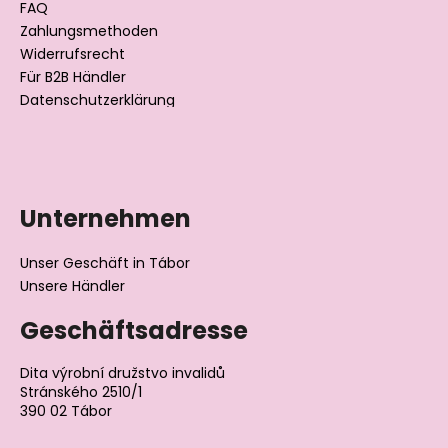
l
FAQ
Zahlungsmethoden
e
Widerrufsrecht
Für B2B Händler
Datenschutzerklärung
Unternehmen
Unser Geschäft in Tábor
Unsere Händler
Geschäftsadresse
Dita výrobní družstvo invalidů
Stránského 2510/1
390 02 Tábor
Tschechische Republik