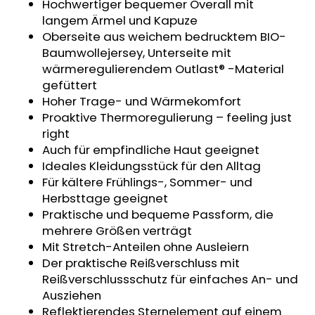
Hochwertiger bequemer Overall mit
KINDERSITZUNTERLAGE
langem Ärmel und Kapuze
OUTLAST®
-
Oberseite aus weichem bedrucktem BIO-
GRAU
Baumwollejersey, Unterseite mit
MELIERT
wärmeregulierendem Outlast® -Material
€24,90
gefüttert
Hoher Trage- und Wärmekomfort
Proaktive Thermoregulierung – feeling just
right
Auch für empfindliche Haut geeignet
Ideales Kleidungsstück für den Alltag
Für kältere Frühlings-, Sommer- und
Herbsttage geeignet
Praktische und bequeme Passform, die
mehrere Größen verträgt
Mit Stretch-Anteilen ohne Ausleiern
Der praktische Reißverschluss mit
Reißverschlussschutz für einfaches An- und
Ausziehen
Reflektierendes Sternelement auf einem