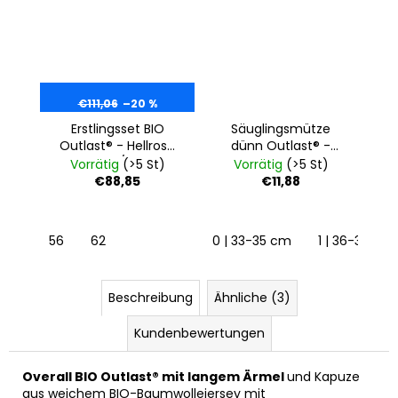
€111,06
–20 %
Erstlingsset BIO
Säuglingsmütze
Outlast® - Hellrosa
dünn Outlast® -
Sternchen/Babyrosa
babyrosa
Vorrätig
(>5 St)
Vorrätig
(>5 St)
€88,85
€11,88
56
62
0 | 33-35 cm
1 | 36-38 cm
Beschreibung
Ähnliche (3)
Kundenbewertungen
Overall BIO Outlast® mit langem Ärmel
und Kapuze
aus weichem BIO-Baumwollejersey mit