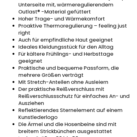
Unterseite mit, wärmeregulierendem
SWEATHOSE
-
Outlast® -Material gefüttert
DENIM
Hoher Trage- und Wärmekomfort
LÖWE
Proaktive Thermoregulierung – feeling just
€32,50
right
Auch für empfindliche Haut geeignet
Ideales Kleidungsstück für den Alltag
Für kältere Frühlings- und Herbsttage
geeignet
Praktische und bequeme Passform, die
mehrere Größen verträgt
Mit Stretch-Anteilen ohne Ausleiern
Der praktische Reißverschluss mit
Reißverschlussschutz für einfaches An- und
Ausziehen
Reflektierendes Sternelement auf einem
Kunstlederlogo
Die Ärmel und die Hosenbeine sind mit
breitem Strickbünchen ausgestattet