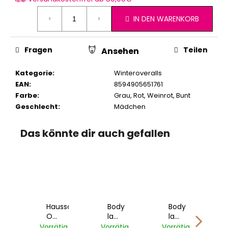
IN DEN WARENKORB
Fragen
Teilen
Ansehen
Kategorie
:
Winteroveralls
EAN
:
8594905651761
Farbe
:
Grau
,
Rot
,
Weinrot
,
Bunt
Geschlecht
:
Mädchen
Das könnte dir auch gefallen
peldecke
Hausschuhe
Body
Body
LINKY
Outlast®
lange
lange
LÍK
-
Ärmel
Ärmel
ig
Vorrätig
Vorrätig
Vorrätig
V