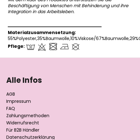
Beschäftigung von Menschen mit Behinderung und ihre
Integration in das Arbeitsleben.
══════════════════════════════
Materialzusammensetzung:
55%Polyester,35%Baumwolle,10%Viskose/67%Baumwolle,29%C
Pflege:
F
u
ß
Alle Infos
z
e
AGB
i
Impressum
l
FAQ
Zahlungsmethoden
e
Widerrufsrecht
Für B2B Händler
Datenschutzerklärung