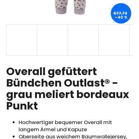
€77,73
–40 %
SUCHEN
W
i
r
Overall gefüttert
e
m
Bündchen Outlast® -
p
grau meliert bordeaux
f
e
Punkt
h
l
e
Hochwertiger bequemer Overall mit
n
langem Ärmel und Kapuze
Oberseite aus weichem Baumwollejersey,