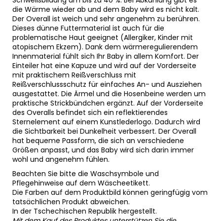
Schweißbildung um bis zu 40 %. Bei Abkühlung gibt es
die Wärme wieder ab und dem Baby wird es nicht kalt.
Der Overall ist weich und sehr angenehm zu berühren.
Dieses dünne Futtermaterial ist auch für die
problematische Haut geeignet (Allergiker, Kinder mit
atopischem Ekzem). Dank dem wärmeregulierendem
Innenmaterial fühlt sich Ihr Baby in allem Komfort. Der
Einteiler hat eine Kapuze und wird auf der Vorderseite
mit praktischem Reißverschluss mit
Reißverschlussschutz für einfaches An- und Ausziehen
ausgestattet. Die Ärmel und die Hosenbeine werden um
praktische Strickbündchen ergänzt. Auf der Vorderseite
des Overalls befindet sich ein reflektierendes
Sternelement auf einem Kunstlederlogo. Dadurch wird
die Sichtbarkeit bei Dunkelheit verbessert. Der Overall
hat bequeme Passform, die sich an verschiedene
Größen anpasst, und das Baby wird sich darin immer
wohl und angenehm fühlen.
Beachten Sie bitte die Waschsymbole und
Pflegehinweise auf dem Wäscheetikett.
Die Farben auf dem Produktbild können geringfügig vom
tatsächlichen Produkt abweichen.
In der Tschechischen Republik hergestellt.
Mit dem Kauf des Produktes unterstützen Sie die