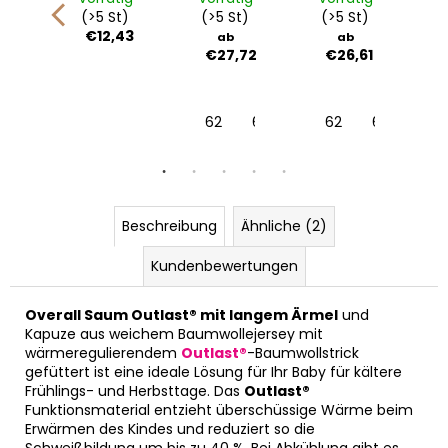
last®
grau
Outlast®
Outlast®
t)
(>5 St)
(>5 St)
(>5 St)
(
meliert
-
-
,50
€12,43
ab
ab
kelblau/grau
weiß
bordeaux
€27,72
€26,61
meliert
6-38 cm
2 | 39-41 cm
104
62
68
74
62
80
68
86
74
Beschreibung
Ähnliche (2)
Kundenbewertungen
Overall Saum Outlast® mit langem Ärmel
und
Kapuze aus weichem Baumwollejersey mit
wärmeregulierendem
Outlast®
-Baumwollstrick
gefüttert ist eine ideale Lösung für Ihr Baby für kältere
Frühlings- und Herbsttage. Das
Outlast®
Funktionsmaterial entzieht überschüssige Wärme beim
Erwärmen des Kindes und reduziert so die