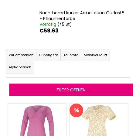
Nachthemd kurzer Ärmel dünn Outlast®
- Pflaumenfarbe
SUCHEN
Vorrätig
(>5 St)
€59,63
P
W
r
i
Wir empfehlen
Günstigste
Teuerste
Meistverkauft
r
o
Alphabetisch
e
d
m
u
p
k
f
FILTER ÖFFNEN
t
e
s
h
L
l
o
i
e
r
s
n
t
t
i