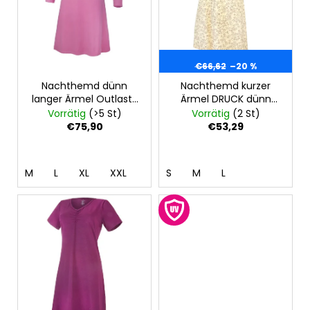
e
SWEATHOSE
e
d
-
r
DENIM
e
LÖWE
u
r
€32,50
n
€66,62
–20 %
P
g
Nachthemd dünn
Nachthemd kurzer
r
langer Ärmel Outlast®
Ärmel DRUCK dünn
o
- Dunkelaltrosa
Outlast® - Hellgelb
Vorrätig
(>5 St)
Vorrätig
(2 St)
d
Blümchen
€75,90
€53,29
u
k
M
L
XL
XXL
S
M
L
t
e