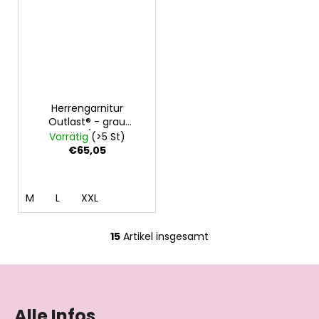
Herrengarnitur
Outlast® - grau
meliert/denim
Vorrätig
(>5 St)
€65,05
M
L
XXL
15
Artikel insgesamt
S
t
F
e
u
u
e
ß
Alle Infos