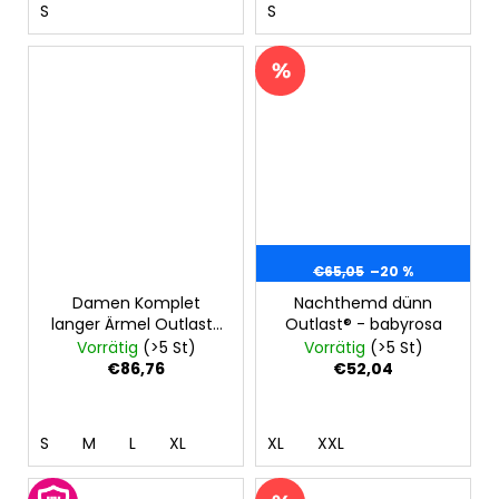
S
S
€65,05
–20 %
Damen Komplet
Nachthemd dünn
langer Ärmel Outlast®
Outlast® - babyrosa
- Streifen weissgrau
Vorrätig
(>5 St)
Vorrätig
(>5 St)
meliert/grau meliert
€86,76
€52,04
S
M
L
XL
XL
XXL