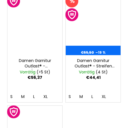
€55,50
–19 %
Damen Garnitur
Damen Garnitur
Outlast® -
Outlast® - Streifen
weiß/schwarz
weissgrau
Vorrätig
(>5 St)
Vorrätig
(4 St)
meliert/grau meliert
€56,37
€44,41
S
M
L
XL
S
M
L
XL