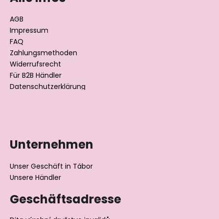
r
z
e
e
AGB
l
i
Impressum
e
l
FAQ
m
Zahlungsmethoden
e
e
Widerrufsrecht
n
t
Für B2B Händler
e
Datenschutzerklärung
d
e
r
L
i
Unternehmen
s
t
Unser Geschäft in Tábor
e
Unsere Händler
Geschäftsadresse