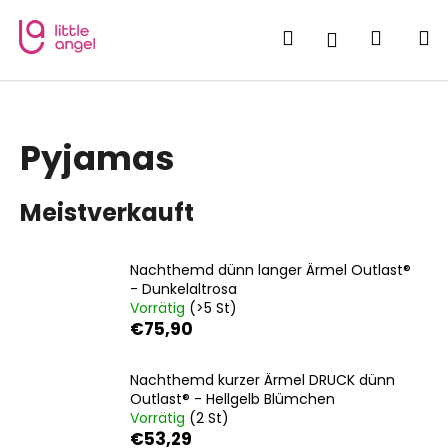
W
Zum
Inhalt
a
Suchen
Waren
M
Login
springen
Zurück
Zurück
r
zum
zum
e
W
n
a
k
Pyjamas
s
o
s
r
Meistverkauft
u
b
c
h
Nachthemd dünn langer Ärmel Outlast®
e
- Dunkelaltrosa
Vorrätig
(>5 St)
n
€75,90
S
i
Nachthemd kurzer Ärmel DRUCK dünn
e
Outlast® - Hellgelb Blümchen
?
Vorrätig
(2 St)
€53,29