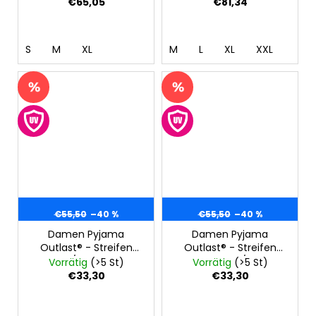
meliert
€65,05
€81,34
S
M
XL
M
L
XL
XXL
€55,50
–40 %
€55,50
–40 %
Damen Pyjama
Damen Pyjama
Outlast® - Streifen
Outlast® - Streifen
pfirsich/grau meliert
rosabordeaux/dunkelrosa
Vorrätig
(>5 St)
Vorrätig
(>5 St)
€33,30
€33,30