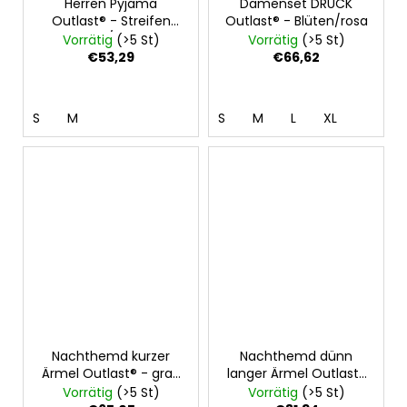
Herren Pyjama
Damenset DRUCK
Outlast® - Streifen
Outlast® - Blüten/rosa
graublau/royalblau
Vorrätig
(>5 St)
Vorrätig
(>5 St)
€53,29
€66,62
S
M
S
M
L
XL
Nachthemd kurzer
Nachthemd dünn
Ärmel Outlast® - grau
langer Ärmel Outlast®
meliert
- Streifen weißgrau
Vorrätig
(>5 St)
Vorrätig
(>5 St)