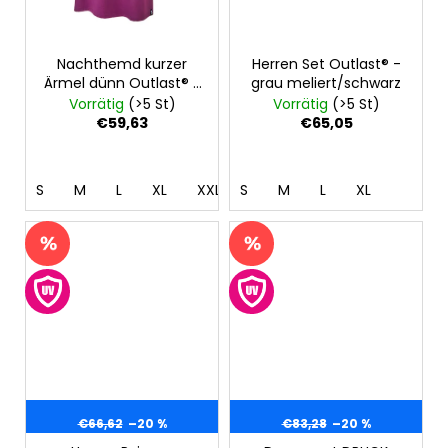
Nachthemd kurzer
Herren Set Outlast® -
Ärmel dünn Outlast® -
grau meliert/schwarz
Pflaumenfarbe
Vorrätig
(>5 St)
Vorrätig
(>5 St)
€59,63
€65,05
S
M
L
XL
XXL
S
M
L
XL
€66,62
–20 %
€83,28
–20 %