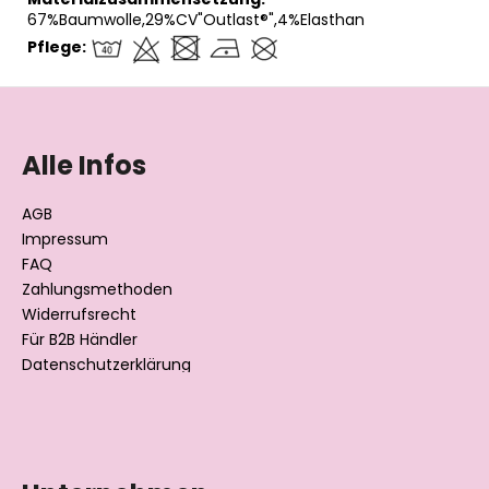
67%Baumwolle,29%CV"Outlast®",4%Elasthan
Pflege:
F
u
ß
Alle Infos
z
e
AGB
i
Impressum
l
FAQ
Zahlungsmethoden
e
Widerrufsrecht
Für B2B Händler
Datenschutzerklärung