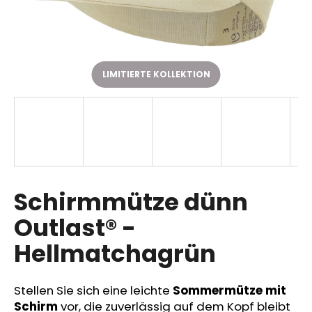
SUCHEN
LIMITIERTE KOLLEKTION
W
i
r
e
m
p
Schirmmütze dünn
f
Outlast® -
e
h
Hellmatchagrün
l
e
n
Stellen Sie sich eine leichte
Sommermütze mit
Schirm
vor, die zuverlässig auf dem Kopf bleibt