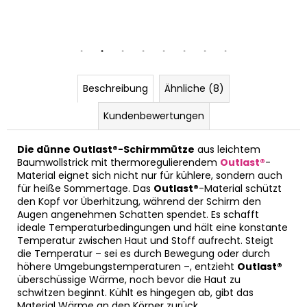
 49-53 cm
6 | 54-57 cm
Beschreibung
Ähnliche (8)
Kundenbewertungen
Die dünne Outlast®-Schirmmütze
aus leichtem
Baumwollstrick mit thermoregulierendem
Outlast®
-
Material eignet sich nicht nur für kühlere, sondern auch
für heiße Sommertage. Das
Outlast®
-Material schützt
den Kopf vor Überhitzung, während der Schirm den
Augen angenehmen Schatten spendet. Es schafft
ideale Temperaturbedingungen und hält eine konstante
Temperatur zwischen Haut und Stoff aufrecht. Steigt
die Temperatur – sei es durch Bewegung oder durch
höhere Umgebungstemperaturen –, entzieht
Outlast®
überschüssige Wärme, noch bevor die Haut zu
schwitzen beginnt. Kühlt es hingegen ab, gibt das
Material Wärme an den Körper zurück.