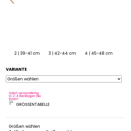
6 | 54-57 cm
2 | 39-41 cm
3 | 42-44 cm
4 | 45-48 cm
5 | 
2
VARIANTE
Sofort versandfertig.
In 2-4 Werktagen bei
Ihnen!
GRÖSSENTABELLE
Größen wählen