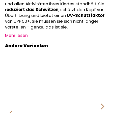
und allen Aktivitäten Ihres Kindes standhält. Sie
KURZHOSE
DÜNN
r
eduziert das Schwitzen
, schützt den Kopf vor
ANGEL
Überhitzung und bietet einen
UV-Schutzfaktor
OUTLAST®
von UPF 50+. Sie müssen sie sich nicht länger
-
GRAU
vorstellen – genau das ist sie.
MELIERT
Mehr lesen
€18,39