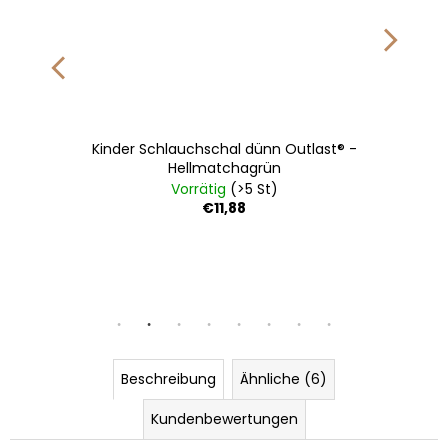
Kinder Schlauchschal dünn Outlast® -
Hellmatchagrün
Vorrätig
(>5 St)
€11,88
 49-53 cm
6 | 54-57 cm
Beschreibung
Ähnliche (6)
Kundenbewertungen