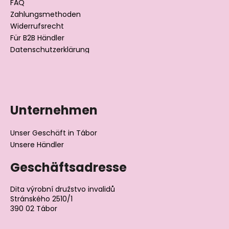
l
FAQ
Zahlungsmethoden
e
Widerrufsrecht
Für B2B Händler
Datenschutzerklärung
Unternehmen
Unser Geschäft in Tábor
Unsere Händler
Geschäftsadresse
Dita výrobní družstvo invalidů
Stránského 2510/1
390 02 Tábor
Tschechische Republik