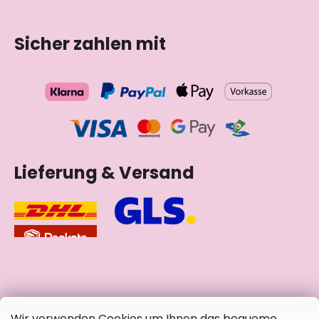
Sicher zahlen mit
Lieferung & Versand
soziale Netzwerke
Wir verwenden Cookies um Ihnen das bequeme