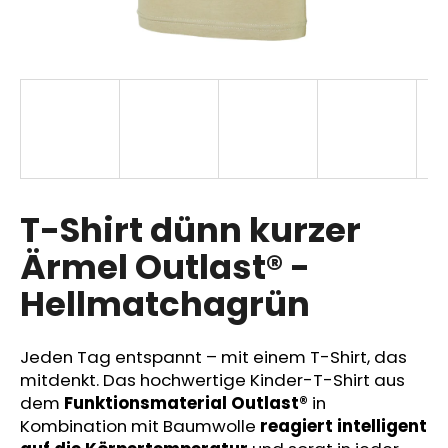
SUCHEN
W
i
r
T-Shirt dünn kurzer
e
m
Ärmel Outlast® -
p
Hellmatchagrün
f
e
h
Jeden Tag entspannt – mit einem T-Shirt, das
l
mitdenkt. Das hochwertige Kinder-T-Shirt aus
e
dem
Funktionsmaterial Outlast®
in
n
Kombination mit Baumwolle
reagiert intelligent