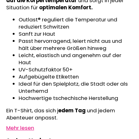
auf die Körpertemperatur
und sorgt in jeder
SWEATHOSE
Situation für
optimalen Komfort.
-
DENIM
Outlast® reguliert die Temperatur und
LÖWE
reduziert Schwitzen
€32,50
Sanft zur Haut
Passt hervorragend, leiert nicht aus und
hält über mehrere Größen hinweg
Leicht, elastisch und angenehm auf der
Haut
UV-Schutzfaktor 50+
Aufgebügelte Etiketten
Ideal für den Spielplatz, die Stadt oder als
Unterhemd
Hochwertige tschechische Herstellung
Ein T-Shirt, das sich j
edem Tag
und jedem
Abenteuer anpasst.
Mehr lesen