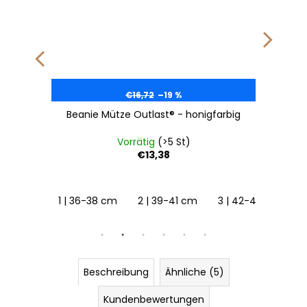
€16,72
–19 %
Beanie Mütze Outlast® - honigfarbig
Vorrätig
(>5 St)
€13,38
1 | 36-38 cm
2 | 39-41 cm
3 | 42-44 cm
Beschreibung
Ähnliche (5)
Kundenbewertungen