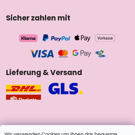
Sicher zahlen mit
Lieferung & Versand
soziale Netzwerke
Wir verwenden Cookies um Ihnen das bequeme