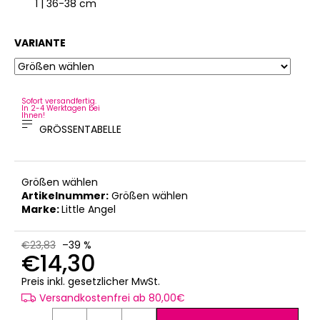
1 | 36-38 cm
3
VARIANTE
Sofort versandfertig.
In 2-4 Werktagen bei
Ihnen!
GRÖSSENTABELLE
Größen wählen
Artikelnummer:
Größen wählen
Marke:
Little Angel
€23,83
–39 %
€14,30
Verkaufspreis:
Preis inkl. gesetzlicher MwSt.
Versandkostenfrei ab 80,00€