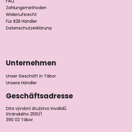
l
FAQ
Zahlungsmethoden
e
Widerrufsrecht
Für B2B Händler
Datenschutzerklärung
Unternehmen
Unser Geschäft in Tábor
Unsere Händler
Geschäftsadresse
Dita výrobní družstvo invalidů
Stránského 2510/1
390 02 Tábor
Tschechische Republik