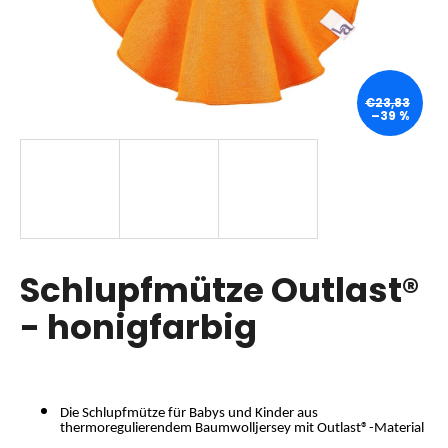
SUCHEN
€23,83
–39 %
W
i
r
e
m
p
Schlupfmütze Outlast®
f
- honigfarbig
e
h
l
e
n
Die Schlupfmütze für Babys und Kinder aus
thermoregulierendem Baumwolljersey mit Outlast®-Material