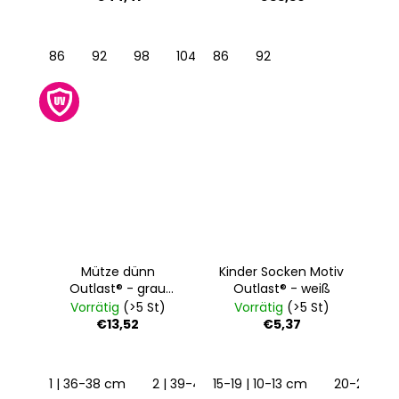
weißschwarz
86
92
98
104
86
110
92
116
122
128
Mütze dünn
Kinder Socken Motiv
Outlast® - grau
Outlast® - weiß
meliert
Vorrätig
(>5 St)
Vorrätig
(>5 St)
€13,52
€5,37
1 | 36-38 cm
2 | 39-41 cm
15-19 | 10-13 cm
3 | 42-44 cm
20-24 | 1
4 | 