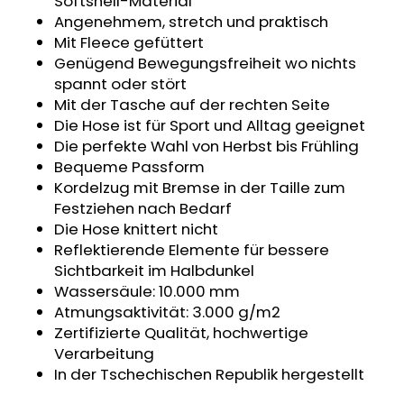
Softshell-Material
SWEATHOSE
Angenehmem, stretch und praktisch
-
Mit Fleece gefüttert
DENIM
LÖWE
Genügend Bewegungsfreiheit wo nichts
spannt oder stört
€32,50
Mit der Tasche auf der rechten Seite
Die Hose ist für Sport und Alltag geeignet
Die perfekte Wahl von Herbst bis Frühling
Bequeme Passform
Kordelzug mit Bremse in der Taille zum
Festziehen nach Bedarf
Die Hose knittert nicht
Reflektierende Elemente für bessere
Sichtbarkeit im Halbdunkel
Wassersäule: 10.000 mm
Atmungsaktivität: 3.000 g/m2
Zertifizierte Qualität, hochwertige
Verarbeitung
In der Tschechischen Republik hergestellt