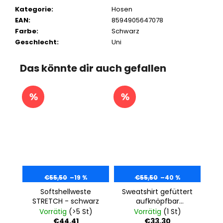
Kategorie
:
Hosen
EAN
:
8594905647078
Farbe
:
Schwarz
Geschlecht
:
Uni
Das könnte dir auch gefallen
€55,50
–19 %
€55,50
–40 %
Softshellweste
Sweatshirt gefüttert
STRETCH - schwarz
aufknöpfbar
Outlast® -
Vorrätig
(>5 St)
Vorrätig
(1 St)
anthrazit/Streifen
€44,41
€33,30