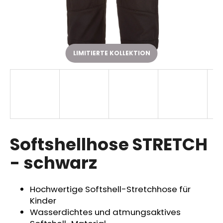
SUCHEN
LIMITIERTE KOLLEKTION
W
i
r
e
m
p
Softshellhose STRETCH
f
- schwarz
e
h
l
Hochwertige Softshell-Stretchhose für
e
Kinder
n
Wasserdichtes und atmungsaktives