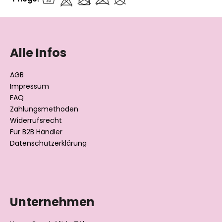
F
u
ß
Alle Infos
z
e
AGB
i
Impressum
l
FAQ
Zahlungsmethoden
e
Widerrufsrecht
Für B2B Händler
Datenschutzerklärung
Unternehmen