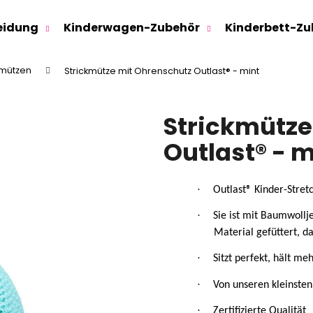
eidung
Kinderwagen-Zubehör
Kinderbett-Zu
kmützen
Strickmütze mit Ohrenschutz Outlast® - mint
Was suchen Sie?
Strickmütze
SUCHEN
Outlast® - m
Wir empfehlen
·
Outlast® Kinder-Stret
·
Sie ist mit Baumwoll
Material gefüttert, d
·
Sitzt perfekt, hält me
·
Von unseren kleinsten
SWEATHOSE - DENIM LÖWE
KINDERSITZUNTE
·
Zertifizierte Qualität