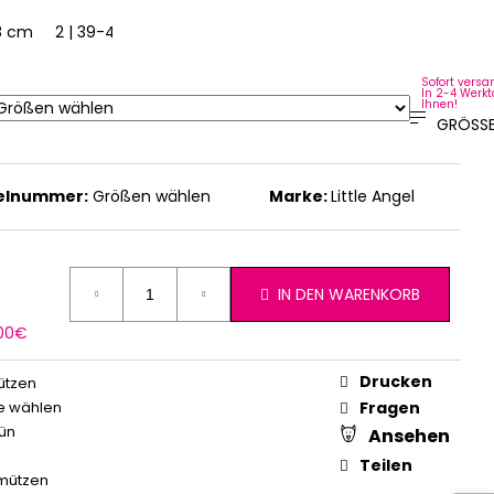
38 cm
2 | 39-41 cm
Sofort versan
In 2-4 Werkt
Ihnen!
GRÖSSE
kelnummer:
Größen wählen
Marke:
Little Angel
IN DEN WARENKORB
erkaufspreis:
,00€
Drucken
ützen
e wählen
Fragen
ün
Ansehen
Teilen
mützen