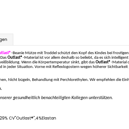
gen
tlast®
-Beanie Mütze mit Troddel schützt den Kopf des Kindes bei frostige
. Das
Outlast®
-Material ist vor allem deshalb so beliebt, da es sich intellig
eißbildung. Wenn die Körpertemperatur sinkt, gibt das
Outlast®
-Material 
 in jeder Situation. Vorne mit Reflexlogostern wegen höherer Sichtbarkei
nen, Nicht bügeln, Behandlung mit Perchlorethylen. Wir empfehlen die Ein
n.
nserer gesundheitlich benachteiligten Kollegen unterstützen.
29% CV"Outlast®",4%Elastan