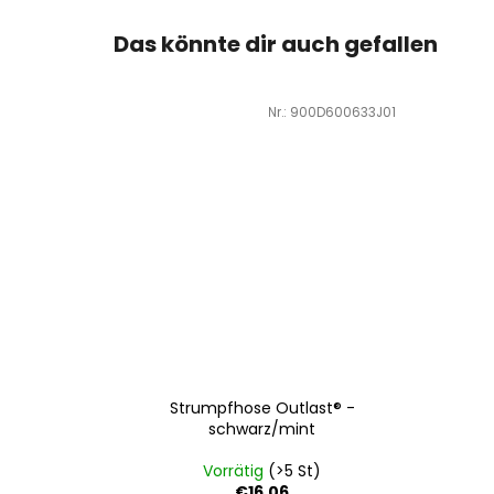
Das könnte dir auch gefallen
Art.-Nr.:
900D600633J01
Strumpfhose Outlast® -
schwarz/mint
Vorrätig
(>5 St)
€16,06