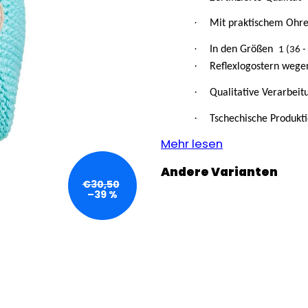
GRAU MELIERT
€32,50
€24,90
·
Mit praktischem Ohre
·
In den Größen
1 (36 -
·
Reflexlogostern wegen
·
Qualitative Verarbeit
·
Tschechische Produkt
Mehr lesen
€30,50
–39 %