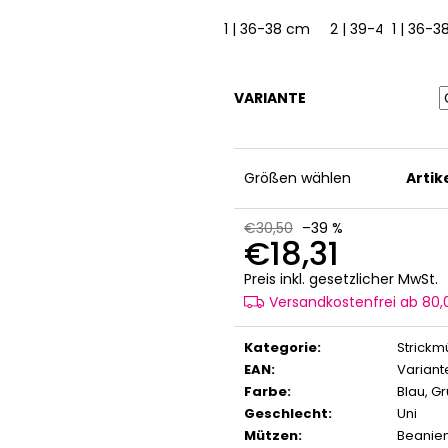
1 | 36-38 cm
2 | 39-41 cm
1 | 36-
VARIANTE
Größen wählen
Arti
€30,50
–39 %
€18,31
V
Preis inkl. gesetzlicher MwSt.
Versandkostenfrei ab 80
Kategorie
:
Strickm
EAN
:
Variant
Farbe
:
Blau
,
Gr
Geschlecht
:
Uni
Mützen
:
Beanie