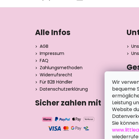
F
u
ß
Alle Infos
Un
z
e
AGB
Uns
i
Impressum
Uns
l
FAQ
Ge
e
Zahlungsmethoden
Widerrufsrecht
Dita 
Wir verwen
Für B2B Händler
Strán
bequeme Su
Datenschutzerklärung
390 0
ermögliche
Tsche
Sicher zahlen mit
Leistung u
Website du
Datenverke
Sie können 
www.little
wiederrufe