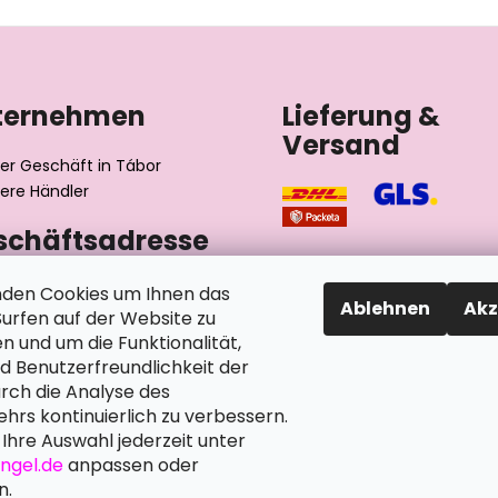
ternehmen
Lieferung &
Versand
er Geschäft in Tábor
ere Händler
schäftsadresse
výrobní družstvo invalidů
den Cookies um Ihnen das
Ablehnen
Akz
ského 2510/1
rfen auf der Website zu
2 Tábor
n und um die Funktionalität,
chische Republik
nd Benutzerfreundlichkeit der
rch die Analyse des
hrs kontinuierlich zu verbessern.
Ihre Auswahl jederzeit unter
angel.de
anpassen oder
n.