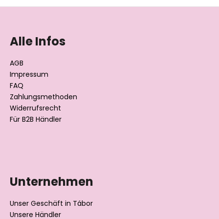
F
u
ß
Alle Infos
z
e
AGB
i
Impressum
l
FAQ
Zahlungsmethoden
e
Widerrufsrecht
Für B2B Händler
Datenschutzerklärung
Unternehmen
Unser Geschäft in Tábor
Unsere Händler