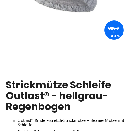
SUCHEN
€26,0
6
–40 %
W
i
r
e
m
p
Strickmütze Schleife
f
Outlast® - hellgrau-
e
h
Regenbogen
l
e
n
Outlast® Kinder-Stretch-Strickmütze – Beanie Mütze mit
Schleife