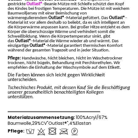
gestrickte
Outlast®
-Beanie Mütze mit Schleife schützt den Kopf
des Kindes bei frostigen Temperaturen. Die Mütze ist mit weichem
Baumwolljersey mit einer Beimischung von
wärmeregulierendem
Outlast®
-Material gefüttert. Das
Outlast®
-
Material ist vor allem deshalb so beliebt, da es sich intelligent an
die Körperwärme anpassen kann. Bei großer Hitze entzieht es dem
Körper die überschüssige Wärme und verhindert somit die
Schweißbildung. Wenn die Körpertemperatur sinkt, gibt
das
Outlast®
-Material die Wärme wieder ab und wärmt. Das
einzigartige
Outlast®
-Material garantiert thermischen Komfort
während der gesamten Tragezeit und in jeder Situation.
Pflege:
Handwäsche, Nicht bleichen, Nicht im Wäschetrockner
trocknen, Nicht bügeln, Behandlung mit Perchlorethylen. Wir
empfehlen die Einhaltung der Waschsymbole auf dem Etikett.
Die Farben können sich leicht gegen Wirklichkeit
unterscheiden.
Tschechisches Produkt, mit dessen Kauf Sie die Beschäftigung
unserer gesundheitlich benachteiligten Kollegen
unterstützen.
══════════════════════════════
Materialzusammensetzung:
100%Acryl/67%
Baumwolle,29%CV"Outlast®",4%Elastan
Pflege: