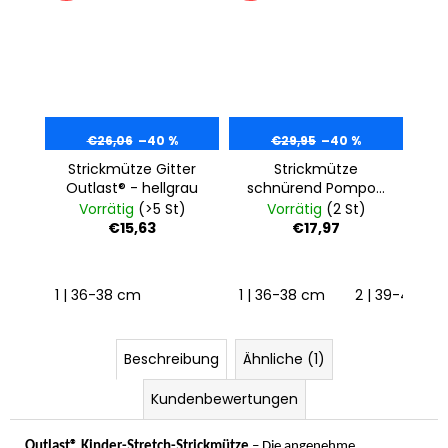
€26,06
–40 %
€29,95
–40 %
Strickmütze Gitter
Strickmütze
Outlast® - hellgrau
schnürend Pompon
und Knöpfe
Vorrätig
(>5 St)
Vorrätig
(2 St)
Outlast® - hellgrau
€15,63
€17,97
meliert
1 | 36-38 cm
1 | 36-38 cm
2 | 39-41 cm
Beschreibung
Ähnliche (1)
Kundenbewertungen
Outlast® Kinder-Stretch-Strickmütze
– Die angenehme