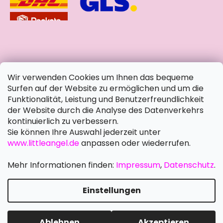
soziale Netzwerke
Wir verwenden Cookies um Ihnen das bequeme
Surfen auf der Website zu ermöglichen und um die
Funktionalität, Leistung und Benutzerfreundlichkeit
der Website durch die Analyse des Datenverkehrs
kontinuierlich zu verbessern.
Sie können Ihre Auswahl jederzeit unter
www.littleangel.de
anpassen oder wiederrufen.
Mehr Informationen finden:
Impressum
,
Datenschutz
.
Einstellungen
Erstellt von Shoptet Premium
Copyright 2026
Little Angel DE
. Alle Rechte vorbehalten.
Ablehnen
Akzeptieren
Cookie-Einstellungen ändern