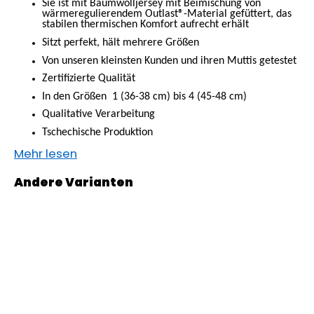
Sie ist mit Baumwolljersey mit Beimischung von
SWEATHOSE
wärmeregulierendem Outlast®-Material gefüttert, das
-
stabilen thermischen Komfort aufrecht erhält
DENIM
Sitzt perfekt, hält mehrere Grö
ßen
LÖWE
Von unseren kleinsten Kunden und ihren Muttis getestet
€32,50
Zertifizierte Qualität
In den Größen
1 (36-38 cm) bis 4 (45-48 cm)
Qualitative Verarbeitung
Tschechische Produktion
Mehr lesen