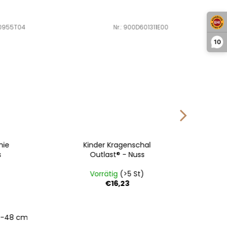
T04
Art.-Nr.:
900D601311E00
10
Kinder Kragenschal
Schlup
Outlast® - Nuss
Ou
Vorrätig
(>5 St)
Vo
€16,23
8 cm
3 | 42-4