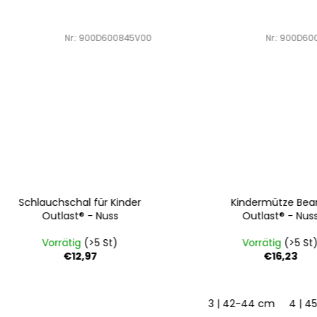
Art.-Nr.:
900D600845V00
Art.-Nr.:
900D600955
Schlauchschal für Kinder
Kindermütze Beanie
Outlast® - Nuss
Outlast® - Nuss
Vorrätig
(>5 St)
Vorrätig
(>5 St)
€12,97
€16,23
3 | 42-44 cm
4 | 45-4