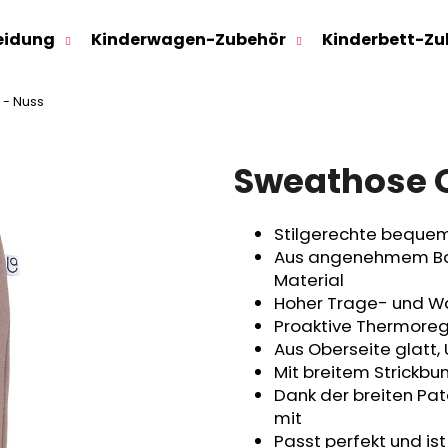
eidung
Kinderwagen-Zubehör
Kinderbett-Zu
 - Nuss
Was suchen Sie?
Sweathose O
SUCHEN
Stilgerechte bequem
Aus angenehmem Bau
Wir empfehlen
Material
Hoher Trage- und 
Proaktive Thermoregu
Aus Oberseite glatt,
Mit breitem Strickbu
Dank der breiten Pa
mit
SWEATHOSE - DENIM LÖWE
KINDERSITZUNTE
Passt perfekt und is