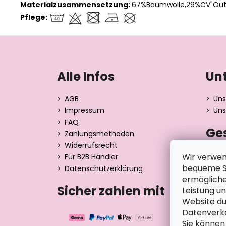
Materialzusammensetzung:
67%Baumwolle,29%CV"Outl
Pflege:
F
u
ß
Alle Infos
Un
z
e
AGB
Uns
i
Impressum
Uns
l
FAQ
Ge
e
Zahlungsmethoden
Widerrufsrecht
Dita 
Wir verwen
Für B2B Händler
Strán
bequeme Su
Datenschutzerklärung
390 0
ermögliche
Tsche
Sicher zahlen mit
Leistung u
Website du
Datenverke
Sie können 