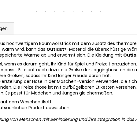
gen
t aus hochwertigem Baumwollstrick mit dem Zusatz des thermore
u warm wird, kann das
Outlast®
-Material die überschüssige Wär
espeicherte Wärme ab und erwärmt sich. Die Kleidung mit
Outla
enn es darum geht, Ihr Kind für Spiel und Freizeit anzuziehen.
rper passt. Es dient auch dazu, die Größe der Jogginghose an die
re Größen, sodass Ihr Kind länger Freude daran hat.
Herstellung der Hose in der Maschen-Version verwendet, die sic
den. Die Freizeithose ist mit aufbügelbaren Etiketten versehen,
en. Es passt für Mädchen und Jungen gleichermaßen.
 auf dem Wäscheetikett.
tatsächlichen Produkt abweichen.
gung von Menschen mit Behinderung und ihre Integration in das A