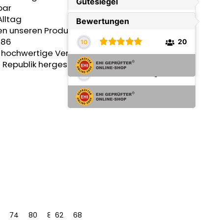
bar
Alltag
en unseren Produkten vielseitig kombinieren
 86
t, hochwertige Verarbeitung
 Republik hergestellt
74
80
86
62
68