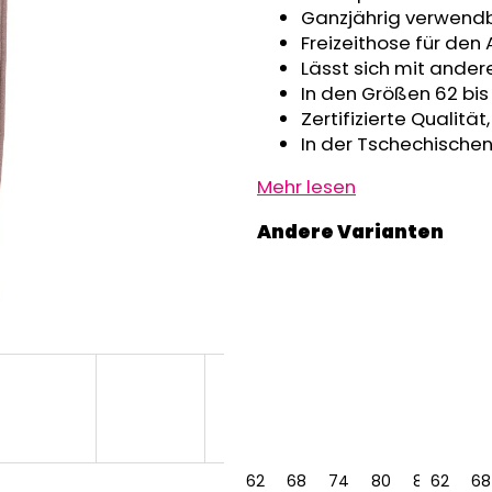
GRAU MELIERT
€32,50
Ganzjährig verwend
€24,90
Freizeithose für den 
Lässt sich mit ander
In den Größen 62 bis
Zertifizierte Qualitä
In der Tschechischen
Mehr lesen
62
68
74
80
86
62
68