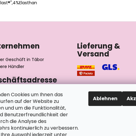
ast®",4%Elasthan
ternehmen
Lieferung &
Versand
er Geschäft in Tábor
ere Händler
schäftsadresse
výrobní družstvo invalidů
den Cookies um Ihnen das
Ablehnen
Akz
ského 2510/1
rfen auf der Website zu
2 Tábor
n und um die Funktionalität,
chische Republik
nd Benutzerfreundlichkeit der
rch die Analyse des
hrs kontinuierlich zu verbessern.
Ihre Auswahl jederzeit unter