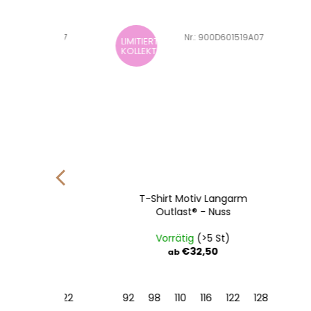
D601518A07
Art.-Nr.:
900D601519A07
LIMITIERTE
KOLLEKTION
utlast® -
T-Shirt Motiv Langarm
Outlast® - Nuss
St)
Vorrätig
(>5 St)
9
€32,50
ab
116
122
128
92
98
110
116
122
128