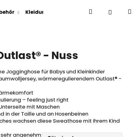
Suchen
W
Login
behör
Kleidung für Jugendliche
Für Erwachse
utlast® - Nuss
e Jogginghose für Babys und Kleinkinder
mwolljersey, wärmeregulierendem Outlast® -
Wärmekomfort
lierung – feeling just right
 Unterseite mit Maschen
nd in der Taille und an Hosenbeinen
tches wachsen diese Sweathose mit Ihrem Kind
RLAGE OUTLAST® -
t sehr angenehm für die Haut