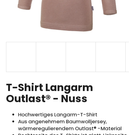
SUCHEN
W
i
r
e
m
p
T-Shirt Langarm
f
Outlast® - Nuss
e
h
l
Hochwertiges Langarm-T-Shirt
e
Aus angenehmem Baumwolljersey,
n
wärmeregulierendem Outlast® -Material