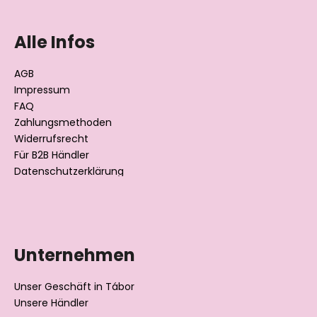
u
ß
Alle Infos
z
e
AGB
i
Impressum
l
FAQ
Zahlungsmethoden
e
Widerrufsrecht
Für B2B Händler
Datenschutzerklärung
Unternehmen
Unser Geschäft in Tábor
Unsere Händler