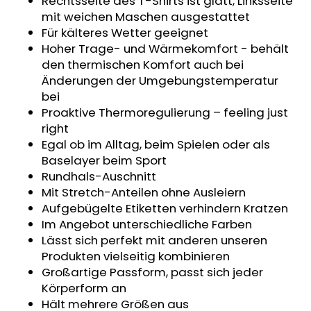
Rechtsseite des T-Shirts ist glatt, Linksseite
KINDERWAGENUNTERLAGE
mit weichen Maschen ausgestattet
OUTLAST®
Für kälteres Wetter geeignet
-
GRAU
Hoher Trage- und Wärmekomfort - behält
MELIERT
den thermischen Komfort auch bei
€43,35
Änderungen der Umgebungstemperatur
bei
Proaktive Thermoregulierung – feeling just
right
Egal ob im Alltag, beim Spielen oder als
Baselayer beim Sport
Rundhals-Auschnitt
Mit Stretch-Anteilen ohne Ausleiern
Aufgebügelte Etiketten verhindern Kratzen
Im Angebot unterschiedliche Farben
Lässt sich perfekt mit anderen unseren
Produkten vielseitig kombinieren
Großartige Passform, passt sich jeder
Körperform an
Hält mehrere Größen aus