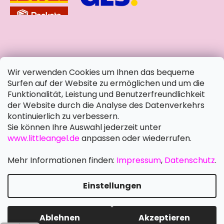
soziale Netzwerke
Wir verwenden Cookies um Ihnen das bequeme
Surfen auf der Website zu ermöglichen und um die
Funktionalität, Leistung und Benutzerfreundlichkeit
der Website durch die Analyse des Datenverkehrs
kontinuierlich zu verbessern.
Sie können Ihre Auswahl jederzeit unter
www.littleangel.de
anpassen oder wiederrufen.
Mehr Informationen finden:
Impressum
,
Datenschutz
.
Einstellungen
Erstellt von Shoptet Premium
Copyright 2026
Little Angel DE
. Alle Rechte vorbehalten.
Ablehnen
Akzeptieren
Cookie-Einstellungen ändern