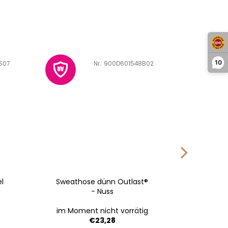
10
S07
Art.-Nr.:
900D601548B02
el
Sweathose dünn Outlast®
Mütze
- Nuss
Ou
im Moment nicht vorrätig
V
€23,28