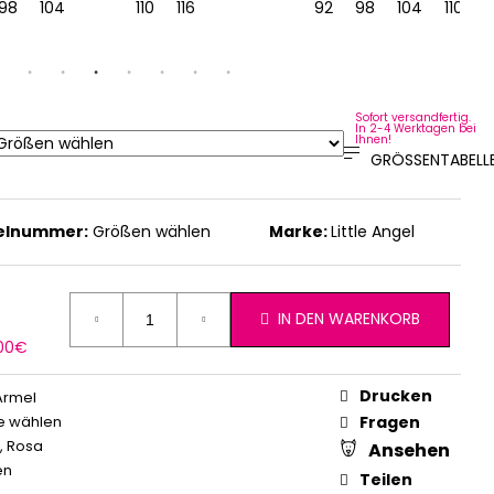
22
98
128
104
110
116
92
98
104
110
Sofort versandfertig.
In 2-4 Werktagen bei
Ihnen!
GRÖSSENTABELLE
kelnummer:
Größen wählen
Marke:
Little Angel
IN DEN WARENKORB
erkaufspreis:
,00€
Drucken
Ärmel
e wählen
Fragen
,
Rosa
Ansehen
en
Teilen