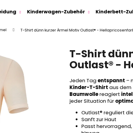
eidung
Kinderwagen-Zubehör
Kinderbett-Zu
rmel
T-Shirt dünn kurzer Ärmel Motiv Outlast® - Hellapricosenfa
Was suchen Sie?
T-Shirt dün
SUCHEN
Outlast® - 
Jeden Tag
entspannt
– 
Wir empfehlen
Kinder-T-Shirt
aus dem 
Baumwolle
reagiert
inte
jeder Situation für
optima
Outlast® reguliert d
Sanft zur Haut
Passt hervorragend, 
SWEATHOSE - DENIM LÖWE
KINDERSITZUNTE