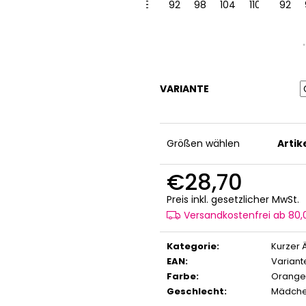
110
122
128
92
116
122
128
92
98
104
110
116
92
1
VARIANTE
Größen wählen
Arti
€28,70
V
Preis inkl. gesetzlicher MwSt.
Versandkostenfrei ab 80
Kategorie
:
Kurzer 
EAN
:
Variant
Farbe
:
Orange
Geschlecht
:
Mädch