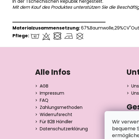
In der Tschechischen Republik hergestellt.
Mit dem Kauf des Produktes unterstützen Sie die Beschäfti
══════════════════════════════
Materialzusammensetzung:
67%Baumwolle,29%CV"Outl
Pflege:
F
u
ß
Alle Infos
Un
z
e
AGB
Uns
i
Impressum
Uns
l
FAQ
Ge
e
Zahlungsmethoden
Widerrufsrecht
Dita 
Wir verwen
Für B2B Händler
Strán
bequeme Su
Datenschutzerklärung
390 0
ermögliche
Tsche