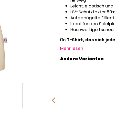
hinweg
GRAU MELIERT
€32,50
Leicht, elastisch u
€24,90
UV-Schutzfaktor 50+
Aufgebügelte Etiket
Ideal für den Spielp
Hochwertige tschech
Ein
T-Shirt, das sich je
Mehr lesen