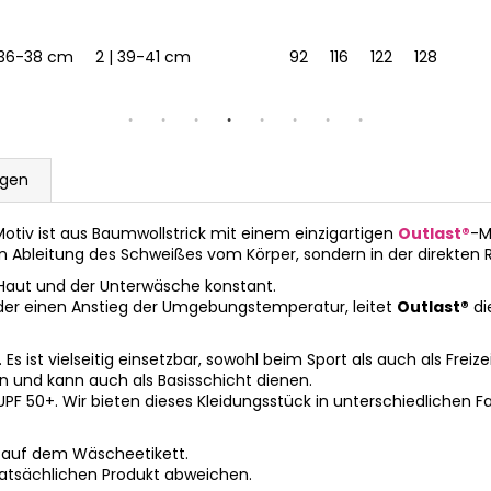
| 36-38 cm
2 | 39-41 cm
3 | 42-44 cm
92
116
122
128
ngen
otiv ist aus Baumwollstrick mit einem einzigartigen
Outlast®
-M
en Ableitung des Schweißes vom Körper, sondern in der direkten R
 Haut und der Unterwäsche konstant.
der einen Anstieg der Umgebungstemperatur, leitet
Outlast®
di
 ist vielseitig einsetzbar, sowohl beim Sport als auch als Freize
und kann auch als Basisschicht dienen.
UPF 50+. Wir bieten dieses Kleidungsstück in unterschiedlichen 
 auf dem Wäscheetikett.
tatsächlichen Produkt abweichen.