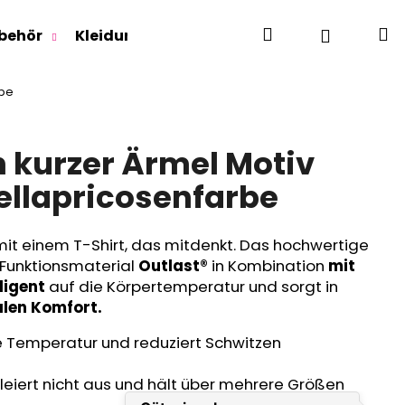
Suchen
W
Login
behör
Kleidung für Jugendliche
Für Erwachse
rbe
n kurzer Ärmel Motiv
Hellapricosenfarbe
mit einem T-Shirt, das mitdenkt. Das hochwertige
Funktionsmaterial
Outlast®
in Kombination
mit
lligent
auf die Körpertemperatur und sorgt in
len Komfort.
ie Temperatur und reduziert Schwitzen
leiert nicht aus und hält über mehrere Größen
RLAGE OUTLAST® -