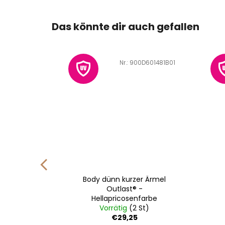
Das könnte dir auch gefallen
D601354D01
Art.-Nr.:
900D601481B01
Outlast®
Body dünn kurzer Ärmel
nfarbe
Outlast® -
Hellapricosenfarbe
St)
Vorrätig
(2 St)
€29,25