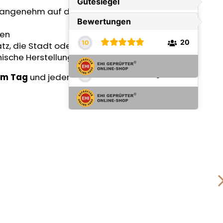
nd angenehm auf der Haut
ten
latz, die Stadt oder als Unterhemd
ische Herstellung
dem Tag
und jedem Abenteuer
anpasst.