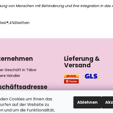
gung von Menschen mit Behinderung und ihre Integration in das A
ast®,4%Elasthan
ternehmen
Lieferung &
Versand
er Geschäft in Tábor
ere Händler
schäftsadresse
výrobní družstvo invalidů
den Cookies um Ihnen das
Ablehnen
Akz
ského 2510/1
rfen auf der Website zu
2 Tábor
n und um die Funktionalität,
chische Republik