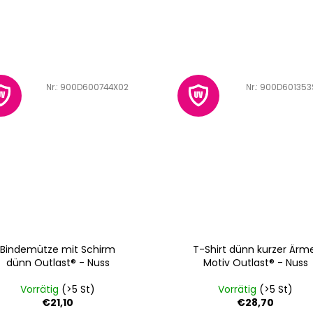
Art.-Nr.:
900D600744X02
Art.-Nr.:
900D601353
Bindemütze mit Schirm
T-Shirt dünn kurzer Ärm
dünn Outlast® - Nuss
Motiv Outlast® - Nuss
Vorrätig
(>5 St)
Vorrätig
(>5 St)
€21,10
€28,70