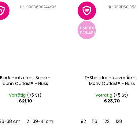
Art.-Nr.:
900D600744X02
Art.-Nr.:
900D601353
LIMITIERTE
KOLLEKTION
Bindemütze mit Schirm
T-Shirt dünn kurzer Ärm
dünn Outlast® - Nuss
Motiv Outlast® - Nuss
Vorrätig
(>5 St)
Vorrätig
(>5 St)
€21,10
€28,70
| 36-38 cm
2 | 39-41 cm
3 | 42-44 cm
92
116
122
128