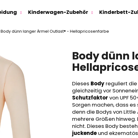
eidung
Kinderwagen-Zubehör
Kinderbett-Zu
Body dünn langer Ärmel Outlast® - Hellapricosenfarbe
Was suchen Sie?
Body dünn l
SUCHEN
Hellapricos
Dieses
Body
reguliert di
Wir empfehlen
gleichzeitig vor Sonnenei
Schutzfaktor
von UPF 50+
Sorgen machen, dass es 
denn die Bodys von Little
mehrere Größen hinweg. D
nicht. Dieses Body beste
juckende
und ekzematö
SWEATHOSE - DENIM LÖWE
KINDERSITZUNTE