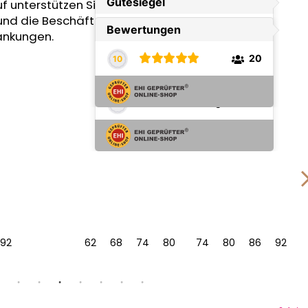
f unterstützen Sie eine gute Sache – die
und die Beschäftigung unserer Kollegen mit
änkungen.
92
62
68
74
80
86
74
92
80
98
86
104
92