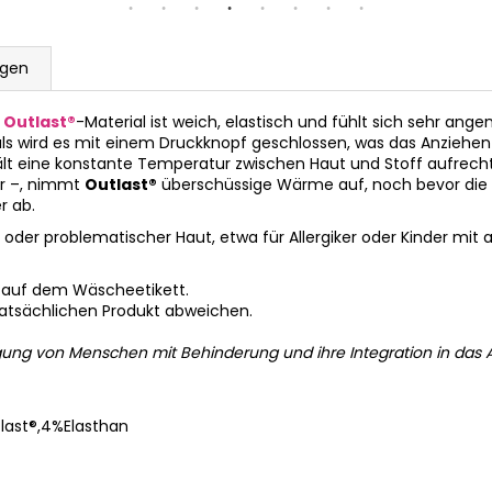
ngen
t
Outlast®
-Material ist weich, elastisch und fühlt sich sehr ang
ls wird es mit einem Druckknopf geschlossen, was das Anziehen e
t eine konstante Temperatur zwischen Haut und Stoff aufrecht.
r –, nimmt
Outlast®
überschüssige Wärme auf, noch bevor die H
r ab.
 oder problematischer Haut, etwa für Allergiker oder Kinder mit
 auf dem Wäscheetikett.
tatsächlichen Produkt abweichen.
gung von Menschen mit Behinderung und ihre Integration in das A
ast®,4%Elasthan