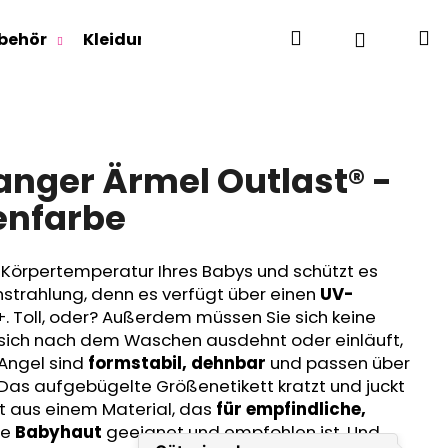
Suchen
W
Login
behör
Kleidung für Jugendliche
Für Erwachse
anger Ärmel Outlast® -
enfarbe
e Körpertemperatur Ihres Babys und schützt es
nstrahlung, denn es verfügt über einen
UV-
. Toll, oder? Außerdem müssen Sie sich keine
sich nach dem Waschen ausdehnt oder einläuft,
 Angel sind
formstabil, dehnbar
und passen über
as aufgebügelte Größenetikett kratzt und juckt
ht aus einem Material, das
für empfindliche,
se
Babyhaut
geeignet und empfohlen ist. Und
RLAGE OUTLAST® -