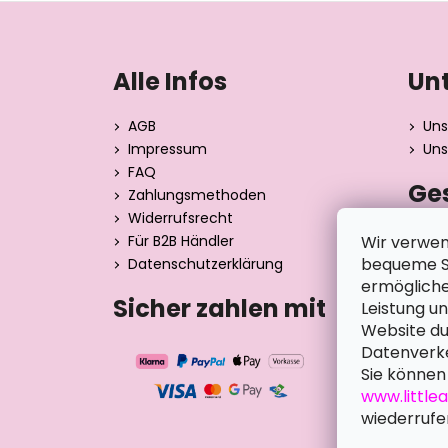
F
u
ß
Alle Infos
Un
z
e
AGB
Uns
i
Impressum
Uns
l
FAQ
Ge
e
Zahlungsmethoden
Widerrufsrecht
Dita 
Wir verwen
Für B2B Händler
Strán
bequeme Su
Datenschutzerklärung
390 0
ermögliche
Tsche
Sicher zahlen mit
Leistung u
Website du
Datenverke
Sie können 
www.little
wiederrufe