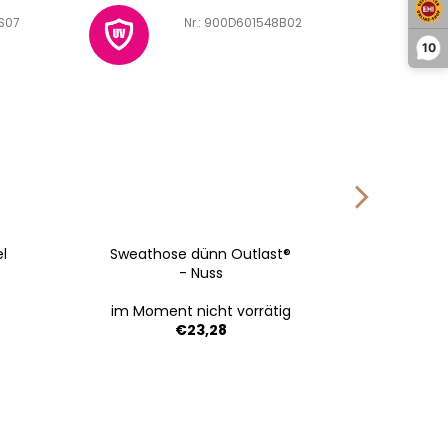
S07
Art.-Nr.:
900D601548B02
10
el
Sweathose dünn Outlast®
Mütze
- Nuss
Ou
im Moment nicht vorrätig
V
€23,28
1 | 36-38