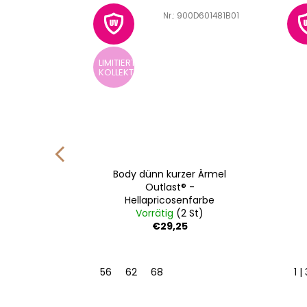
D601354D01
Art.-Nr.:
900D601481B01
LIMITIERTE
KOLLEKTION
Outlast®
Body dünn kurzer Ärmel
nfarbe
Outlast® -
Hellapricosenfarbe
St)
Vorrätig
(2 St)
€29,25
56
62
68
1 