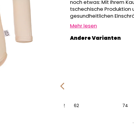
GRAU MELIERT
noch etwas: Mit Ihrem Kau
€32,50
€24,90
tschechische Produktion 
gesundheitlichen Einschr
Mehr lesen
86
92
74
80
86
92
62
74