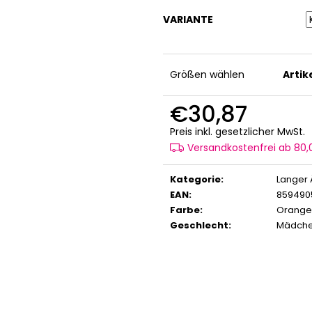
VARIANTE
Größen wählen
Arti
€30,87
V
Preis inkl. gesetzlicher MwSt.
Versandkostenfrei ab 80
Kategorie
:
Langer 
EAN
:
859490
Farbe
:
Orange
Geschlecht
:
Mädch