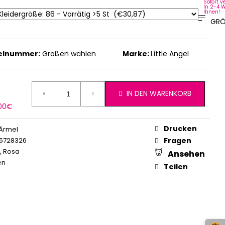
Sofort v
In 2-4 
Ihnen!
GRÖ
kelnummer:
Größen wählen
Marke:
Little Angel
IN DEN WARENKORB
erkaufspreis:
,00€
Drucken
Ärmel
5728326
Fragen
,
Rosa
Ansehen
en
Teilen