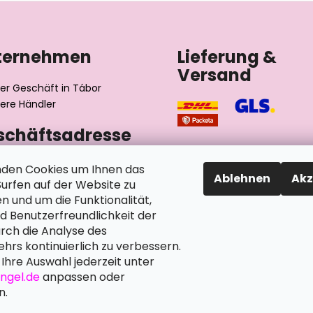
ternehmen
Lieferung &
Versand
er Geschäft in Tábor
ere Händler
schäftsadresse
výrobní družstvo invalidů
den Cookies um Ihnen das
Ablehnen
Akz
ského 2510/1
rfen auf der Website zu
2 Tábor
n und um die Funktionalität,
chische Republik
nd Benutzerfreundlichkeit der
rch die Analyse des
hrs kontinuierlich zu verbessern.
Ihre Auswahl jederzeit unter
angel.de
anpassen oder
n.