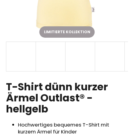
SUCHEN
LIMITIERTE KOLLEKTION
W
i
r
e
m
p
T-Shirt dünn kurzer
f
Ärmel Outlast® -
e
h
hellgelb
l
e
n
Hochwertiges bequemes T-Shirt mit
kurzem Ärmel für Kinder