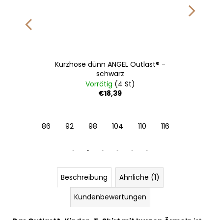
Kurzhose dünn ANGEL Outlast® -
schwarz
Vorrätig
(4 St)
€18,39
122
128
86
92
98
104
110
116
122
128
Beschreibung
Ähnliche (1)
Kundenbewertungen