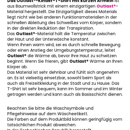
Das Outlast®-Kinder-T-Shirt mit kurzen Ärmeln
ist
aus Baumwollstrick mit einem einzigartigen
Outlast®
-
Material hergestellt. Die Einzigartigkeit dieses Materials
liegt nicht wie bei anderen Funktionsmaterialien in der
schnellen Ableitung des Schweißes vom Körper, sondern
in der direkten Reduktion der Transpiration.
Das
Outlast®
-Material hält die Temperatur zwischen
der Haut und der Unterwäsche konstant.
Wenn Ihnen warm wird, sei es durch schnelle Bewegung
oder einen Anstieg der Umgebungstemperatur, leitet
Outlast®
die Wärme ab, bevor Ihre Haut zu schwitzen
beginnt. Wenn Sie frieren, gibt
Outlast®
Wärme an Ihren
Körper ab.
Das Material ist sehr dehnbar und fühlt sich angenehm
an. Es ist vielseitig einsetzbar, sowohl beim Sport als
auch als Freizeitkleidung in der Stadt und zu Hause. Das
T-Shirt ist sehr bequem, kann im Sommer und im Winter
getragen werden und kann auch als Basisschicht dienen.
Beachten Sie bitte die Waschsymbole und
Pflegehinweise auf dem Wäscheetikett.
Die Farben auf dem Produktbild können geringfügig vom
tatsächlichen Produkt abweichen.