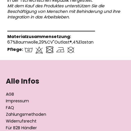
In der Tschechischen Republik hergestellt.
Mit dem Kauf des Produktes unterstützen Sie die
Beschäftigung von Menschen mit Behinderung und ihre
Integration in das Arbeitsleben.
══════════════════════════════
Materialzusammensetzung:
67%Baumwolle,29%CV"Outlast®,4%Elastan
Pflege:
F
u
ß
Alle Infos
z
e
AGB
i
Impressum
l
FAQ
Zahlungsmethoden
e
Widerrufsrecht
Für B2B Händler