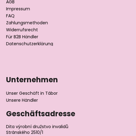
e
AGB
i
Impressum
l
FAQ
Zahlungsmethoden
e
Widerrufsrecht
Für B2B Händler
Datenschutzerklärung
Unternehmen
Unser Geschäft in Tábor
Unsere Händler
Geschäftsadresse
Dita výrobní družstvo invalidů
Stránského 2510/1