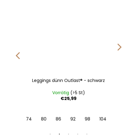
Leggings dünn Outlast® - schwarz
Vorrätig
(>5 St)
€25,99
122
128
74
80
86
92
98
104
110
116