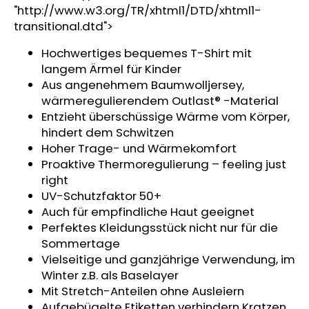
"http://www.w3.org/TR/xhtml1/DTD/xhtml1-
KINDERSITZUNTERLAGE
OUTLAST®
transitional.dtd">
-
GRAU
Hochwertiges bequemes T-Shirt mit
MELIERT
langem Ärmel für Kinder
€24,90
Aus angenehmem Baumwolljersey,
wärmeregulierendem Outlast® -Material
Entzieht überschüssige Wärme vom Körper,
hindert dem Schwitzen
Hoher Trage- und Wärmekomfort
Proaktive Thermoregulierung – feeling just
right
UV-Schutzfaktor 50+
Auch für empfindliche Haut geeignet
Perfektes Kleidungsstück nicht nur für die
Sommertage
Vielseitige und ganzjährige Verwendung, im
Winter z.B. als Baselayer
Mit Stretch-Anteilen ohne Ausleiern
Aufgebügelte Etiketten verhindern Kratzen