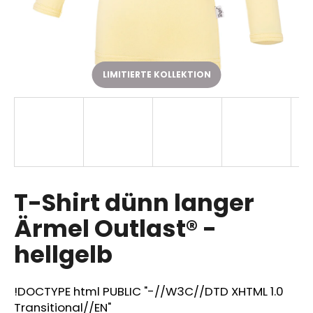
SUCHEN
LIMITIERTE KOLLEKTION
W
i
r
e
m
p
T-Shirt dünn langer
f
Ärmel Outlast® -
e
h
hellgelb
l
e
n
!DOCTYPE html PUBLIC "-//W3C//DTD XHTML 1.0
Transitional//EN"