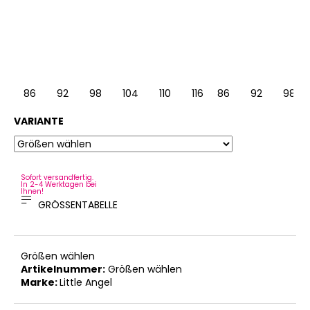
86
92
98
104
110
116
86
122
92
128
98
VARIANTE
Sofort versandfertig.
In 2-4 Werktagen bei
Ihnen!
GRÖSSENTABELLE
Größen wählen
Artikelnummer:
Größen wählen
Marke:
Little Angel