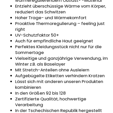
wärmeregulierendem Outlast® -Material
KINDERSITZUNTERLAGE
Entzieht überschüssige Wärme vom Körper,
OUTLAST®
reduziert das Schwitzen
-
GRAU
Hoher Trage- und Wärmekomfort
MELIERT
Proaktive Thermoregulierung – feeling just
€24,90
right
UV-Schutzfaktor 50+
Auch für empfindliche Haut geeignet
Perfektes Kleidungsstück nicht nur für die
Sommertage
Vielseitige und ganzjährige Verwendung, im
Winter z.B. als Baselayer
Mit Stretch-Anteilen ohne Ausleiern
Aufgebügelte Etiketten verhindern Kratzen
Lässt sich mit anderen unseren Produkten
kombinieren
In den Größen 92 bis 128
Zertifizierte Qualität, hochwertige
Verarbeitung
In der Tschechischen Republik hergestellt