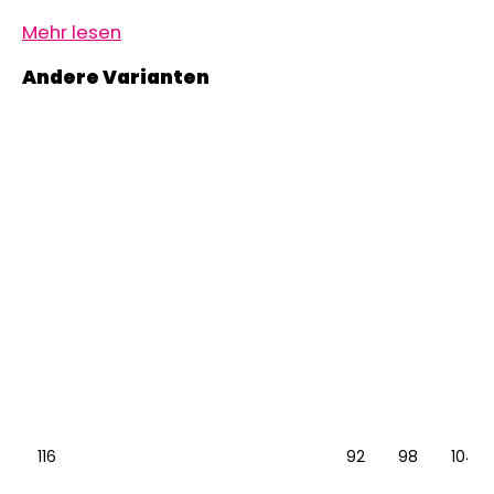
Mehr lesen
116
92
98
104