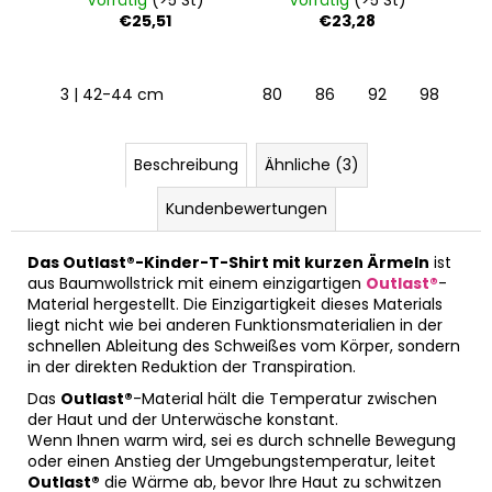
Vorrätig
(>5 St)
Vorrätig
(>5 St)
€25,51
€23,28
3 | 42-44 cm
80
86
92
98
10
Beschreibung
Ähnliche (3)
Kundenbewertungen
Das Outlast®-Kinder-T-Shirt mit kurzen Ärmeln
ist
aus Baumwollstrick mit einem einzigartigen
Outlast®
-
Material hergestellt. Die Einzigartigkeit dieses Materials
liegt nicht wie bei anderen Funktionsmaterialien in der
schnellen Ableitung des Schweißes vom Körper, sondern
in der direkten Reduktion der Transpiration.
Das
Outlast®
-Material hält die Temperatur zwischen
der Haut und der Unterwäsche konstant.
Wenn Ihnen warm wird, sei es durch schnelle Bewegung
oder einen Anstieg der Umgebungstemperatur, leitet
Outlast®
die Wärme ab, bevor Ihre Haut zu schwitzen