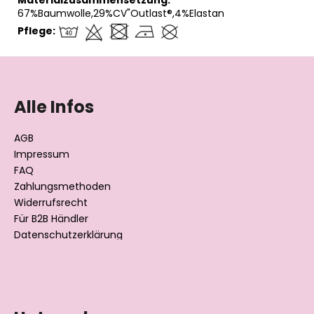
Materialzusammensetzung:
67%Baumwolle,29%CV"Outlast®,4%Elastan
Pflege:
F
u
ß
Alle Infos
z
e
AGB
i
Impressum
l
FAQ
Zahlungsmethoden
e
Widerrufsrecht
Für B2B Händler
Datenschutzerklärung