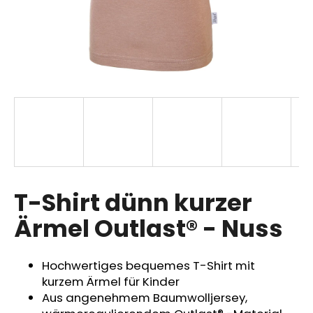
SUCHEN
W
i
r
e
m
p
T-Shirt dünn kurzer
f
Ärmel Outlast® - Nuss
e
h
l
Hochwertiges bequemes T-Shirt mit
e
kurzem Ärmel für Kinder
n
Aus angenehmem Baumwolljersey,