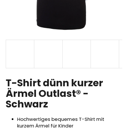
SUCHEN
W
i
r
e
m
p
T-Shirt dünn kurzer
f
Ärmel Outlast® -
e
h
Schwarz
l
e
n
Hochwertiges bequemes T-Shirt mit
kurzem Ärmel für Kinder