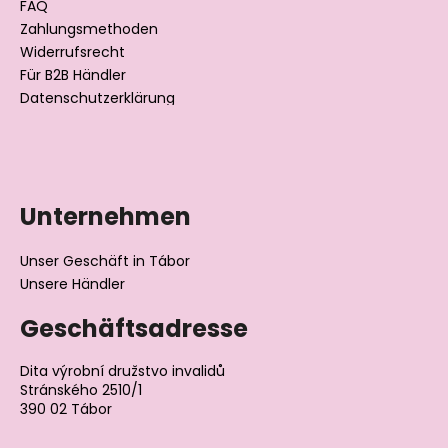
l
FAQ
Zahlungsmethoden
e
Widerrufsrecht
Für B2B Händler
Datenschutzerklärung
Unternehmen
Unser Geschäft in Tábor
Unsere Händler
Geschäftsadresse
Dita výrobní družstvo invalidů
Stránského 2510/1
390 02 Tábor
Tschechische Republik