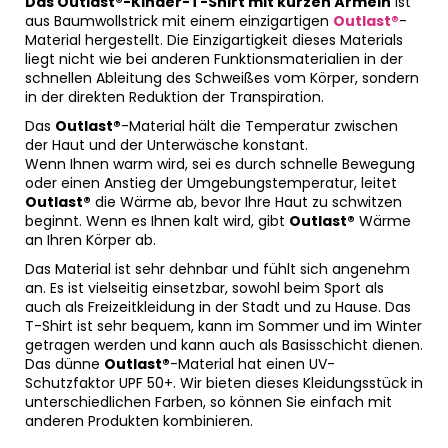
Das Outlast®-Kinder-T-Shirt mit kurzen Ärmeln
ist
aus Baumwollstrick mit einem einzigartigen
Outlast®
-
Material hergestellt. Die Einzigartigkeit dieses Materials
liegt nicht wie bei anderen Funktionsmaterialien in der
schnellen Ableitung des Schweißes vom Körper, sondern
in der direkten Reduktion der Transpiration.
Das
Outlast®
-Material hält die Temperatur zwischen
der Haut und der Unterwäsche konstant.
Wenn Ihnen warm wird, sei es durch schnelle Bewegung
oder einen Anstieg der Umgebungstemperatur, leitet
Outlast®
die Wärme ab, bevor Ihre Haut zu schwitzen
beginnt. Wenn es Ihnen kalt wird, gibt
Outlast®
Wärme
an Ihren Körper ab.
Das Material ist sehr dehnbar und fühlt sich angenehm
an. Es ist vielseitig einsetzbar, sowohl beim Sport als
auch als Freizeitkleidung in der Stadt und zu Hause. Das
T-Shirt ist sehr bequem, kann im Sommer und im Winter
getragen werden und kann auch als Basisschicht dienen.
Das dünne
Outlast®
-Material hat einen UV-
Schutzfaktor UPF 50+. Wir bieten dieses Kleidungsstück in
unterschiedlichen Farben, so können Sie einfach mit
anderen Produkten kombinieren.