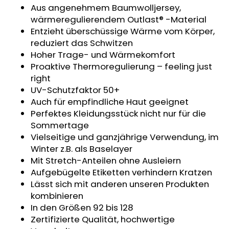
Aus angenehmem Baumwolljersey,
KURZHOSE
DÜNN
wärmeregulierendem Outlast® -Material
ANGEL
Entzieht überschüssige Wärme vom Körper,
OUTLAST®
reduziert das Schwitzen
-
GRAU
Hoher Trage- und Wärmekomfort
MELIERT
Proaktive Thermoregulierung – feeling just
€18,39
right
UV-Schutzfaktor 50+
Auch für empfindliche Haut geeignet
Perfektes Kleidungsstück nicht nur für die
Sommertage
Vielseitige und ganzjährige Verwendung, im
Winter z.B. als Baselayer
Mit Stretch-Anteilen ohne Ausleiern
Aufgebügelte Etiketten verhindern Kratzen
Lässt sich mit anderen unseren Produkten
kombinieren
In den Größen 92 bis 128
Zertifizierte Qualität, hochwertige