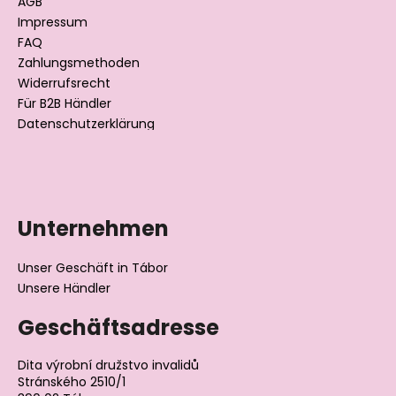
e
AGB
i
Impressum
l
FAQ
Zahlungsmethoden
e
Widerrufsrecht
Für B2B Händler
Datenschutzerklärung
Unternehmen
Unser Geschäft in Tábor
Unsere Händler
Geschäftsadresse
Dita výrobní družstvo invalidů
Stránského 2510/1