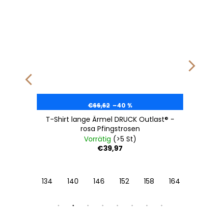
€66,62
–40 %
T-Shirt lange Ärmel DRUCK Outlast® -
rosa Pfingstrosen
Vorrätig
(>5 St)
€39,97
134
140
146
152
158
164