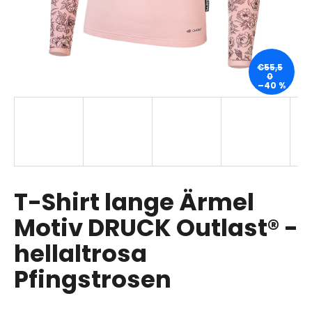
SUCHEN
€55,5
0
–40 %
W
i
r
e
m
p
T-Shirt lange Ärmel
f
Motiv DRUCK Outlast® -
e
h
hellaltrosa
l
e
Pfingstrosen
n