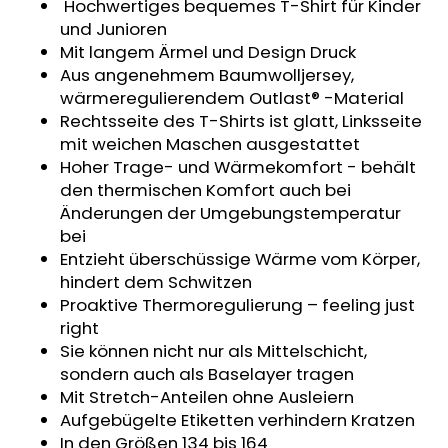
Hochwertiges bequemes T-Shirt für Kinder
KURZHOSE
und Junioren
DÜNN
ANGEL
Mit langem Ärmel und Design Druck
OUTLAST®
Aus angenehmem Baumwolljersey,
-
wärmeregulierendem Outlast® -Material
GRAU
MELIERT
Rechtsseite des T-Shirts ist glatt, Linksseite
mit weichen Maschen ausgestattet
€18,39
Hoher Trage- und Wärmekomfort - behält
den thermischen Komfort auch bei
Änderungen der Umgebungstemperatur
bei
Entzieht überschüssige Wärme vom Körper,
hindert dem Schwitzen
Proaktive Thermoregulierung – feeling just
right
Sie können nicht nur als Mittelschicht,
sondern auch als Baselayer tragen
Mit Stretch-Anteilen ohne Ausleiern
Aufgebügelte Etiketten verhindern Kratzen
In den Größen 134 bis 164