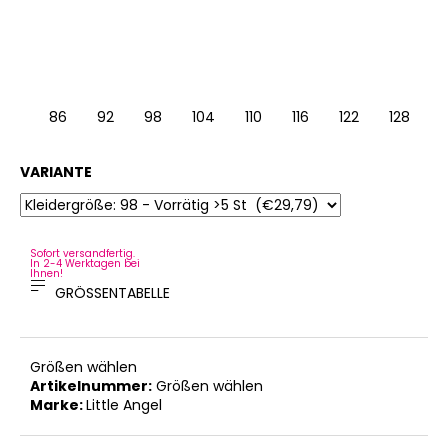
128
86
92
98
104
110
116
122
128
VARIANTE
Sofort versandfertig.
In 2-4 Werktagen bei
Ihnen!
GRÖSSENTABELLE
Größen wählen
Artikelnummer:
Größen wählen
Marke:
Little Angel