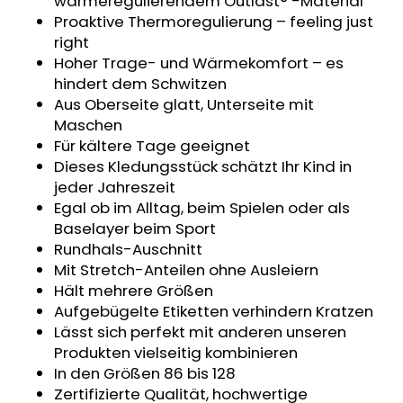
wärmeregulierendem Outlast® -Material
SWEATHOSE
Proaktive Thermoregulierung – feeling just
-
right
DENIM
LÖWE
Hoher Trage- und Wärmekomfort – es
hindert dem Schwitzen
€32,50
Aus Oberseite glatt, Unterseite mit
Maschen
Für kältere Tage geeignet
Dieses Kledungsstück schätzt Ihr Kind in
jeder Jahreszeit
Egal ob im Alltag, beim Spielen oder als
Baselayer beim Sport
Rundhals-Auschnitt
Mit Stretch-Anteilen ohne Ausleiern
Hält mehrere Größen
Aufgebügelte Etiketten verhindern Kratzen
Lässt sich perfekt mit anderen unseren
Produkten vielseitig kombinieren
In den Größen 86 bis 128
Zertifizierte Qualität, hochwertige