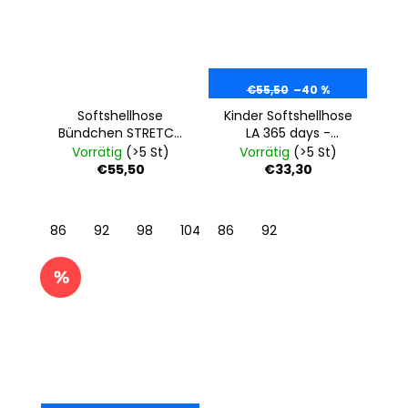
€55,50
–40 %
Softshellhose
Kinder Softshellhose
Bündchen STRETCH
LA 365 days -
- schwarz
schwarz
Vorrätig
(>5 St)
Vorrätig
(>5 St)
€55,50
€33,30
86
92
98
104
86
110
92
116
122
128