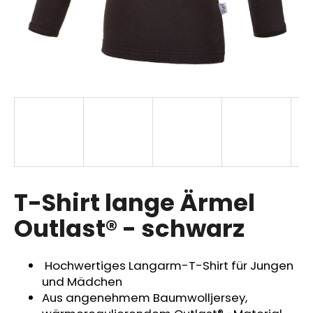
SUCHEN
W
i
r
e
m
p
T-Shirt lange Ärmel
f
Outlast® - schwarz
e
h
l
Hochwertiges Langarm-T-Shirt für Jungen
e
und Mädchen
n
Aus angenehmem Baumwolljersey,