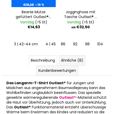
€18,28
–19 %
Beanie Mütze
Jogginghose mit
gefüttert Outlast® -
Tasche Outlast® -
grauschwarz
royalblau
Vorrätig
(>5 St)
Vorrätig
(>5 St)
Muster/dunkelgrau
€14,63
€32,50
ab
meliert
3 | 42-44 cm
4 | 45-48 cm
86
92
5 | 49-53 cm
98
104
6 |
11
Beschreibung
Ähnliche (8)
Kundenbewertungen
Das Langarm-T-Shirt Outlast®
für Jungen und
Mädchen aus angenehmem Baumwollejersey kann das
Wohlbefinden unglaublich beeinflussen. Das spezielle
gewebte wärmeregulierende
Outlast®
-Material schützt
die Haut vor Überhitzung, jedoch auch vor Unterkühlung.
Das
Outlast®
Funktionsmaterial entzieht überschüssige
Wärme beim Erwärmen des Kindes und reduziert so die