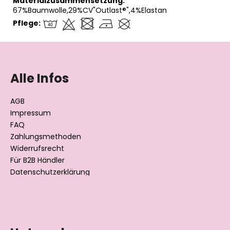
Materialzusammensetzung:
67%Baumwolle,29%CV"Outlast®",4%Elastan
Pflege:
F
u
ß
Alle Infos
z
e
AGB
i
Impressum
l
FAQ
Zahlungsmethoden
e
Widerrufsrecht
Für B2B Händler
Datenschutzerklärung