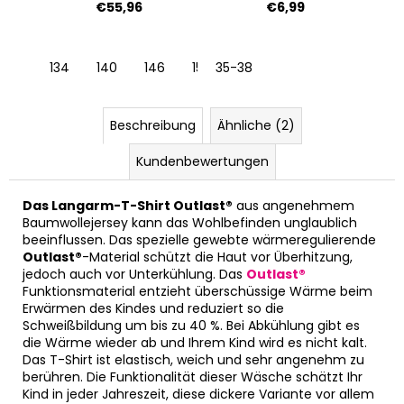
€55,96
€6,99
134
140
146
152
35-38
158
164
Beschreibung
Ähnliche (2)
Kundenbewertungen
Das Langarm-T-Shirt Outlast®
aus angenehmem
Baumwollejersey kann das Wohlbefinden unglaublich
beeinflussen. Das spezielle gewebte wärmeregulierende
Outlast®
-Material schützt die Haut vor Überhitzung,
jedoch auch vor Unterkühlung. Das
Outlast®
Funktionsmaterial entzieht überschüssige Wärme beim
Erwärmen des Kindes und reduziert so die
Schweißbildung um bis zu 40 %. Bei Abkühlung gibt es
die Wärme wieder ab und Ihrem Kind wird es nicht kalt.
Das T-Shirt ist elastisch, weich und sehr angenehm zu
berühren. Die Funktionalität dieser Wäsche schätzt Ihr
Kind in jeder Jahreszeit, diese dickere Variante vor allem