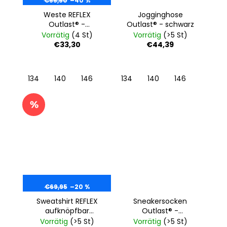
€55,50
–40 %
Weste REFLEX
Jogginghose
Outlast® -
Outlast® - schwarz
dunkelgrau
Vorrätig
(4 St)
Vorrätig
(>5 St)
meliert/schwarz
€33,30
€44,39
134
140
146
134
140
146
€69,95
–20 %
Sweatshirt REFLEX
Sneakersocken
aufknöpfbar
Outlast® -
Outlast® - schwarz
dunkelgrau
Vorrätig
(>5 St)
Vorrätig
(>5 St)