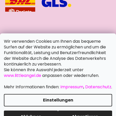
soziale Netzwerke
Wir verwenden Cookies um Ihnen das bequeme
Surfen auf der Website zu ermöglichen und um die
Funktionalität, Leistung und Benutzerfreundlichkeit
der Website durch die Analyse des Datenverkehrs
kontinuierlich zu verbessern.
Sie können Ihre Auswahl jederzeit unter
www.littleangel.de
anpassen oder wiederrufen.
Mehr Informationen finden:
Impressum
,
Datenschutz
.
Einstellungen
Erstellt von Shoptet Premium
Copyright 2026
Little Angel DE
. Alle Rechte vorbehalten.