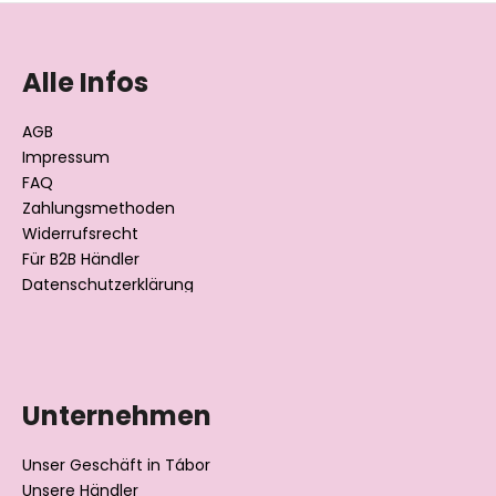
F
u
ß
Alle Infos
z
e
AGB
i
Impressum
l
FAQ
Zahlungsmethoden
e
Widerrufsrecht
Für B2B Händler
Datenschutzerklärung
Unternehmen
Unser Geschäft in Tábor
Unsere Händler