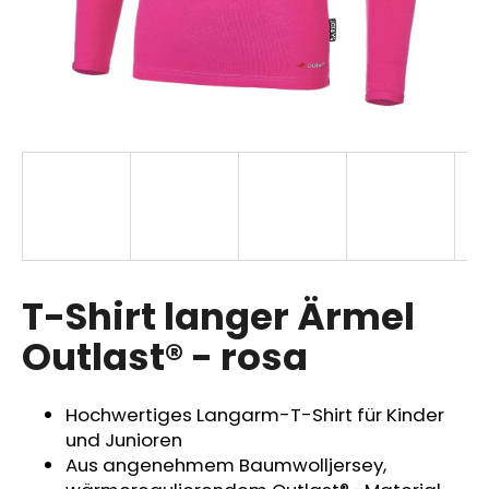
SUCHEN
W
i
r
e
m
p
T-Shirt langer Ärmel
f
Outlast® - rosa
e
h
l
Hochwertiges Langarm-T-Shirt für Kinder
e
und Junioren
n
Aus angenehmem Baumwolljersey,