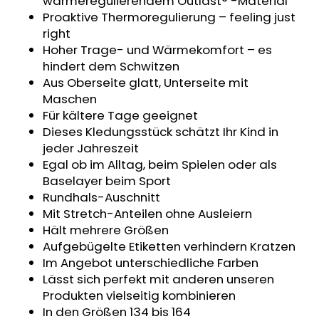
wärmeregulierendem Outlast® -Material
KINDERSITZUNTERLAGE
Proaktive Thermoregulierung – feeling just
OUTLAST®
right
-
GRAU
Hoher Trage- und Wärmekomfort – es
MELIERT
hindert dem Schwitzen
€24,90
Aus Oberseite glatt, Unterseite mit
Maschen
Für kältere Tage geeignet
Dieses Kledungsstück schätzt Ihr Kind in
jeder Jahreszeit
Egal ob im Alltag, beim Spielen oder als
Baselayer beim Sport
Rundhals-Auschnitt
Mit Stretch-Anteilen ohne Ausleiern
Hält mehrere Größen
Aufgebügelte Etiketten verhindern Kratzen
Im Angebot unterschiedliche Farben
Lässt sich perfekt mit anderen unseren
Produkten vielseitig kombinieren
In den Größen 134 bis 164