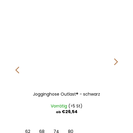
Jogginghose Outlast® - schwarz
Vorrätig
(>5 St)
€26,54
ab
116
122
62
128
68
74
80