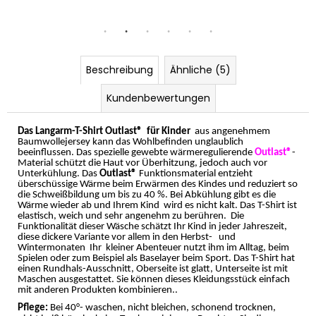
Beschreibung
Ähnliche (5)
Kundenbewertungen
Das Langarm-T-Shirt Outlast®
für Kinder
aus angenehmem
Baumwollejersey kann das Wohlbefinden unglaublich
beeinflussen. Das spezielle gewebte wärmeregulierende
Outlast®
-
Material schützt die Haut vor Überhitzung, jedoch auch vor
Unterkühlung. Das
Outlast®
Funktionsmaterial entzieht
überschüssige Wärme beim Erwärmen des Kindes und reduziert so
die Schweißbildung um bis zu 40 %. Bei Abkühlung gibt es die
Wärme wieder ab und Ihrem Kind
wird es nicht kalt. Das T-Shirt ist
elastisch, weich und sehr angenehm zu berühren. Die
Funktionalität dieser Wäsche schätzt Ihr Kind in jeder Jahreszeit,
diese dickere Variante vor allem in den Herbst-
und
Wintermonaten
Ihr
kleiner Abenteuer nutzt ihm im Alltag, beim
Spielen oder zum Beispiel als Baselayer beim Sport. Das T-Shirt hat
einen Rundhals-Ausschnitt, Oberseite ist glatt, Unterseite ist mit
Maschen ausgestattet. Sie können dieses Kleidungsstück einfach
mit anderen Produkten kombinieren..
Pflege:
Bei 40°- waschen, nicht bleichen, schonend trocknen,