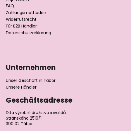
i
l
FAQ
Zahlungsmethoden
e
Widerrufsrecht
Für B2B Händler
Datenschutzerklärung
Unternehmen
Unser Geschäft in Tábor
Unsere Händler
Geschäftsadresse
Dita výrobní družstvo invalidů
Stránského 2510/1
390 02 Tábor
Tschechische Republik