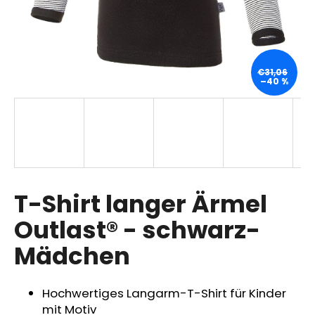
SUCHEN
€31,06
–40 %
W
i
r
e
m
p
T-Shirt langer Ärmel
f
Outlast® - schwarz-
e
h
Mädchen
l
e
n
Hochwertiges Langarm-T-Shirt für Kinder
mit Motiv