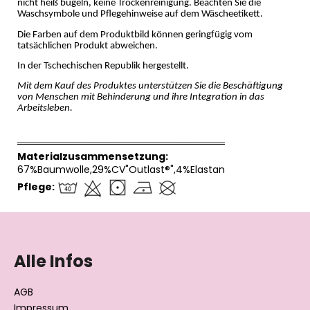
nicht heiß bügeln, keine Trockenreinigung. Beachten Sie die
Waschsymbole und Pflegehinweise auf dem Wäscheetikett.
Die Farben auf dem Produktbild können geringfügig vom
tatsächlichen Produkt abweichen.
In der Tschechischen Republik hergestellt.
Mit dem Kauf des Produktes unterstützen Sie die Beschäftigung
von Menschen mit Behinderung und ihre Integration in das
Arbeitsleben.
══════════════════════════════
Materialzusammensetzung:
67%Baumwolle,29%CV"Outlast®",4%Elastan
Pflege:
F
u
ß
Alle Infos
z
e
AGB
Impressum