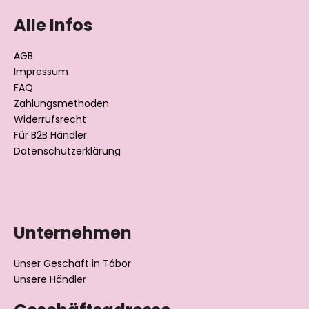
u
ß
Alle Infos
z
e
AGB
i
Impressum
l
FAQ
Zahlungsmethoden
e
Widerrufsrecht
Für B2B Händler
Datenschutzerklärung
Unternehmen
Unser Geschäft in Tábor
Unsere Händler