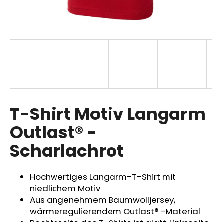
SUCHEN
W
i
r
T-Shirt Motiv Langarm
e
m
Outlast® -
p
Scharlachrot
f
e
h
Hochwertiges Langarm-T-Shirt mit
l
niedlichem Motiv
e
Aus angenehmem Baumwolljersey,
n
wärmeregulierendem Outlast® -Material