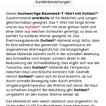
Kundenbewertungen
Dieses
hochwertige Baumwoll-T-Shirt mit Outlast®
-
Zusatzmaterial
und Motiv
ist für Mädchen und Jungen
gleichermaßen geeignet. Das T-Shirt hat lange Ärmel
und ist aus
Outlast®
-Stoff mit einer glatten Seite und
einer Seite aus weichen Schlaufen gefertigt, so dass es
perfekt für kühleres Wetter geeignet ist. Das
thermoregulierende
Outlast®
-Material sorgt dafür, dass
Ihr Kind während des gesamten Tragezeitraums ein
angenehmes Wärmegefühl hat. Die Einzigartigkeit
dieses Materials besteht nicht in der schnellen Ableitung
des Schweißes vom Körper, sondern direkt in der
Reduzierung der Schweißbildung. Dies ergibt sich aus der
Tatsache, dass
Outlast®
-Material die Temperatur
zwischen Haut und Wäsche konstant hält. Deshalb
nimmt
Outlast®
, wenn sich Ihr Kind erwärmt, ob nur
durch schnelle Bewegung oder durch erhöhte
Umgebungstemperatur, die Wärme auf, bevor die Haut
zu schwitzen beginnt. Bei Abkühlung gibt
Outlast®
umgekehrt an den Körper Wärme wieder ab.
Das Material ist sehr weich, elastisch und angenehm. Es
ist ein tolles Outfit für die kälteren Tage. Man kann als