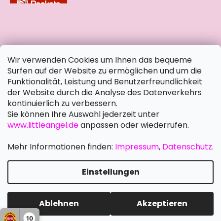
soziale Netzwerke
Wir verwenden Cookies um Ihnen das bequeme
Surfen auf der Website zu ermöglichen und um die
Funktionalität, Leistung und Benutzerfreundlichkeit
der Website durch die Analyse des Datenverkehrs
kontinuierlich zu verbessern.
Sie können Ihre Auswahl jederzeit unter
www.littleangel.de
anpassen oder wiederrufen.
Mehr Informationen finden:
Impressum
,
Datenschutz
.
Einstellungen
Erstellt von Shoptet Premium
Copyright 2026
Little Angel DE
. Alle Rechte vorbehalten.
Ablehnen
Akzeptieren
Cookie-Einstellungen ändern
Schreiben Sie uns
10